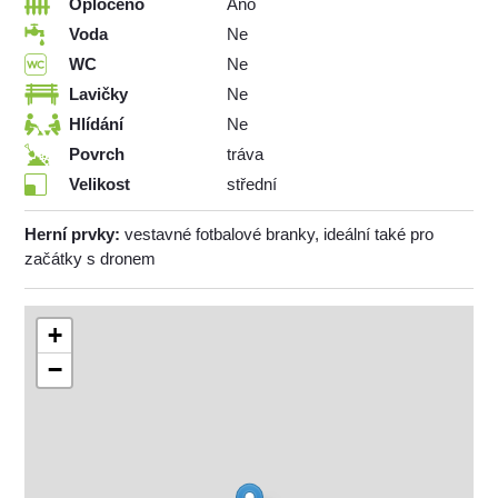
Oploceno
Ano
Voda
Ne
WC
Ne
Lavičky
Ne
Hlídání
Ne
Povrch
tráva
Velikost
střední
Herní prvky:
vestavné fotbalové branky, ideální také pro
začátky s dronem
+
−