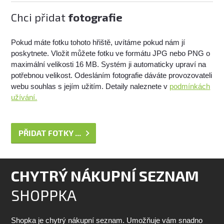
Chci přidat
fotografie
Pokud máte fotku tohoto hřiště, uvítáme pokud nám jí
poskytnete. Vložit můžete fotku ve formátu JPG nebo PNG o
maximální velikosti 16 MB. Systém ji automaticky upraví na
potřebnou velikost. Odesláním fotografie dáváte provozovateli
webu souhlas s jejím užitím. Detaily naleznete v
podmínkách
užívání.
PŘIDAT FOTKY ...
CHYTRÝ NÁKUPNÍ SEZNAM
SHOPPKA
Shopka je chytrý nákupní seznam. Umožňuje vám snadno