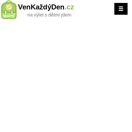
VenKaždýDen
.cz
na výlet s dětmi jdem