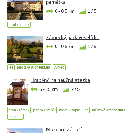
památka
0 - 0,5 km
1 / 5
hrad / zámek
Zámecký park Veselíčko
0 - 0,5 km
1 / 5
les
městská architektura
výhled
Hraběnčina naučná stezka
5 - 15 km
2 / 5
hrad / zámek
jezero / rybník
kostel / kaple
les
městská architektura
muzeum
Muzeum Záhoří