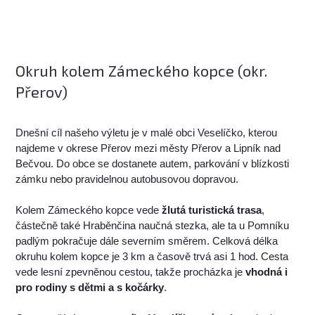
Okruh kolem Zámeckého kopce (okr.
Přerov)
Dnešní cíl našeho výletu je v malé obci Veselíčko, kterou
najdeme v okrese Přerov mezi městy Přerov a Lipník nad
Bečvou. Do obce se dostanete autem, parkování v blízkosti
zámku nebo pravidelnou autobusovou dopravou.
Kolem Zámeckého kopce vede
žlutá turistická trasa
,
částečně také Hraběnčina naučná stezka, ale ta u Pomníku
padlým pokračuje dále severním směrem. Celková délka
okruhu kolem kopce je 3 km a časově trvá asi 1 hod. Cesta
vede lesní zpevněnou cestou, takže procházka je
vhodná i
pro rodiny s dětmi a s kočárky
.