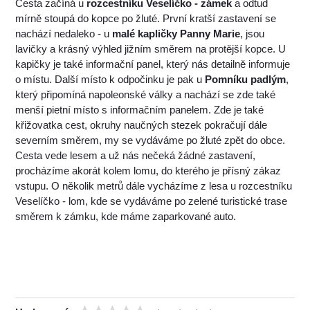
Cesta začíná u
rozcestníku Veselíčko - zámek
a odtud
mírně stoupá do kopce po žluté. První kratší zastavení se
nachází nedaleko - u
malé kapličky Panny Marie
, jsou
lavičky a krásný výhled jižním směrem na protější kopce. U
kapičky je také informační panel, který nás detailně informuje
o místu. Další místo k odpočinku je pak u
Pomníku padlým
,
který připomíná napoleonské války a nachází se zde také
menší pietní místo s informačním panelem. Zde je také
křižovatka cest, okruhy naučných stezek pokračují dále
severním směrem, my se vydáváme po žluté zpět do obce.
Cesta vede lesem a už nás nečeká žádné zastavení,
procházíme akorát kolem lomu, do kterého je přísný zákaz
vstupu. O několik metrů dále vycházíme z lesa u rozcestníku
Veselíčko - lom, kde se vydáváme po zelené turistické trase
směrem k zámku, kde máme zaparkované auto.