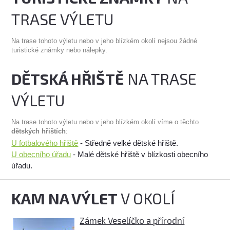
TRASE VÝLETU
Na trase tohoto výletu nebo v jeho blízkém okolí nejsou žádné
turistické známky nebo nálepky.
DĚTSKÁ HŘIŠTĚ
NA TRASE
VÝLETU
Na trase tohoto výletu nebo v jeho blízkém okolí víme o těchto
dětských hřištích
:
U fotbalového hřiště
- Středně velké dětské hřiště.
U obecního úřadu
- Malé dětské hřiště v blízkosti obecního
úřadu.
KAM NA VÝLET
V OKOLÍ
Zámek Veselíčko a přírodní