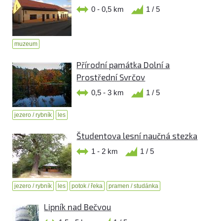
0 - 0,5 km
1 / 5
muzeum
Přírodní památka Dolní a
Prostřední Svrčov
0,5 - 3 km
1 / 5
jezero / rybník
les
Študentova lesní naučná stezka
1 - 2 km
1 / 5
jezero / rybník
les
potok / řeka
pramen / studánka
Lipník nad Bečvou