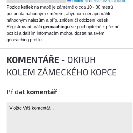
Leaflet
|
© Seznam.cz a.s. a další
Pozice
kešek
na mapě je záměrně o cca 10 - 30 metrů
posunuta náhodným směrem, abychom nenapomáhli
náhodným nálezům a příp. zničení či odcizení kešek.
Registrovaní hráči
geocachingu
se pochopitelně k přesné
pozici a dalším informacím mohou dostat na svém
geocaching profilu.
KOMENTÁŘE
- OKRUH
KOLEM ZÁMECKÉHO KOPCE
Přidat
komentář