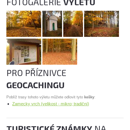
FOTOGALERIE
VÝLETU
PRO PŘÍZNIVCE
GEOCACHINGU
Poblíž trasy tohoto výletu můžete odlovit tyto
kešky
:
Zamecky vrch (velikost - mikro; tradiční)
TURISTICKÉ ZNÁMKY
NA