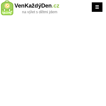
VenKaždýDen
.cz
na výlet s dětmi jdem