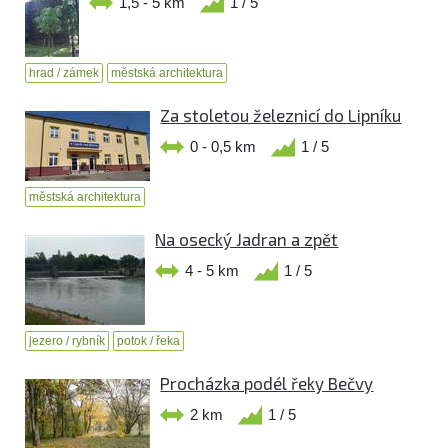
1,5 - 5 km
1 / 5
hrad / zámek
městská architektura
Za stoletou železnicí do Lipníku
0 - 0,5 km
1 / 5
městská architektura
Na osecký Jadran a zpět
4 - 5 km
1 / 5
jezero / rybník
potok / řeka
Procházka podél řeky Bečvy
2 km
1 / 5