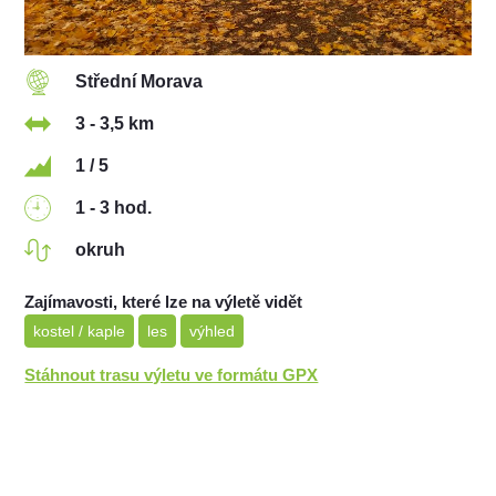
Střední Morava
3 - 3,5 km
1 / 5
1 - 3 hod.
okruh
Zajímavosti, které lze na výletě vidět
kostel / kaple
les
výhled
Stáhnout trasu výletu ve formátu GPX