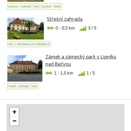
jezero / rybník
les
potok / řeka
Střešní zahrada
0 - 0,5 km
3 / 5
les
městská architektura
Zámek a zámecký park v Lipníku
nad Bečvou
1 - 1,5 km
1 / 5
hrad / zámek
les
+
−