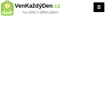
VenKaždýDen
.cz
na výlet s dětmi jdem