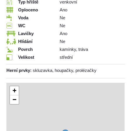
Typ hřiště
venkovní
Oploceno
Ano
Voda
Ne
WC
Ne
Lavičky
Ano
Hlídání
Ne
Povrch
kamínky, tráva
Velikost
střední
Herní prvky:
skluzavka, houpačky, prolézačky
+
−