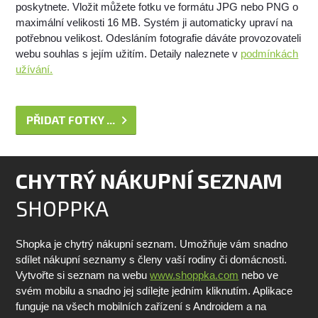
poskytnete. Vložit můžete fotku ve formátu JPG nebo PNG o
maximální velikosti 16 MB. Systém ji automaticky upraví na
potřebnou velikost. Odesláním fotografie dáváte provozovateli
webu souhlas s jejím užitím. Detaily naleznete v
podmínkách
užívání.
PŘIDAT FOTKY ...
CHYTRÝ NÁKUPNÍ SEZNAM
SHOPPKA
Shopka je chytrý nákupní seznam. Umožňuje vám snadno
sdílet nákupní seznamy s členy vaší rodiny či domácnosti.
Vytvořte si seznam na webu
www.shoppka.com
nebo ve
svém mobilu a snadno jej sdílejte jedním kliknutím. Aplikace
funguje na všech mobilních zařízení s Androidem a na