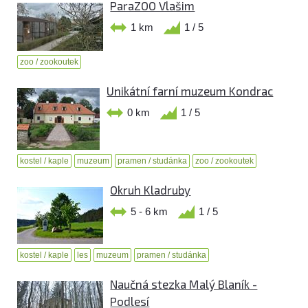
ParaZOO Vlašim
1 km
1 / 5
zoo / zookoutek
Unikátní farní muzeum Kondrac
0 km
1 / 5
kostel / kaple
muzeum
pramen / studánka
zoo / zookoutek
Okruh Kladruby
5 - 6 km
1 / 5
kostel / kaple
les
muzeum
pramen / studánka
Naučná stezka Malý Blaník -
Podlesí