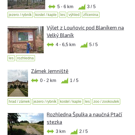
5 - 6 km
3 / 5
jezero / rybník
kostel / kaple
les
výhled
zřícenina
Výlet z Louňovic pod Blaníkem na
Velký Blaník
4 - 6,5 km
5 / 5
les
rozhledna
Zámek Jemniště
0 - 2 km
1 / 5
hrad / zámek
jezero / rybník
kostel / kaple
les
zoo / zookoutek
Rozhledna Špulka a naučná Ptačí
stezka
3 km
2 / 5