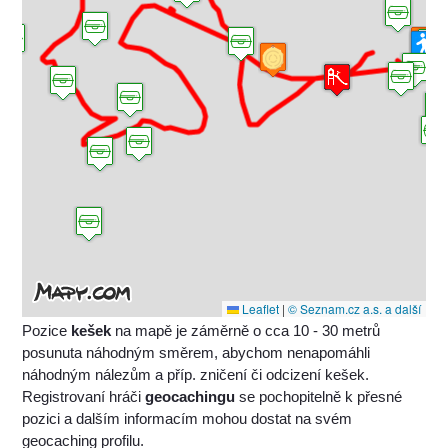
Leaflet
|
© Seznam.cz a.s. a další
Pozice
kešek
na mapě je záměrně o cca 10 - 30 metrů
posunuta náhodným směrem, abychom nenapomáhli
náhodným nálezům a příp. zničení či odcizení kešek.
Registrovaní hráči
geocachingu
se pochopitelně k přesné
pozici a dalším informacím mohou dostat na svém
geocaching profilu.