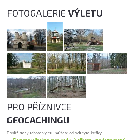
FOTOGALERIE
VÝLETU
PRO PŘÍZNIVCE
GEOCACHINGU
Poblíž trasy tohoto výletu můžete odlovit tyto
kešky
: