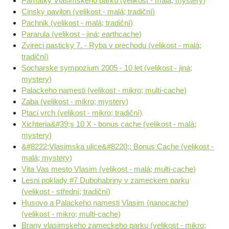
Pamatky Vlasimskeho parku (velikost - malá; mystery)
Cinsky pavilon (velikost - malá; tradiční)
Pachnik (velikost - malá; tradiční)
Pararula (velikost - jiná; earthcache)
Zvireci pasticky 7. - Ryba v prechodu (velikost - malá;
tradiční)
Socharske sympozium 2005 - 10 let (velikost - jiná;
mystery)
Palackeho namesti (velikost - mikro; multi-cache)
Zaba (velikost - mikro; mystery)
Ptaci vrch (velikost - mikro; tradiční)
Xichteria&#39;s 10 X - bonus cache (velikost - malá;
mystery)
&#8222;Vlasimska ulice&#8220;: Bonus Cache (velikost -
malá; mystery)
Vita Vas mesto Vlasim (velikost - malá; multi-cache)
Lesni poklady #7 Dubohabriny v zameckem parku
(velikost - střední; tradiční)
Husovo a Palackeho namesti Vlasim (nanocache)
(velikost - mikro; multi-cache)
Brany vlasimskeho zameckeho parku (velikost - mikro;