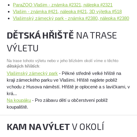
ParaZOO Vlašim - známka #2321, nálepka #2321
Vlašim - známka #421, nálepka #421, 3D výletka #518
Vlašimský zámecký park - známka #2380, nálepka #2380
DĚTSKÁ HŘIŠTĚ
NA TRASE
VÝLETU
Na trase tohoto výletu nebo v jeho blízkém okolí víme o těchto
dětských hřištích
:
Vlašimský zámecký park
- Pěkné středně velké hřiště na
kraji zámeckého parku ve Vlašimi. Hřiště najdete poblíž
vchodu z Husova náměstí. Hřiště je oplocené a s lavičkami, v
krá...
Na koupáku
- Pro zábavu dětí u občerstvení poblíž
koupaliště.
KAM NA VÝLET
V OKOLÍ