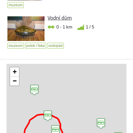
muzeum
Vodní dům
0 - 1 km
1 / 5
muzeum
potok / řeka
vodopád
+
−