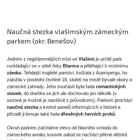
Naučná stezka vlašimským zámeckým
parkem (okr. Benešov)
Jedním z nejpříjemnějších míst ve
Vlašimi
je určitě park
rozkládající se v údolí řeky
Blanice
a přiléhající k místnímu
zámku
. Tehdejší majitelé panství, knížata z Auerspergu, ho
založila v poslední čtvrtině 18. století na místě bývalé obory a
zámecké zahrady. Jeho součástí byla řada
romantických
staveb
, do dneška se jich ale dochovalo jen několik (v
sezóně je možné je navštívit s průvodcem). Parkem prochází
naučná stezka
a kromě panelů informujících o historii a
přírodě ji lemuje také řada
dřevěných herních prvků
.
Okruh parkem začínáme vlevo od hlavního vchodu do
zámeckého areálu; kousek odtud se nachází pěkné dětské