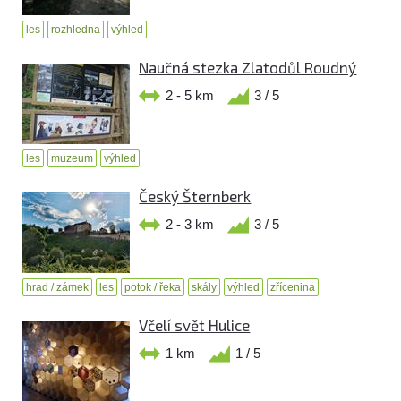
les
rozhledna
výhled
Naučná stezka Zlatodůl Roudný
2 - 5 km
3 / 5
les
muzeum
výhled
Český Šternberk
2 - 3 km
3 / 5
hrad / zámek
les
potok / řeka
skály
výhled
zřícenina
Včelí svět Hulice
1 km
1 / 5