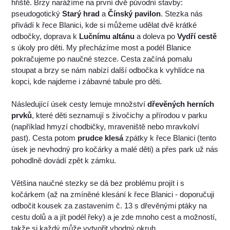
hřiště. Brzy narážíme na první dvě původní stavby:
pseudogotický
Starý hrad
a
Čínský pavilon
. Stezka nás
přivádí k řece Blanici, kde si můžeme udělat dvě krátké
odbočky, doprava k
Lučnímu altánu
a doleva po
Vydří cestě
s úkoly pro děti. My přecházíme most a podél Blanice
pokračujeme po naučné stezce. Cesta začíná pomalu
stoupat a brzy se nám nabízí další odbočka k vyhlídce na
kopci, kde najdeme i zábavné tabule pro děti.
Následující úsek cesty lemuje množství
dřevěných herních
prvků
, které děti seznamují s živočichy a přírodou v parku
(například hmyzí chodbičky, mraveniště nebo mravkolví
past). Cesta potom
prudce klesá
zpátky k řece Blanici (tento
úsek je nevhodný pro kočárky a malé děti) a přes park už nás
pohodlně dovádí zpět k zámku.
Většina naučné stezky se dá bez problému projít i s
kočárkem (až na zmíněné klesání k řece Blanici - doporučuji
odbočit kousek za zastavením č. 13 s dřevěnými ptáky na
cestu dolů a a jít podél řeky) a je zde mnoho cest a možností,
takže si každý může vytvořit vhodný okruh.