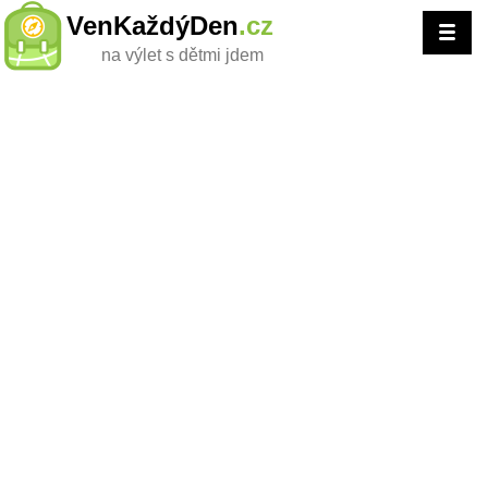
VenKaždýDen
.cz
na výlet s dětmi jdem