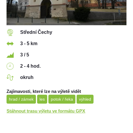
Střední Čechy
3 - 5 km
3 / 5
2 - 4 hod.
okruh
Zajímavosti, které lze na výletě vidět
hrad / zámek
les
potok / řeka
výhled
Stáhnout trasu výletu ve formátu GPX