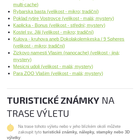
multi-cache)
Rybarska basta (velikost - mikro; tradiční)
Poklad rytire Vostrovce (velikost - malá; mystery)
Kaplicka - Bonus (velikost - střední; mystery)
Kostel sv. Jilji (velikost - mikro; tradiční)
Kulova - kruhova aneb Dokolakolemkeska / 9 Spheres
(velikost - mikro; tradiční)
Zizkovo namesti Vlasim (nanocache) (velikost - jiná;
mystery)
Mesicni udoli (velikost - malá; mystery)
Para ZOO Vlašim (velikost - malá; mystery)
TURISTICKÉ ZNÁMKY
NA
TRASE VÝLETU
Na trase tohoto výletu nebo v jeho blízkém okolí můžete
zakoupit tyto
turistické známky, nálepky, stampky nebo 3D
výletky
: