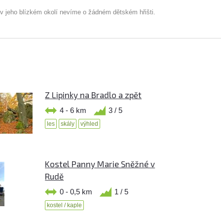
 v jeho blízkém okolí nevíme o žádném dětském hřišti.
Z Lipinky na Bradlo a zpět
4 - 6 km
3 / 5
les
skály
výhled
Kostel Panny Marie Sněžné v
Rudě
0 - 0,5 km
1 / 5
kostel / kaple