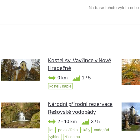
Na trase tohoto výletu nebo
Kostel sv. Vavřince v Nové
Hradečné
0 km
1 / 5
kostel / kaple
Národní přírodní rezervace
Rešovské vodopády
2 - 10 km
3 / 5
les
potok / řeka
skály
vodopád
výhled
zřícenina