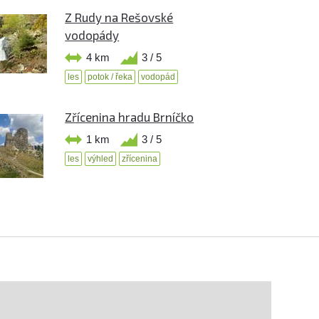
Z Rudy na Rešovské
vodopády
4 km
3 / 5
les
potok / řeka
vodopád
Zřícenina hradu Brníčko
1 km
3 / 5
les
výhled
zřícenina