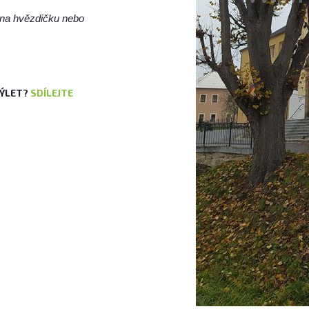
m na hvězdičku nebo
VÝLET?
SDÍLEJTE