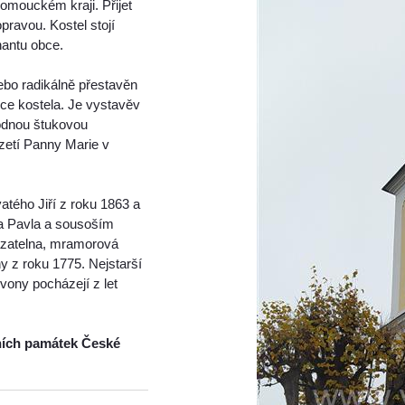
lomouckém kraji. Přijet
ravou. Kostel stojí
nantu obce.
ebo radikálně přestavěn
ice kostela. Je vystavěv
hodnou štukovou
zetí Panny Marie v
atého Jiří z roku 1863 a
 a Pavla a sousoším
kazatelna, mramorová
ny z roku 1775. Nejstarší
zvony pocházejí z let
ních památek České