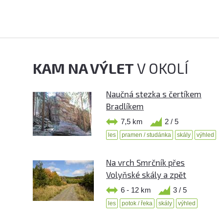
KAM NA VÝLET
V OKOLÍ
Naučná stezka s čertíkem
Bradlíkem
7,5 km
2 / 5
les
pramen / studánka
skály
výhled
Na vrch Smrčník přes
Volyňské skály a zpět
6 - 12 km
3 / 5
les
potok / řeka
skály
výhled