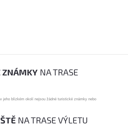
É ZNÁMKY
NA TRASE
 v jeho blízkém okolí nejsou žádné turistické známky nebo
IŠTĚ
NA TRASE VÝLETU