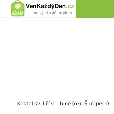
VenKaždýDen
.cz
na výlet s dětmi jdem
Kostel sv. Jiří v Libině (okr. Šumperk)