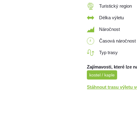
Turistický region
Délka výletu
Náročnost
Časová náročnost
Typ trasy
Zajímavosti, které lze n
kostel / kaple
Stáhnout trasu výletu 