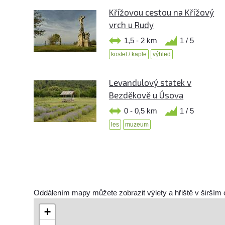
Křížovou cestou na Křížový
vrch u Rudy
1,5 - 2 km
1 / 5
kostel / kaple
výhled
Levandulový statek v
Bezděkově u Úsova
0 - 0,5 km
1 / 5
les
muzeum
Oddálením mapy můžete zobrazit výlety a hřiště v širším 
+