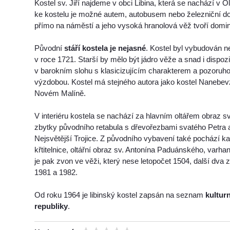
Kostel sv. Jiří najdeme v obci Libina, která se nachází v O
ke kostelu je možné autem, autobusem nebo železniční dop
přímo na náměstí a jeho vysoká hranolová věž tvoří domi
Původní
stáří kostela je nejasné
. Kostel byl vybudován n
v roce 1721. Starší by mělo být jádro věže a snad i dispoz
v barokním slohu s klasicizujícím charakterem a pozoru
výzdobou. Kostel má stejného autora jako kostel Nanebev
Novém Malíně.
V interiéru kostela se nachází za hlavním oltářem obraz sv
zbytky původního retabula s dřevořezbami svatého Petra
Nejsvětější Trojice. Z původního vybavení také pochází 
křtitelnice, oltářní obraz sv. Antonína Paduánského, varha
je pak zvon ve věži, který nese letopočet 1504, další dva 
1981 a 1982.
Od roku 1964 je libinský kostel zapsán na seznam
kultur
republiky
.