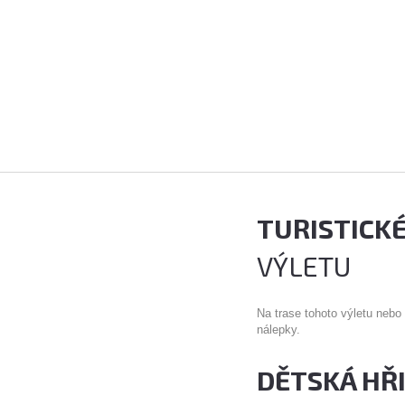
TURISTICK
VÝLETU
Na trase tohoto výletu nebo
nálepky.
DĚTSKÁ HŘ