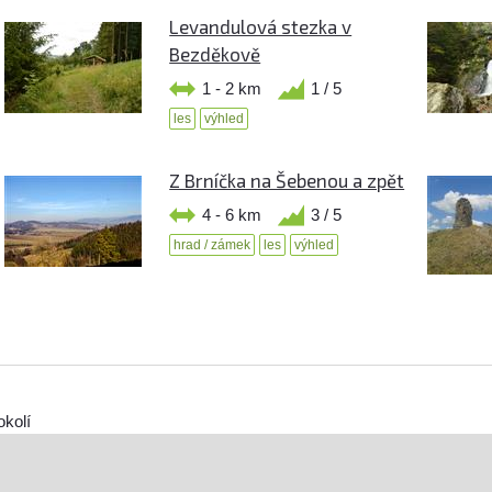
Levandulová stezka v
Bezděkově
1 - 2 km
1 / 5
les
výhled
Z Brníčka na Šebenou a zpět
4 - 6 km
3 / 5
hrad / zámek
les
výhled
okolí