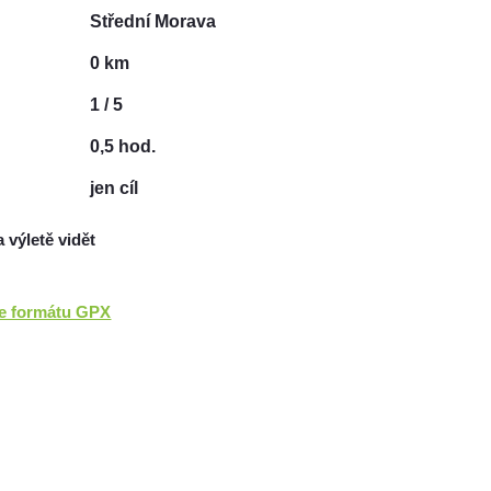
Střední Morava
0 km
1 / 5
0,5 hod.
jen cíl
a výletě vidět
ve formátu GPX