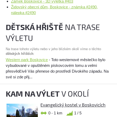
Zámek Boskovice - 3D výletka #403
Židovský obecní dům, Boskovice - známka #2490,
nálepka #2490
DĚTSKÁ HŘIŠTĚ
NA TRASE
VÝLETU
Na trase tohoto výletu nebo v jeho blízkém okolí víme o těchto
dětských hřištích
:
Western park Boskovice
- Toto westernové městečko bylo
vybudované v opuštěném pískovcovém lomu a velmi
přesvědčivě Vás přenese do prostředí Divokého západu. Na
své si zde přij...
KAM NA VÝLET
V OKOLÍ
Evangelický kostel v Boskovicích
0 - 1 km
1 / 5