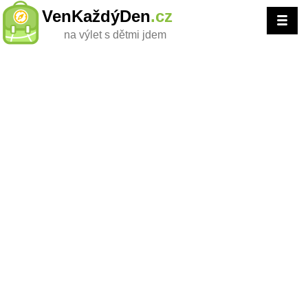
VenKaždýDen
.cz
na výlet s dětmi jdem