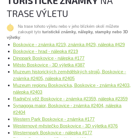
TURISTICKÉ ZNÁMKY
NA
TRASE VÝLETU
Na trase tohoto výletu nebo v jeho blízkém okolí můžete
zakoupit tyto
turistické známky, nálepky, stampky nebo 3D
výletky
:
Boskovice - známka #219, známka #429, nálepka #429
Boskovice - hrad - nálepka #219
Dinopark Boskovice - nálepka #177
Město Boskovice - 3D výletka #387
Muzeum historických zemědělských strojů, Boskovice -
známka #2405, nálepka #2405
Muzeum regionu Boskovicka, Boskovice - známka #2403,
nálepka #2403
Radniční věž Boskovice - známka #2359, nálepka #2359
Synagoga maior, Boskovice - známka #2404, nálepka
#2404
Western Park Boskovice - známka #177
Westernové městečko Boskovice - 3D výletka #376
Westernpark Boskovice - nálepka #177