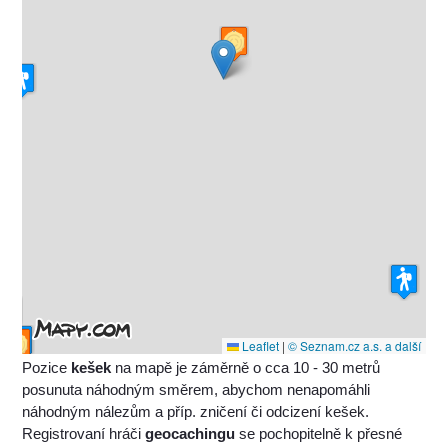
Leaflet
|
© Seznam.cz a.s. a další
Pozice
kešek
na mapě je záměrně o cca 10 - 30 metrů
posunuta náhodným směrem, abychom nenapomáhli
náhodným nálezům a příp. zničení či odcizení kešek.
Registrovaní hráči
geocachingu
se pochopitelně k přesné