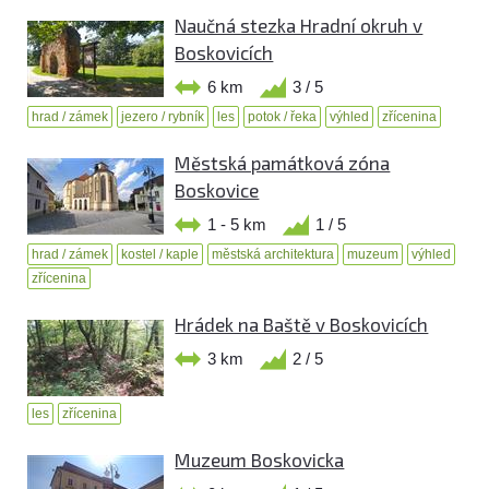
Naučná stezka Hradní okruh v
Boskovicích
6 km
3 / 5
hrad / zámek
jezero / rybník
les
potok / řeka
výhled
zřícenina
Městská památková zóna
Boskovice
1 - 5 km
1 / 5
hrad / zámek
kostel / kaple
městská architektura
muzeum
výhled
zřícenina
Hrádek na Baště v Boskovicích
3 km
2 / 5
les
zřícenina
Muzeum Boskovicka