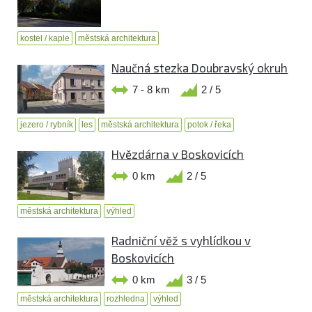
kostel / kaple
městská architektura
Naučná stezka Doubravský okruh
7 - 8 km
2 / 5
jezero / rybník
les
městská architektura
potok / řeka
Hvězdárna v Boskovicích
0 km
2 / 5
městská architektura
výhled
Radniční věž s vyhlídkou v
Boskovicích
0 km
3 / 5
městská architektura
rozhledna
výhled