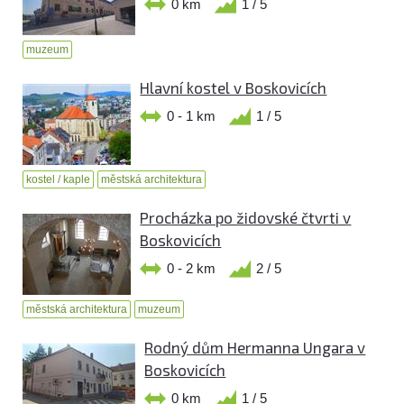
0 km
1 / 5
muzeum
Hlavní kostel v Boskovicích
0 - 1 km
1 / 5
kostel / kaple
městská architektura
Procházka po židovské čtvrti v
Boskovicích
0 - 2 km
2 / 5
městská architektura
muzeum
Rodný dům Hermanna Ungara v
Boskovicích
0 km
1 / 5