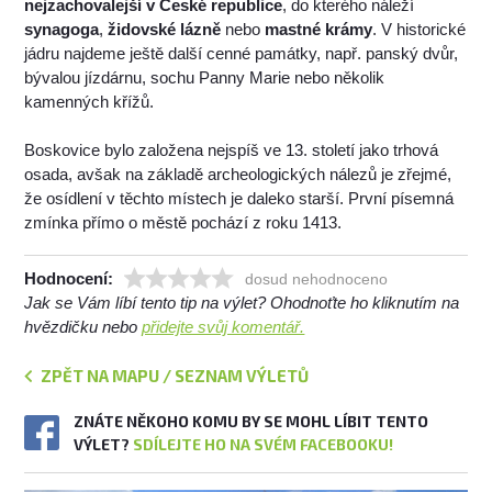
nejzachovalejší v České republice
, do kterého náleží
synagoga
,
židovské lázně
nebo
mastné krámy
. V historické
jádru najdeme ještě další cenné památky, např. panský dvůr,
bývalou jízdárnu, sochu Panny Marie nebo několik
kamenných křížů.
Boskovice bylo založena nejspíš ve 13. století jako trhová
osada, avšak na základě archeologických nálezů je zřejmé,
že osídlení v těchto místech je daleko starší. První písemná
zmínka přímo o městě pochází z roku 1413.
Hodnocení:
dosud nehodnoceno
Jak se Vám líbí tento tip na výlet? Ohodnoťte ho kliknutím na
hvězdičku nebo
přidejte svůj komentář.
ZPĚT NA MAPU / SEZNAM VÝLETŮ
ZNÁTE NĚKOHO KOMU BY SE MOHL LÍBIT TENTO
VÝLET?
SDÍLEJTE HO NA SVÉM FACEBOOKU!