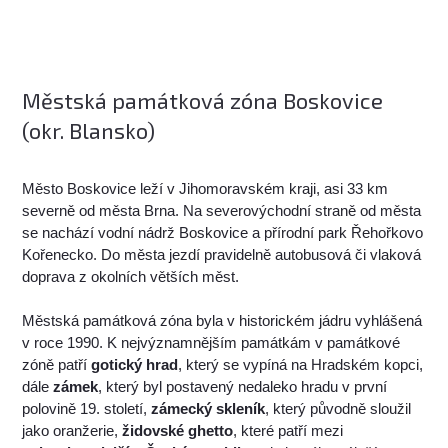
Městská památková zóna Boskovice
(okr. Blansko)
Město Boskovice leží v Jihomoravském kraji, asi 33 km
severně od města Brna. Na severovýchodní straně od města
se nachází vodní nádrž Boskovice a přírodní park Řehořkovo
Kořenecko. Do města jezdí pravidelně autobusová či vlaková
doprava z okolních větších měst.
Městská památková zóna byla v historickém jádru vyhlášená
v roce 1990. K nejvýznamnějším památkám v památkové
zóně patří
gotický hrad
, který se vypíná na Hradském kopci,
dále
zámek
, který byl postavený nedaleko hradu v první
polovině 19. století,
zámecký skleník
, který původně sloužil
jako oranžerie,
židovské ghetto
, které patří mezi