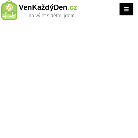
VenKaždýDen
.cz
na výlet s dětmi jdem