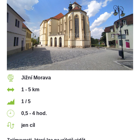
Jižní Morava
1 - 5 km
1 / 5
0,5 - 4 hod.
jen cíl
Zajímavosti, které lze na výletě vidět