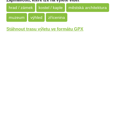
hrad / zámek
kostel / kaple
městská architektura
muzeum
výhled
zřícenina
Stáhnout trasu výletu ve formátu GPX