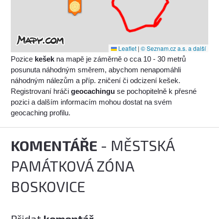
Leaflet
|
© Seznam.cz a.s. a další
Pozice
kešek
na mapě je záměrně o cca 10 - 30 metrů
posunuta náhodným směrem, abychom nenapomáhli
náhodným nálezům a příp. zničení či odcizení kešek.
Registrovaní hráči
geocachingu
se pochopitelně k přesné
pozici a dalším informacím mohou dostat na svém
geocaching profilu.
KOMENTÁŘE
- MĚSTSKÁ
PAMÁTKOVÁ ZÓNA
BOSKOVICE
Přidat
komentář