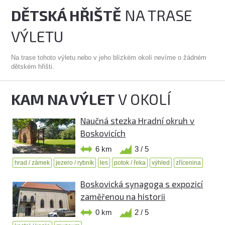
DĚTSKÁ HŘIŠTĚ
NA TRASE
VÝLETU
Na trase tohoto výletu nebo v jeho blízkém okolí nevíme o žádném
dětském hřišti.
KAM NA VÝLET
V OKOLÍ
Naučná stezka Hradní okruh v
Boskovicích
6 km
3 / 5
hrad / zámek
jezero / rybník
les
potok / řeka
výhled
zřícenina
Boskovická synagoga s expozicí
zaměřenou na historii
0 km
2 / 5