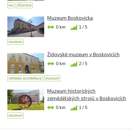
les
zřícenina
Muzeum Boskovicka
0 km
1 / 5
muzeum
Židovské muzeum v Boskovicích
0 km
2 / 5
městská architektura
muzeum
Muzeum historických
zemědělských strojů v Boskovicích
0 km
1 / 5
muzeum