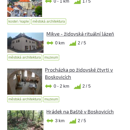
0 - 1 km
1 / 5
kostel / kaple
městská architektura
Mikve - židovská rituální lázeň
0 km
2 / 5
městská architektura
muzeum
Procházka po židovské čtvrti v
Boskovicích
0 - 2 km
2 / 5
městská architektura
muzeum
Hrádek na Baště v Boskovicích
3 km
2 / 5