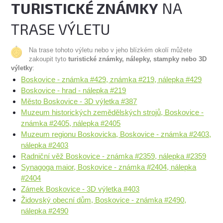
TURISTICKÉ ZNÁMKY
NA
TRASE VÝLETU
Na trase tohoto výletu nebo v jeho blízkém okolí můžete
zakoupit tyto
turistické známky, nálepky, stampky nebo 3D
výletky
:
Boskovice - známka #429, známka #219, nálepka #429
Boskovice - hrad - nálepka #219
Město Boskovice - 3D výletka #387
Muzeum historických zemědělských strojů, Boskovice -
známka #2405, nálepka #2405
Muzeum regionu Boskovicka, Boskovice - známka #2403,
nálepka #2403
Radniční věž Boskovice - známka #2359, nálepka #2359
Synagoga maior, Boskovice - známka #2404, nálepka
#2404
Zámek Boskovice - 3D výletka #403
Židovský obecní dům, Boskovice - známka #2490,
nálepka #2490