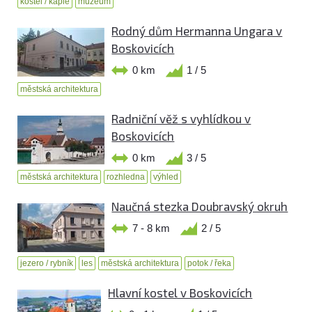
kostel / kaple
muzeum
Rodný dům Hermanna Ungara v
Boskovicích
0 km
1 / 5
městská architektura
Radniční věž s vyhlídkou v
Boskovicích
0 km
3 / 5
městská architektura
rozhledna
výhled
Naučná stezka Doubravský okruh
7 - 8 km
2 / 5
jezero / rybník
les
městská architektura
potok / řeka
Hlavní kostel v Boskovicích