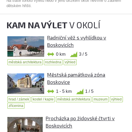
Na trase tohoto výletu nebo v jeho blízkém okolí nevíme o žádném
dětském hřišti.
KAM NA VÝLET
V OKOLÍ
Radniční věž s vyhlídkou v
Boskovicích
0 km
3 / 5
městská architektura
rozhledna
výhled
Městská památková zóna
Boskovice
1 - 5 km
1 / 5
hrad / zámek
kostel / kaple
městská architektura
muzeum
výhled
zřícenina
Procházka po židovské čtvrti v
Boskovicích