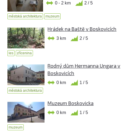
0 - 2 km
2 / 5
městská architektura
muzeum
Hrádek na Baště v Boskovicích
3 km
2 / 5
les
zřícenina
Rodný dům Hermanna Ungara v
Boskovicích
0 km
1 / 5
městská architektura
Muzeum Boskovicka
0 km
1 / 5
muzeum