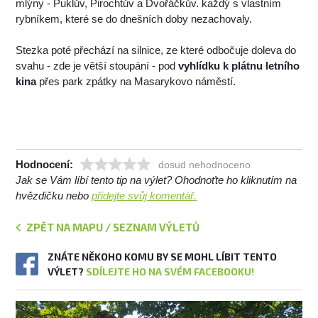
mlýny - Puklův, Pirochtův a Dvořáčkův. každý s vlastním
rybníkem, které se do dnešních doby nezachovaly.
Stezka poté přechází na silnice, ze které odbočuje doleva do
svahu - zde je větší stoupání - pod
vyhlídku k plátnu letního
kina
přes park zpátky na Masarykovo náměstí.
Hodnocení:
dosud nehodnoceno
Jak se Vám líbí tento tip na výlet? Ohodnoťte ho kliknutím na
hvězdičku nebo
přidejte svůj komentář.
ZPĚT NA MAPU / SEZNAM VÝLETŮ
ZNÁTE NĚKOHO KOMU BY SE MOHL LÍBIT TENTO
VÝLET?
SDÍLEJTE HO NA SVÉM FACEBOOKU!