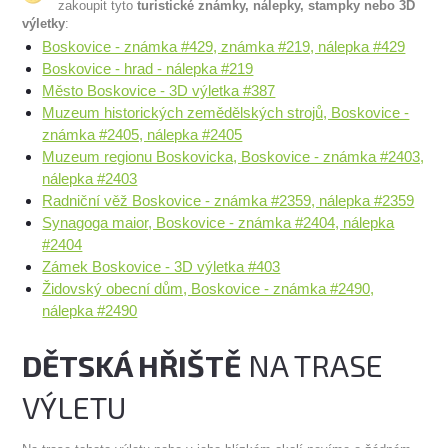
zakoupit tyto
turistické známky, nálepky, stampky nebo 3D
výletky
:
Boskovice - známka #429, známka #219, nálepka #429
Boskovice - hrad - nálepka #219
Město Boskovice - 3D výletka #387
Muzeum historických zemědělských strojů, Boskovice -
známka #2405, nálepka #2405
Muzeum regionu Boskovicka, Boskovice - známka #2403,
nálepka #2403
Radniční věž Boskovice - známka #2359, nálepka #2359
Synagoga maior, Boskovice - známka #2404, nálepka
#2404
Zámek Boskovice - 3D výletka #403
Židovský obecní dům, Boskovice - známka #2490,
nálepka #2490
DĚTSKÁ HŘIŠTĚ
NA TRASE
VÝLETU