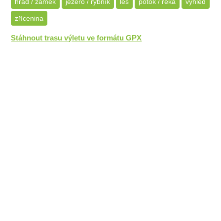
hrad / zámek
jezero / rybník
les
potok / řeka
výhled
zřícenina
Stáhnout trasu výletu ve formátu GPX