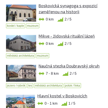
Boskovická synagoga s expozicí
zaměřenou na historii
0 km
2 / 5
kostel / kaple
muzeum
Mikve - židovská rituální lázeň
0 km
2 / 5
městská architektura
muzeum
Naučná stezka Doubravský okruh
7 - 8 km
2 / 5
jezero / rybník
les
městská architektura
potok / řeka
Hlavní kostel v Boskovicích
0 - 1 km
1 / 5