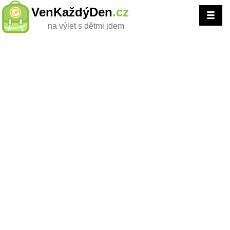
VenKaždýDen
.cz
na výlet s dětmi jdem