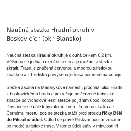
Naučná stezka Hradní okruh v
Boskovicích (okr. Blansko)
Naučná stezka
Hradní okruh
je dlouhá celkem 6,2 km.
Většinou se jedná o okružní cestu a je možné si stezku
zkrátit. Trasa je značená červenou a modrou turistickou
značkou a z hlediska převýšená je trasa poměrně náročnější.
Stezka začíná na Masarykově náměstí, prochází ulicí Hradní
k boskovickému hradu a pokračuje po červené turistické
značce po vrcholové lesní stezce po jižním úbočí kopce.
Dostanete se dále k bývalému lomu - červená skalka a k
Černému mostu, zde se stezka stáčí proti proudu
říčky Bělé
do Pilského údolí
. Odtud se právě Pilským údolím vracíme
po modré turistické trase. V tomto údolí stály v minulosti tři