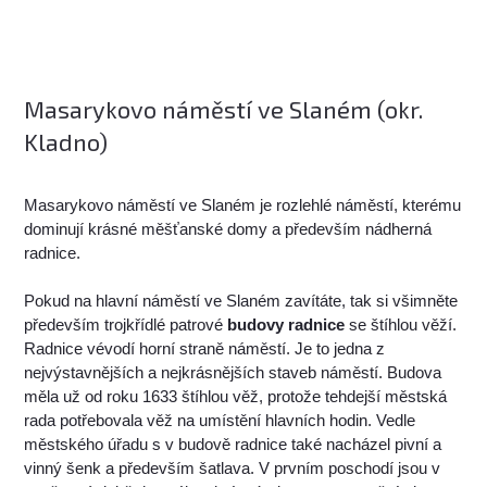
Masarykovo náměstí ve Slaném (okr.
Kladno)
Masarykovo náměstí ve Slaném je rozlehlé náměstí, kterému
dominují krásné měšťanské domy a především nádherná
radnice.
Pokud na hlavní náměstí ve Slaném zavítáte, tak si všimněte
především trojkřídlé patrové
budovy radnice
se štíhlou věží.
Radnice vévodí horní straně náměstí. Je to jedna z
nejvýstavnějších a nejkrásnějších staveb náměstí. Budova
měla už od roku 1633 štíhlou věž, protože tehdejší městská
rada potřebovala věž na umístění hlavních hodin. Vedle
městského úřadu s v budově radnice také nacházel pivní a
vinný šenk a především šatlava. V prvním poschodí jsou v