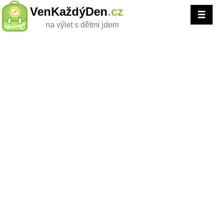
VenKaždýDen
.cz
na výlet s dětmi jdem