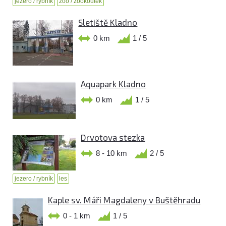
jezero / rybník
zoo / zookoutek
Sletiště Kladno
0 km
1 / 5
Aquapark Kladno
0 km
1 / 5
Drvotova stezka
8 - 10 km
2 / 5
jezero / rybník
les
Kaple sv. Máři Magdaleny v Buštěhradu
0 - 1 km
1 / 5