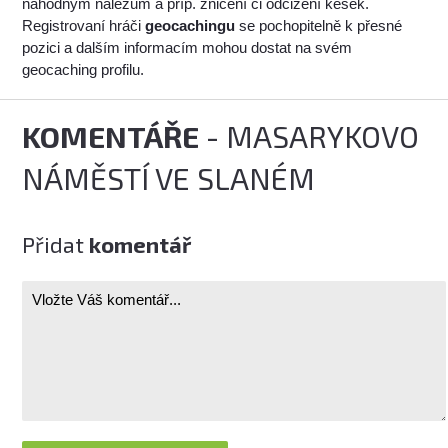
náhodným nálezům a příp. zničení či odcizení kešek.
Registrovaní hráči
geocachingu
se pochopitelně k přesné
pozici a dalším informacím mohou dostat na svém
geocaching profilu.
KOMENTÁŘE
- MASARYKOVO
NÁMĚSTÍ VE SLANÉM
Přidat
komentář