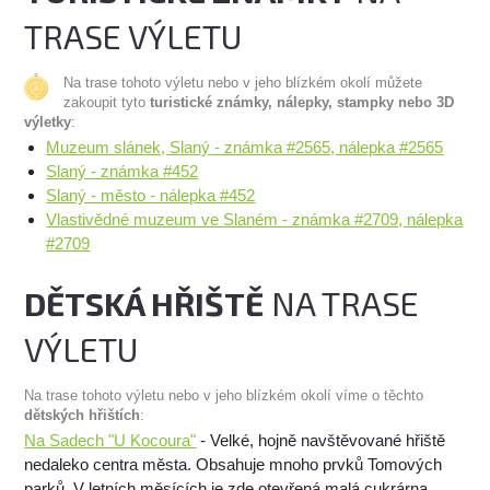
TRASE VÝLETU
Na trase tohoto výletu nebo v jeho blízkém okolí můžete
zakoupit tyto
turistické známky, nálepky, stampky nebo 3D
výletky
:
Muzeum slánek, Slaný - známka #2565, nálepka #2565
Slaný - známka #452
Slaný - město - nálepka #452
Vlastivědné muzeum ve Slaném - známka #2709, nálepka
#2709
DĚTSKÁ HŘIŠTĚ
NA TRASE
VÝLETU
Na trase tohoto výletu nebo v jeho blízkém okolí víme o těchto
dětských hřištích
:
Na Sadech "U Kocoura"
- Velké, hojně navštěvované hřiště
nedaleko centra města. Obsahuje mnoho prvků Tomových
parků. V letních měsících je zde otevřená malá cukrárna.