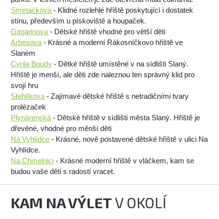
Smetáčkova
- Klidné rozlehlé hřiště poskytující i dostatek
stínu, především u pískoviště a houpaček.
Gagarinova
- Dětské hřiště vhodné pro větší děti
Arbesova
- Krásné a moderní Rákosníčkovo hřiště ve
Slaném
Cyrila Boudy
- Dětké hřiště umístěné v na sídlišti Slaný.
Hřiště je menší, ale děti zde naleznou ten správný klid pro
svojí hru
Stehlíkova
- Zajímavé dětské hřiště s netradičními tvary
prolézaček
Plynárenská
- Dětské hřiště v sídlišti města Slaný. Hřiště je
dřevěné, vhodné pro měnší děti
Na Vyhlídce
- Krásné, nově postavené dětské hřiště v ulici Na
Vyhlídce.
Na Chmelnici
- Krásné moderní hřiště v vláčkem, kam se
budou vaše děti s radostí vracet.
KAM NA VÝLET
V OKOLÍ