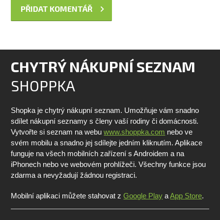
CHYTRÝ NÁKUPNÍ SEZNAM
SHOPPKA
Shopka je chytrý nákupní seznam. Umožňuje vám snadno
sdílet nákupní seznamy s členy vaší rodiny či domácnosti.
Vytvořte si seznam na webu
www.shoppka.com
nebo ve
svém mobilu a snadno jej sdílejte jedním kliknutím. Aplikace
funguje na všech mobilních zařízení s Androidem a na
iPhonech nebo ve webovém prohlížeči. Všechny funkce jsou
zdarma a nevyžadují žádnou registraci.
Mobilní aplikaci můžete stahovat z
Google Play
a
App Store
.