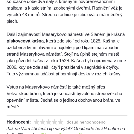
současné době dva sály s krásnými novorenesančními
malbami a klasicistními zdobenými dveřmi. Radniční věž je
vysoká 43 metrů. Střecha radnice je cibulová a má měděný
plech.
Další zajímavostí Masarykovo náměstí ve Slaném je krásná
pískovcová kašna
, která zde stojí od roku 1825. Kašna je
ozdobená lvími hlavami a najdete ji pod lipami na západní
straně Masarykova náměstí. Stojí na úplně stejném místě
jako původní kašna z roku 1529. Kašna byla opravena v roce
2006, kdy se zde sešli čtyři prezidenti visegrádské čtyřky.
Tuto významnou událost připomínají desky v rozích kašny.
Vstup na Masarykovo náměstí je také možný přes
Velvarskou bránu, která je součástí bývalého středověkého
opevnění města. Jedná se o jedinou dochovanou bránu ve
městě.
Hodnocení:
dosud nehodnoceno
Jak se Vám líbí tento tip na výlet? Ohodnoťte ho kliknutím na