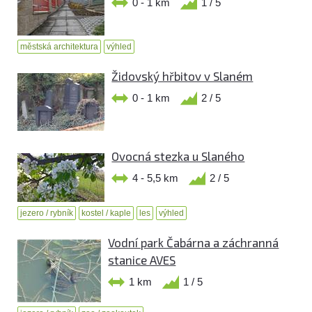
0 - 1 km
1 / 5
městská architektura
výhled
Židovský hřbitov v Slaném
0 - 1 km
2 / 5
Ovocná stezka u Slaného
4 - 5,5 km
2 / 5
jezero / rybník
kostel / kaple
les
výhled
Vodní park Čabárna a záchranná
stanice AVES
1 km
1 / 5