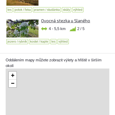
les
potok / řeka
pramen / studánka
skály
výhled
Ovocná stezka u Slaného
4 - 5,5 km
2 / 5
jezero / rybník
kostel / kaple
les
výhled
Oddálením mapy můžete zobrazit výlety a hřiště v širším
okolí
+
−