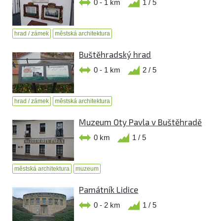
0 - 1 km
1 / 5
hrad / zámek
městská architektura
Buštěhradský hrad
0 - 1 km
2 / 5
hrad / zámek
městská architektura
Muzeum Oty Pavla v Buštěhradě
0 km
1 / 5
městská architektura
muzeum
Památník Lidice
0 - 2 km
1 / 5