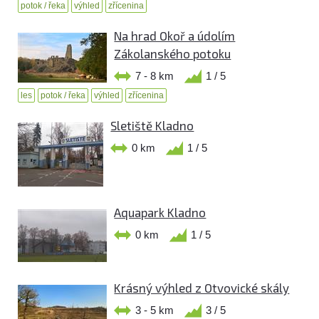
potok / řeka
výhled
zřícenina
Na hrad Okoř a údolím
Zákolanského potoku
7 - 8 km
1 / 5
les
potok / řeka
výhled
zřícenina
Sletiště Kladno
0 km
1 / 5
Aquapark Kladno
0 km
1 / 5
Krásný výhled z Otvovické skály
3 - 5 km
3 / 5