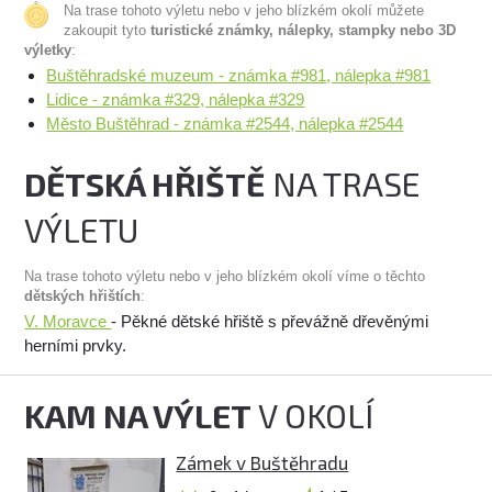
Na trase tohoto výletu nebo v jeho blízkém okolí můžete
zakoupit tyto
turistické známky, nálepky, stampky nebo 3D
výletky
:
Buštěhradské muzeum - známka #981, nálepka #981
Lidice - známka #329, nálepka #329
Město Buštěhrad - známka #2544, nálepka #2544
DĚTSKÁ HŘIŠTĚ
NA TRASE
VÝLETU
Na trase tohoto výletu nebo v jeho blízkém okolí víme o těchto
dětských hřištích
:
V. Moravce
- Pěkné dětské hřiště s převážně dřevěnými
herními prvky.
KAM NA VÝLET
V OKOLÍ
Zámek v Buštěhradu