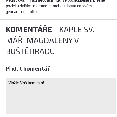
Registrovaní hráči
geocachingu
se pochopitelně k přesné
pozici a dalším informacím mohou dostat na svém
geocaching profilu.
KOMENTÁŘE
- KAPLE SV.
MÁŘI MAGDALENY V
BUŠTĚHRADU
Přidat
komentář