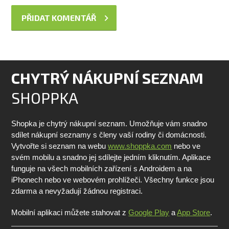
CHYTRÝ NÁKUPNÍ SEZNAM
SHOPPKA
Shopka je chytrý nákupní seznam. Umožňuje vám snadno
sdílet nákupní seznamy s členy vaší rodiny či domácnosti.
Vytvořte si seznam na webu
www.shoppka.com
nebo ve
svém mobilu a snadno jej sdílejte jedním kliknutím. Aplikace
funguje na všech mobilních zařízení s Androidem a na
iPhonech nebo ve webovém prohlížeči. Všechny funkce jsou
zdarma a nevyžadují žádnou registraci.
Mobilní aplikaci můžete stahovat z
Google Play
a
App Store
.