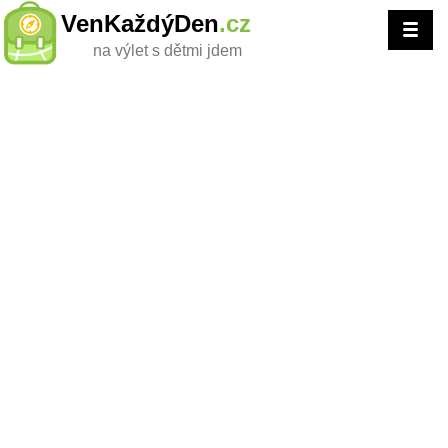
VenKaždýDen
.cz
na výlet s dětmi jdem