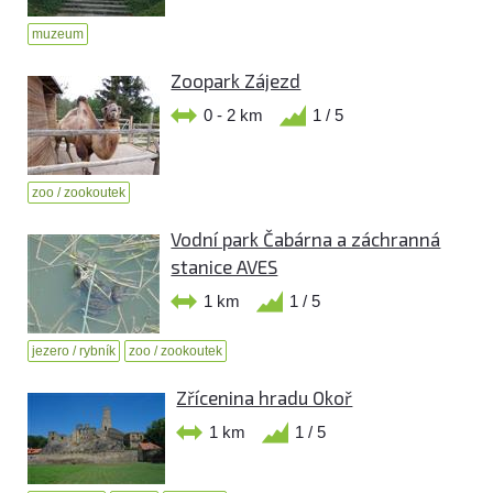
muzeum
Zoopark Zájezd
0 - 2 km
1 / 5
zoo / zookoutek
Vodní park Čabárna a záchranná
stanice AVES
1 km
1 / 5
jezero / rybník
zoo / zookoutek
Zřícenina hradu Okoř
1 km
1 / 5