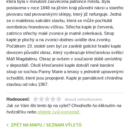
která byla v minulosti zasvěcena patronce města. Byla
postavena v roce 1848 na jižním kraji původní návsi u starého
pivovaru nad pivovarskými sklepy, který již nefunguje. Jedná
se o malebnou sakrální stavbu, která se může pochlubit
osmibokou hranolovou vížkou. Střecha kaple je červená,
zatímco střechy malé zvonice je matně zelenkavá. Strop
kaple je plochý a na zvonici dodnes uvidíte dva zvonky.
Počátkem 19. století sem byl ze zaniklé gotické hradní kaple
dovezen původní obraz, který vyobrazuje křesťanskou světici
Máři Magdalénu. Obraz je ovšem v současné době umístěný
v depozitáři. Okolí křesťanské kaple dotváří raně barokní
sloup se sochou Panny Marie a terasy s jednotně upravenými
schodišti, které jsou propojené. Kaple je památkově chráněna
stavbou od roku 1967.
Hodnocení:
dosud nehodnoceno
Jak se Vám líbí tento tip na výlet? Ohodnoťte ho kliknutím na
hvězdičku nebo
přidejte svůj komentář.
ZPĚT NA MAPU / SEZNAM VÝLETŮ