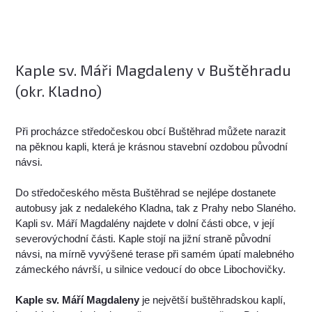
Kaple sv. Máři Magdaleny v Buštěhradu
(okr. Kladno)
Při procházce středočeskou obcí Buštěhrad můžete narazit
na pěknou kapli, která je krásnou stavební ozdobou původní
návsi.
Do středočeského města Buštěhrad se nejlépe dostanete
autobusy jak z nedalekého Kladna, tak z Prahy nebo Slaného.
Kapli sv. Máří Magdalény najdete v dolní části obce, v její
severovýchodní části. Kaple stojí na jižní straně původní
návsi, na mírně vyvýšené terase při samém úpatí malebného
zámeckého návrší, u silnice vedoucí do obce Libochovičky.
Kaple sv. Máří Magdaleny
je největší buštěhradskou kaplí,