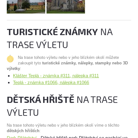
TURISTICKÉ ZNÁMKY
NA
TRASE VÝLETU
Na trase tohoto výletu nebo v jeho blízkém okolí můžete
zakoupit tyto
turistické známky, nálepky, stampky nebo 3D
výletky
:
Klášter Teplá - známka #311, nálepka #311
Teplá - známka #1066, nálepka #1066
DĚTSKÁ HŘIŠTĚ
NA TRASE
VÝLETU
Na trase tohoto výletu nebo v jeho blízkém okolí víme o těchto
dětských hřištích
:
Park Přátelství
- Dětské hřiště park Přátelství se nachází ve