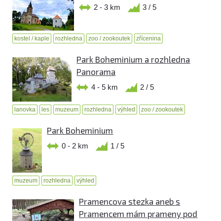
2 - 3 km
3 / 5
kostel / kaple
rozhledna
zoo / zookoutek
zřícenina
Park Boheminium a rozhledna
Panorama
4 - 5 km
2 / 5
lanovka
les
muzeum
rozhledna
výhled
zoo / zookoutek
Park Boheminium
0 - 2 km
1 / 5
muzeum
rozhledna
výhled
Pramencova stezka aneb s
Pramencem mám prameny pod