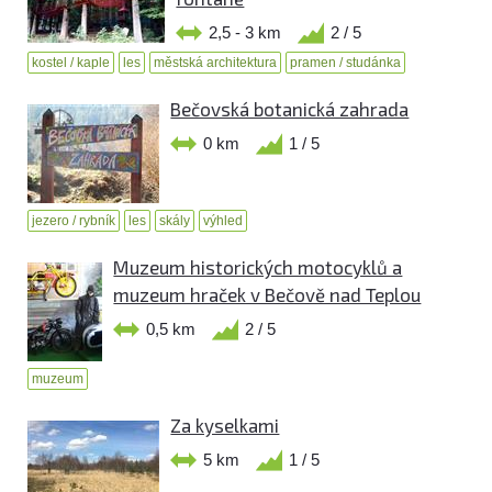
2,5 - 3 km
2 / 5
kostel / kaple
les
městská architektura
pramen / studánka
Bečovská botanická zahrada
0 km
1 / 5
jezero / rybník
les
skály
výhled
Muzeum historických motocyklů a
muzeum hraček v Bečově nad Teplou
0,5 km
2 / 5
muzeum
Za kyselkami
5 km
1 / 5