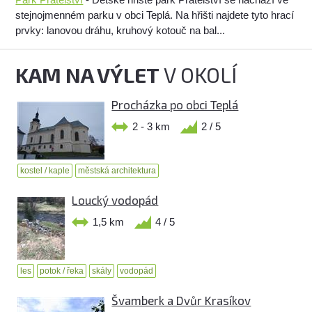
stejnojmenném parku v obci Teplá. Na hřišti najdete tyto hrací
prvky: lanovou dráhu, kruhový kotouč na bal...
KAM NA VÝLET
V OKOLÍ
Procházka po obci Teplá
2 - 3 km
2 / 5
kostel / kaple
městská architektura
Loucký vodopád
1,5 km
4 / 5
les
potok / řeka
skály
vodopád
Švamberk a Dvůr Krasíkov