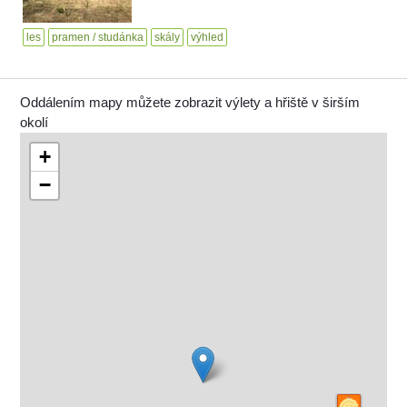
les
pramen / studánka
skály
výhled
Oddálením mapy můžete zobrazit výlety a hřiště v širším
okolí
+
−