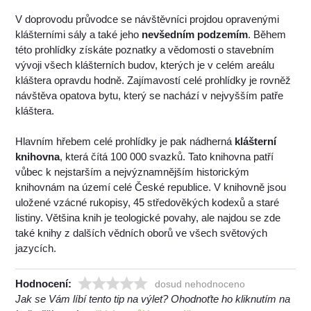
V doprovodu průvodce se návštěvníci projdou opravenými
klášterními sály a také jeho
nevšedním podzemím
. Během
této prohlídky získáte poznatky a vědomosti o stavebním
vývoji všech klášterních budov, kterých je v celém areálu
kláštera opravdu hodně. Zajímavostí celé prohlídky je rovněž
návštěva opatova bytu, který se nachází v nejvyšším patře
kláštera.
Hlavním hřebem celé prohlídky je pak nádherná
klášterní
knihovna
, která čítá 100 000 svazků. Tato knihovna patří
vůbec k nejstarším a nejvýznamnějším historickým
knihovnám na území celé České republice. V knihovně jsou
uložené vzácné rukopisy, 45 středověkých kodexů a staré
listiny. Většina knih je teologické povahy, ale najdou se zde
také knihy z dalších vědních oborů ve všech světových
jazycích.
Hodnocení:
dosud nehodnoceno
Jak se Vám líbí tento tip na výlet? Ohodnoťte ho kliknutím na