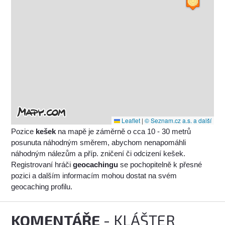
Leaflet
|
© Seznam.cz a.s. a další
Pozice
kešek
na mapě je záměrně o cca 10 - 30 metrů
posunuta náhodným směrem, abychom nenapomáhli
náhodným nálezům a příp. zničení či odcizení kešek.
Registrovaní hráči
geocachingu
se pochopitelně k přesné
pozici a dalším informacím mohou dostat na svém
geocaching profilu.
KOMENTÁŘE
- KLÁŠTER