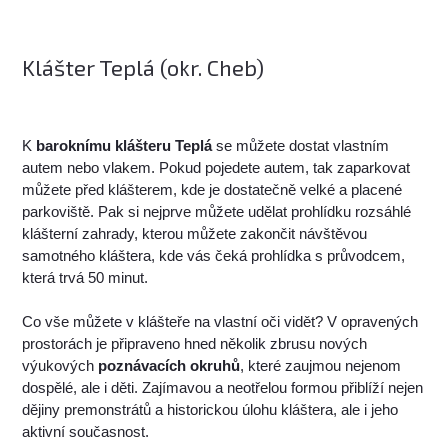
Klášter Teplá (okr. Cheb)
K
baroknímu klášteru Teplá
se můžete dostat vlastním
autem nebo vlakem. Pokud pojedete autem, tak zaparkovat
můžete před klášterem, kde je dostatečně velké a placené
parkoviště. Pak si nejprve můžete udělat prohlídku rozsáhlé
klášterní zahrady, kterou můžete zakončit návštěvou
samotného kláštera, kde vás čeká prohlídka s průvodcem,
která trvá 50 minut.
Co vše můžete v klášteře na vlastní oči vidět? V opravených
prostorách je připraveno hned několik zbrusu nových
výukových
poznávacích okruhů
, které zaujmou nejenom
dospělé, ale i děti. Zajímavou a neotřelou formou přiblíží nejen
dějiny premonstrátů a historickou úlohu kláštera, ale i jeho
aktivní současnost.