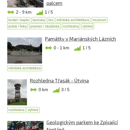
palcem
2 - 9 km
1 / 5
kostel / kaple
lanovka
les
městská architektura
muzeum
potok / řeka
pramen / studánka
rozhledna
výhled
Památky v Mariánských Lázních
0 - 1 km
1 / 5
městská architektura
Rozhledna Třasák - Útvina
0 km
3 / 5
rozhledna
výhled
Geologickým parkem ke Zpívající
fontáně