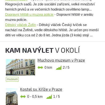
Riegrových sadů. Je zde sociální zařízení, velké množství
herních prvků a ve večerních hodinách osvětleno lamp...
Dopravní hřiště u muzea policie
- Dopravní hřiště v areálu
muzea policie.
Dětský vláček Žofín
- Dětský vláček Český lvíček se
nachází na Žofíně, vedle dětského hřiště. Je určen pro menší
děti ve věku cca od 2 do 8 let. Jedna jízda (3 kola) stojí ...
KAM NA VÝLET
V OKOLÍ
Muchovo muzeum v Praze
0 km
2 / 5
muzeum
Kostel sv. Kříže v Praze
0 - 0,5 km
1 / 5