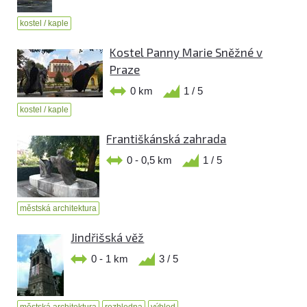
kostel / kaple
Kostel Panny Marie Sněžné v
Praze
0 km
1 / 5
kostel / kaple
Františkánská zahrada
0 - 0,5 km
1 / 5
městská architektura
Jindřišská věž
0 - 1 km
3 / 5
městská architektura
rozhledna
výhled