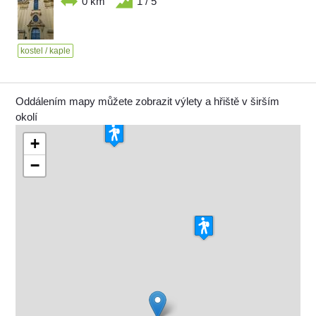
0 km
1 / 5
kostel / kaple
Oddálením mapy můžete zobrazit výlety a hřiště v širším
okolí
+
−