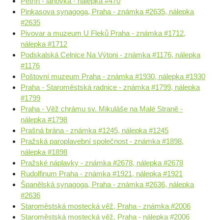
Petřín - lanovka - nálepka #470
Pinkasova synagoga, Praha - známka #2635, nálepka
#2635
Pivovar a muzeum U Fleků Praha - známka #1712,
nálepka #1712
Podskalská Celnice Na Výtoni - známka #1176, nálepka
#1176
Poštovní muzeum Praha - známka #1930, nálepka #1930
Praha - Staroměstská radnice - známka #1799, nálepka
#1799
Praha - Věž chrámu sv. Mikuláše na Malé Straně -
nálepka #1798
Prašná brána - známka #1245, nálepka #1245
Pražská paroplavební společnost - známka #1898,
nálepka #1898
Pražské náplavky - známka #2678, nálepka #2678
Rudolfinum Praha - známka #1921, nálepka #1921
Španělská synagoga, Praha - známka #2636, nálepka
#2636
Staroměstská mostecká věž, Praha - známka #2006
Staroměstská mostecká věž. Praha - nálepka #2006