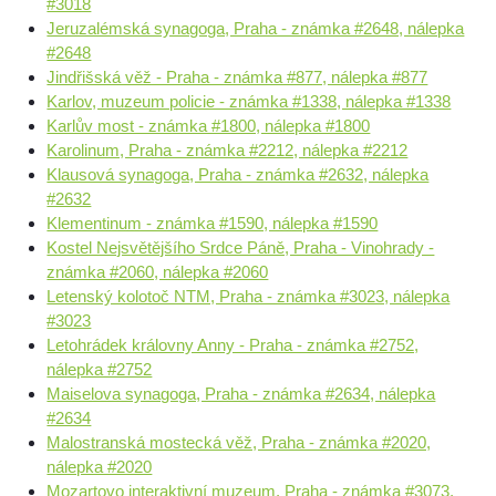
#3018
Jeruzalémská synagoga, Praha - známka #2648, nálepka
#2648
Jindřišská věž - Praha - známka #877, nálepka #877
Karlov, muzeum policie - známka #1338, nálepka #1338
Karlův most - známka #1800, nálepka #1800
Karolinum, Praha - známka #2212, nálepka #2212
Klausová synagoga, Praha - známka #2632, nálepka
#2632
Klementinum - známka #1590, nálepka #1590
Kostel Nejsvětějšího Srdce Páně, Praha - Vinohrady -
známka #2060, nálepka #2060
Letenský kolotoč NTM, Praha - známka #3023, nálepka
#3023
Letohrádek královny Anny - Praha - známka #2752,
nálepka #2752
Maiselova synagoga, Praha - známka #2634, nálepka
#2634
Malostranská mostecká věž, Praha - známka #2020,
nálepka #2020
Mozartovo interaktivní muzeum, Praha - známka #3073,