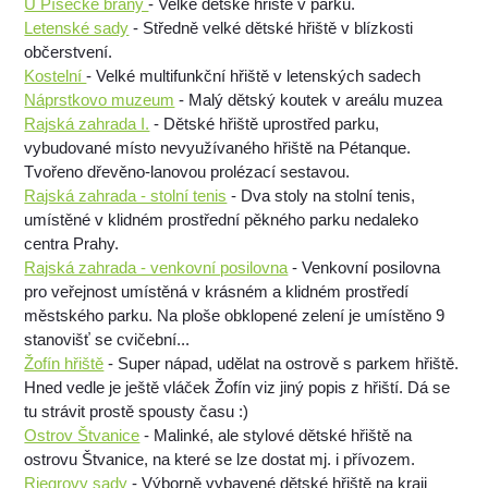
U Písecké brány
- Velké dětské hřiště v parku.
Letenské sady
- Středně velké dětské hřiště v blízkosti
občerstvení.
Kostelní
- Velké multifunkční hřiště v letenských sadech
Náprstkovo muzeum
- Malý dětský koutek v areálu muzea
Rajská zahrada I.
- Dětské hřiště uprostřed parku,
vybudované místo nevyužívaného hřiště na Pétanque.
Tvořeno dřevěno-lanovou prolézací sestavou.
Rajská zahrada - stolní tenis
- Dva stoly na stolní tenis,
umístěné v klidném prostřední pěkného parku nedaleko
centra Prahy.
Rajská zahrada - venkovní posilovna
- Venkovní posilovna
pro veřejnost umístěná v krásném a klidném prostředí
městského parku. Na ploše obklopené zelení je umístěno 9
stanovišť se cvičební...
Žofín hřiště
- Super nápad, udělat na ostrově s parkem hřiště.
Hned vedle je ještě vláček Žofín viz jiný popis z hřiští. Dá se
tu strávit prostě spousty času :)
Ostrov Štvanice
- Malinké, ale stylové dětské hřiště na
ostrovu Štvanice, na které se lze dostat mj. i přívozem.
Riegrovy sady
- Výborně vybavené dětské hřiště na kraji