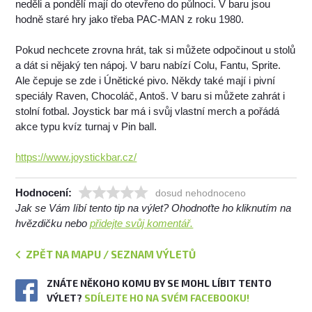
neděli a pondělí mají do otevřeno do půlnoci. V baru jsou
hodně staré hry jako třeba PAC-MAN z roku 1980.
Pokud nechcete zrovna hrát, tak si můžete odpočinout u stolů
a dát si nějaký ten nápoj. V baru nabízí Colu, Fantu, Sprite.
Ale čepuje se zde i Únětické pivo. Někdy také mají i pivní
speciály Raven, Chocoláč, Antoš. V baru si můžete zahrát i
stolní fotbal. Joystick bar má i svůj vlastní merch a pořádá
akce typu kvíz turnaj v Pin ball.
https://www.joystickbar.cz/
Hodnocení:
dosud nehodnoceno
Jak se Vám líbí tento tip na výlet? Ohodnoťte ho kliknutím na
hvězdičku nebo
přidejte svůj komentář.
ZPĚT NA MAPU / SEZNAM VÝLETŮ
ZNÁTE NĚKOHO KOMU BY SE MOHL LÍBIT TENTO
VÝLET?
SDÍLEJTE HO NA SVÉM FACEBOOKU!