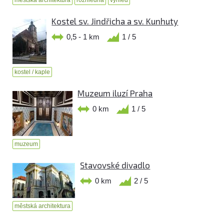
Kostel sv. Jindřicha a sv. Kunhuty
0,5 - 1 km
1 / 5
kostel / kaple
Muzeum iluzí Praha
0 km
1 / 5
muzeum
Stavovské divadlo
0 km
2 / 5
městská architektura