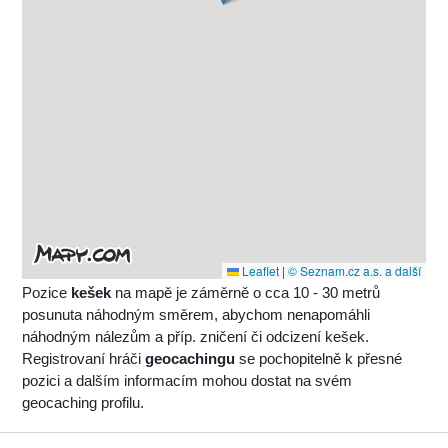
Leaflet
|
© Seznam.cz a.s. a další
Pozice
kešek
na mapě je záměrně o cca 10 - 30 metrů
posunuta náhodným směrem, abychom nenapomáhli
náhodným nálezům a příp. zničení či odcizení kešek.
Registrovaní hráči
geocachingu
se pochopitelně k přesné
pozici a dalším informacím mohou dostat na svém
geocaching profilu.