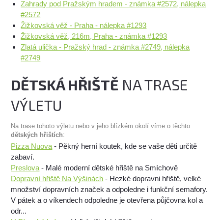
Zahrady pod Pražským hradem - známka #2572, nálepka
#2572
Žižkovská věž - Praha - nálepka #1293
Žižkovská věž, 216m, Praha - známka #1293
Zlatá ulička - Pražský hrad - známka #2749, nálepka
#2749
DĚTSKÁ HŘIŠTĚ
NA TRASE
VÝLETU
Na trase tohoto výletu nebo v jeho blízkém okolí víme o těchto
dětských hřištích
:
Pizza Nuova
- Pěkný herní koutek, kde se vaše děti určitě
zabaví.
Preslova
- Malé moderní dětské hřiště na Smíchově
Dopravní hřiště Na Výšinách
- Hezké dopravni hřiště, velké
množství dopravních značek a odpoledne i funkční semafory.
V pátek a o víkendech odpoledne je otevřena půjčovna kol a
odr...