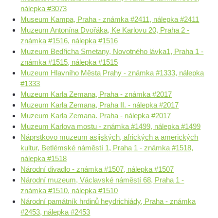
nálepka #3073
Museum Kampa, Praha - známka #2411, nálepka #2411
Muzeum Antonína Dvořáka, Ke Karlovu 20, Praha 2 -
známka #1516, nálepka #1516
Muzeum Bedřicha Smetany, Novotného lávka1, Praha 1 -
známka #1515, nálepka #1515
Muzeum Hlavního Města Prahy - známka #1333, nálepka
#1333
Muzeum Karla Zemana, Praha - známka #2017
Muzeum Karla Zemana, Praha II. - nálepka #2017
Muzeum Karla Zemana. Praha - nálepka #2017
Muzeum Karlova mostu - známka #1499, nálepka #1499
Náprstkovo muzeum asijských, afrických a amerických
kultur, Betlémské náměstí 1, Praha 1 - známka #1518,
nálepka #1518
Národní divadlo - známka #1507, nálepka #1507
Národní muzeum, Václavské náměstí 68, Praha 1 -
známka #1510, nálepka #1510
Národní památník hrdinů heydrichiády, Praha - známka
#2453, nálepka #2453