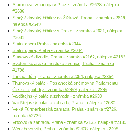
Staronová synagoga v Praze - známka #2638, nálepka
#2638
Starý židovský hřbitov na Žižkově, Praha - známka #2649,
nálepka #2649
Starý židovský hřbitov v Praze - známka #2631, nálepka
#2631
Státní opera Praha - nálepka #2044
Státní opera, Praha - známka #2044
Stavovské divadlo, Praha - známka #2162, nálepka #2162
Svatomikulášská městská zvonice, Praha - známka
#1798
Tančící dům, Praha - známka #2354, nálepka #2354
Thunovský palác - Poslanecká sněmovna Parlamentu
České republiky - známka #2999, nálepka #2999
Valdštejnský palác a zahrada - známka #2630
Valdštejnský palác a zahrada, Praha - nálepka #2630
Velká Fürstenberská zahrada, Praha - známka #2726,
nálepka #2726
Vrtbovská zahrada, Praha - známka #2135, nálepka #2135
Werichova vila, Praha - známka #2408, nálepka #2408