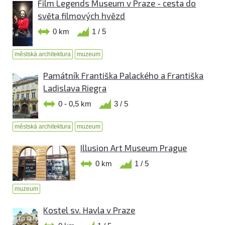
Film Legends Museum v Praze - cesta do
světa filmových hvězd
0 km
1 / 5
městská architektura
muzeum
Památník Františka Palackého a Františka
Ladislava Riegra
0 - 0,5 km
3 / 5
městská architektura
muzeum
Illusion Art Museum Prague
0 km
1 / 5
muzeum
Kostel sv. Havla v Praze