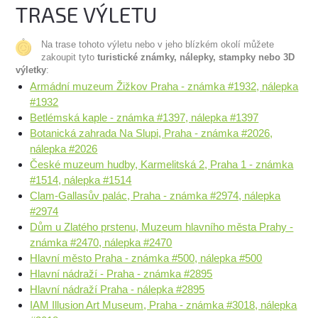
TRASE VÝLETU
Na trase tohoto výletu nebo v jeho blízkém okolí můžete
zakoupit tyto
turistické známky, nálepky, stampky nebo 3D
výletky
:
Armádní muzeum Žižkov Praha - známka #1932, nálepka
#1932
Betlémská kaple - známka #1397, nálepka #1397
Botanická zahrada Na Slupi, Praha - známka #2026,
nálepka #2026
České muzeum hudby, Karmelitská 2, Praha 1 - známka
#1514, nálepka #1514
Clam-Gallasův palác, Praha - známka #2974, nálepka
#2974
Dům u Zlatého prstenu, Muzeum hlavního města Prahy -
známka #2470, nálepka #2470
Hlavní město Praha - známka #500, nálepka #500
Hlavní nádraží - Praha - známka #2895
Hlavní nádraží Praha - nálepka #2895
IAM Illusion Art Museum, Praha - známka #3018, nálepka