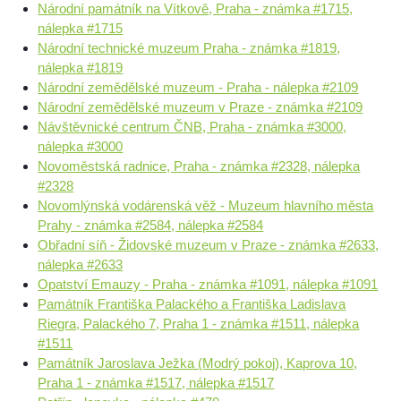
Národní památník na Vítkově, Praha - známka #1715,
nálepka #1715
Národní technické muzeum Praha - známka #1819,
nálepka #1819
Národní zemědělské muzeum - Praha - nálepka #2109
Národní zemědělské muzeum v Praze - známka #2109
Návštěvnické centrum ČNB, Praha - známka #3000,
nálepka #3000
Novoměstská radnice, Praha - známka #2328, nálepka
#2328
Novomlýnská vodárenská věž - Muzeum hlavního města
Prahy - známka #2584, nálepka #2584
Obřadní síň - Židovské muzeum v Praze - známka #2633,
nálepka #2633
Opatství Emauzy - Praha - známka #1091, nálepka #1091
Památník Františka Palackého a Františka Ladislava
Riegra, Palackého 7, Praha 1 - známka #1511, nálepka
#1511
Památník Jaroslava Ježka (Modrý pokoj), Kaprova 10,
Praha 1 - známka #1517, nálepka #1517