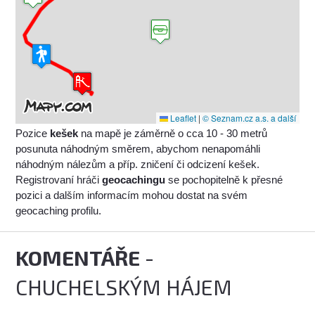
Leaflet
|
© Seznam.cz a.s. a další
Pozice
kešek
na mapě je záměrně o cca 10 - 30 metrů
posunuta náhodným směrem, abychom nenapomáhli
náhodným nálezům a příp. zničení či odcizení kešek.
Registrovaní hráči
geocachingu
se pochopitelně k přesné
pozici a dalším informacím mohou dostat na svém
geocaching profilu.
KOMENTÁŘE
-
CHUCHELSKÝM HÁJEM