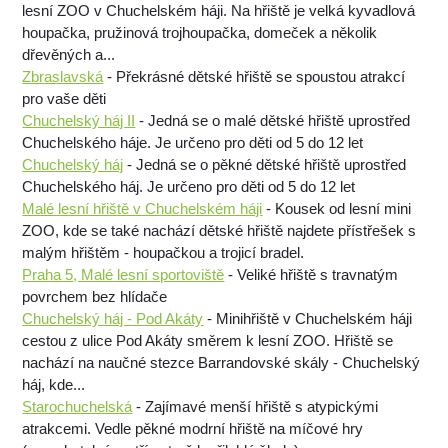
lesní ZOO v Chuchelském háji. Na hřiště je velká kyvadlová
houpačka, pružinová trojhoupačka, domeček a několik
dřevěných a...
Zbraslavská
- Překrásné dětské hřiště se spoustou atrakcí
pro vaše děti
Chuchelský háj II
- Jedná se o malé dětské hřiště uprostřed
Chuchelského háje. Je určeno pro děti od 5 do 12 let
Chuchelský háj
- Jedná se o pěkné dětské hřiště uprostřed
Chuchelského háj. Je určeno pro děti od 5 do 12 let
Malé lesní hřiště v Chuchelském háji
- Kousek od lesní mini
ZOO, kde se také nachází dětské hřiště najdete přístřešek s
malým hřištěm - houpačkou a trojicí bradel.
Praha 5, Malé lesní sportoviště
- Veliké hřiště s travnatým
povrchem bez hlídače
Chuchelský háj - Pod Akáty
- Minihřiště v Chuchelském háji
cestou z ulice Pod Akáty směrem k lesní ZOO. Hřiště se
nachází na naučné stezce Barrandovské skály - Chuchelský
háj, kde...
Starochuchelská
- Zajímavé menší hřiště s atypickými
atrakcemi. Vedle pěkné modrní hřiště na míčové hry