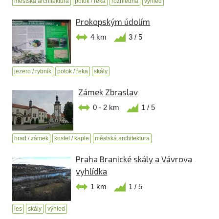
městská architektura
potok / řeka
rozhledna
výhled
Prokopským údolím
4 km
3 / 5
jezero / rybník
potok / řeka
skály
Zámek Zbraslav
0 - 2 km
1 / 5
hrad / zámek
kostel / kaple
městská architektura
Praha Branické skály a Vávrova
vyhlídka
1 km
1 / 5
les
skály
výhled