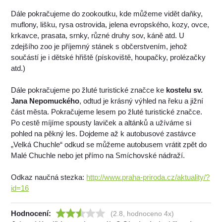
Dále pokračujeme do zookoutku, kde můžeme vidět daňky,
muflony, lišku, rysa ostrovida, jelena evropského, kozy, ovce,
krkavce, prasata, srnky, různé druhy sov, káně atd. U
zdejšího zoo je příjemný stánek s občerstvením, jehož
součástí je i dětské hřiště (pískoviště, houpačky, prolézačky
atd.)
Dále pokračujeme po žluté turistické značce ke
kostelu sv.
Jana Nepomuckého
, odtud je krásný výhled na řeku a jižní
část města. Pokračujeme lesem po žluté turistické značce.
Po cestě míjíme spousty laviček a altánků a užíváme si
pohled na pěkný les. Dojdeme až k autobusové zastávce
„Velká Chuchle“ odkud se můžeme autobusem vrátit zpět do
Malé Chuchle nebo jet přímo na Smíchovské nádraží.
Odkaz naučná stezka:
http://www.praha-priroda.cz/aktuality/?
id=16
Hodnocení:
(2.8, hodnoceno 4x)