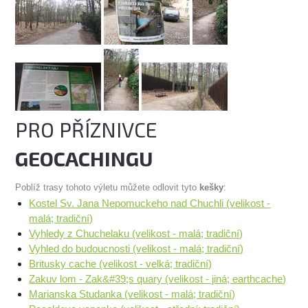
PRO PŘÍZNIVCE
GEOCACHINGU
Poblíž trasy tohoto výletu můžete odlovit tyto
kešky
:
Kostel Sv. Jana Nepomuckeho nad Chuchli (velikost -
malá; tradiční)
Vyhledy z Chuchelaku (velikost - malá; tradiční)
Vyhled do budoucnosti (velikost - malá; tradiční)
Britusky cache (velikost - velká; tradiční)
Zakuv lom - Zak&#39;s quary (velikost - jiná; earthcache)
Marianska Studanka (velikost - malá; tradiční)