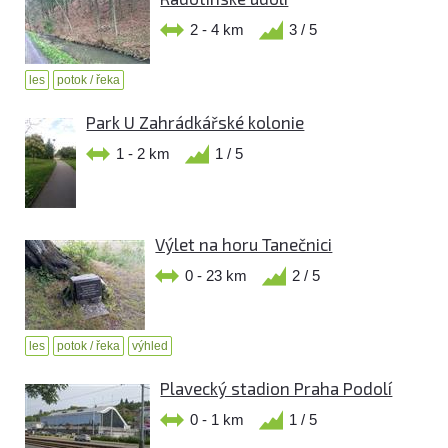
2 - 4 km
3 / 5
les
potok / řeka
Park U Zahrádkářské kolonie
1 - 2 km
1 / 5
Výlet na horu Tanečnici
0 - 23 km
2 / 5
les
potok / řeka
výhled
Plavecký stadion Praha Podolí
0 - 1 km
1 / 5