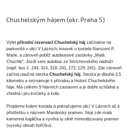
Chuchelským hájem (okr. Praha 5)
Výlet
přírodní rezervací Chuchelský háj
začínáme na
parkovišti v ulici V Lázních, kousek u kostela Narození P.
Marie, a zároveň poblíž autobusové zastávky „Malá
Chuchle“. Jezdí sem autobus ze Smíchovského nádraží
(např. bus č. 244, 314, 318, 241, 172, 129, 241). Zde zároveň
začíná naučná stezka
Chuchelský háj
. Stezka je dlouhá 3,5
kilometru a seznamuje s přírodou a historií Chuchelského
háje. Má celkem 9 hlavních zastavení a je dobře schůdná a
vhodná i pro kočárky a kola.
Projdeme kolem kostela a pokračujeme ulicí V Lázních až k
přístřešku s názvem Mariánský pramen. Stojí zde malá
kamenná kaplička a vyvěrá tu silně mineralizovaný pramen
(vysoký obsah hořčíku).