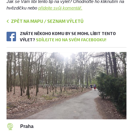
Jak se Vám líbí tento tip na výlet? Ohodnoťte ho kliknutím na
hvězdičku nebo
přidejte svůj komentář.
ZPĚT NA MAPU / SEZNAM VÝLETŮ
ZNÁTE NĚKOHO KOMU BY SE MOHL LÍBIT TENTO
VÝLET?
SDÍLEJTE HO NA SVÉM FACEBOOKU!
Praha