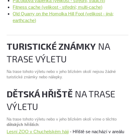
Pacoldova vapenka (velikost - střední; tradiční)
Fitness cache (velikost - střední; multi-cache)
Old Quarry on the Homolka Hill Foot (velikost - jiná;
earthcache)
TURISTICKÉ ZNÁMKY
NA
TRASE VÝLETU
Na trase tohoto výletu nebo v jeho blízkém okolí nejsou žádné
turistické známky nebo nálepky.
DĚTSKÁ HŘIŠTĚ
NA TRASE
VÝLETU
Na trase tohoto výletu nebo v jeho blízkém okolí víme o těchto
dětských hřištích
:
Lesní ZOO v Chuchelském háji
- Hřiště se nachází v areálu