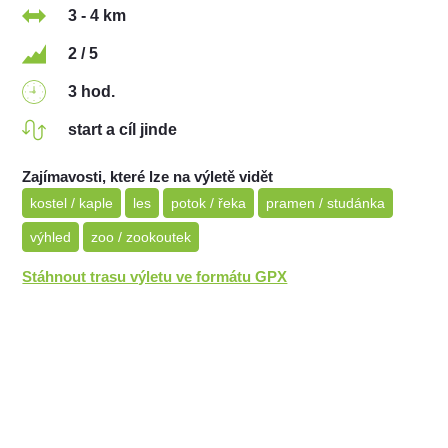
3 - 4 km
2 / 5
3 hod.
start a cíl jinde
Zajímavosti, které lze na výletě vidět
kostel / kaple
les
potok / řeka
pramen / studánka
výhled
zoo / zookoutek
Stáhnout trasu výletu ve formátu GPX