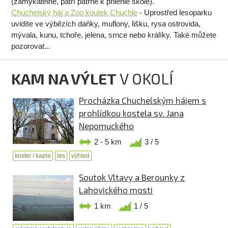
(zamykatelné, patří patrně k přilehlé škole).
Chuchelský háj a Zoo koutek Chuchle
- Uprostřed lesoparku
uvidíte ve výbězích daňky, muflony, lišku, rysa ostrovida,
mývala, kunu, tchoře, jelena, srnce nebo králíky. Také můžete
pozorovat...
KAM NA VÝLET
V OKOLÍ
Procházka Chuchelským hájem s
prohlídkou kostela sv. Jana
Nepomuckého
2 - 5 km
3 / 5
kostel / kaple
les
výhled
Soutok Vltavy a Berounky z
Lahovického mosti
1 km
1 / 5