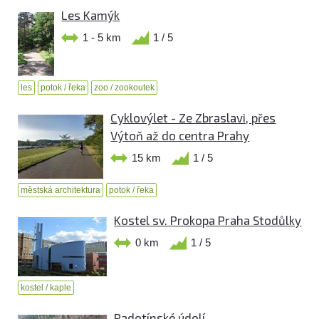
Les Kamýk
1 - 5 km
1 / 5
les
potok / řeka
zoo / zookoutek
Cyklovýlet - Ze Zbraslavi, přes
Výtoň až do centra Prahy
15 km
1 / 5
městská architektura
potok / řeka
Kostel sv. Prokopa Praha Stodůlky
0 km
1 / 5
kostel / kaple
Radotínské údolí