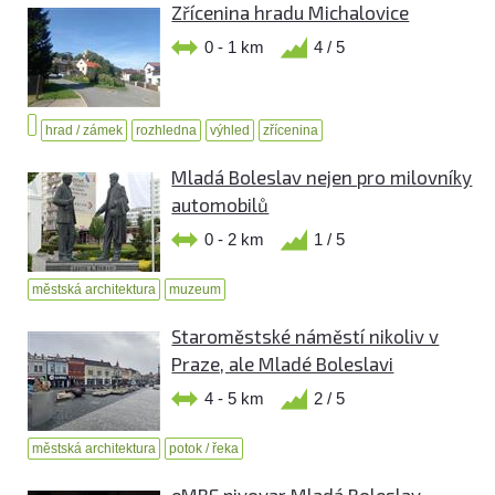
Zřícenina hradu Michalovice
0 - 1 km
4 / 5
hrad / zámek
rozhledna
výhled
zřícenina
Mladá Boleslav nejen pro milovníky
automobilů
0 - 2 km
1 / 5
městská architektura
muzeum
Staroměstské náměstí nikoliv v
Praze, ale Mladé Boleslavi
4 - 5 km
2 / 5
městská architektura
potok / řeka