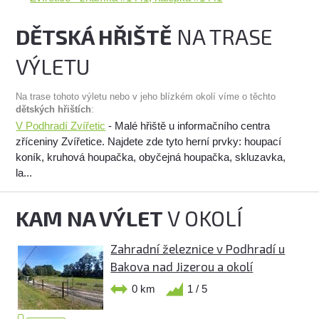
DĚTSKÁ HŘIŠTĚ
NA TRASE
VÝLETU
Na trase tohoto výletu nebo v jeho blízkém okolí víme o těchto
dětských hřištích
:
V Podhradí Zvířetic
- Malé hřiště u informačního centra
zříceniny Zvířetice. Najdete zde tyto herní prvky: houpací
koník, kruhová houpačka, obyčejná houpačka, skluzavka,
la...
KAM NA VÝLET
V OKOLÍ
Zahradní železnice v Podhradí u
Bakova nad Jizerou a okolí
0 km
1 / 5