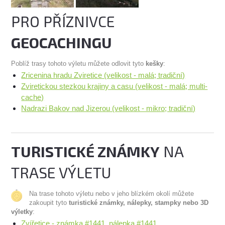
PRO PŘÍZNIVCE
GEOCACHINGU
Poblíž trasy tohoto výletu můžete odlovit tyto
kešky
:
Zricenina hradu Zviretice (velikost - malá; tradiční)
Zviretickou stezkou krajiny a casu (velikost - malá; multi-
cache)
Nadrazi Bakov nad Jizerou (velikost - mikro; tradiční)
TURISTICKÉ ZNÁMKY
NA
TRASE VÝLETU
Na trase tohoto výletu nebo v jeho blízkém okolí můžete
zakoupit tyto
turistické známky, nálepky, stampky nebo 3D
výletky
:
Zvířetice - známka #1441, nálepka #1441