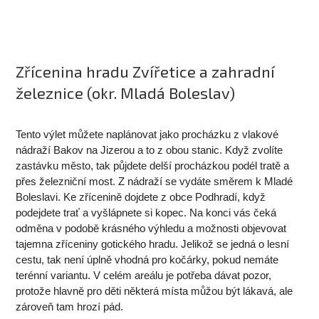
Zřícenina hradu Zvířetice a zahradní
železnice (okr. Mladá Boleslav)
Tento výlet můžete naplánovat jako procházku z vlakové
nádraží Bakov na Jizerou a to z obou stanic. Když zvolíte
zastávku město, tak půjdete delší procházkou podél tratě a
přes železniční most. Z nádraží se vydáte směrem k Mladé
Boleslavi. Ke zřícenině dojdete z obce Podhradí, když
podejdete trať a vyšlápnete si kopec. Na konci vás čeká
odměna v podobě krásného výhledu a možnosti objevovat
tajemna zříceniny gotického hradu. Jelikož se jedná o lesní
cestu, tak není úplně vhodná pro kočárky, pokud nemáte
terénní variantu. V celém areálu je potřeba dávat pozor,
protože hlavně pro děti některá místa můžou být lákavá, ale
zároveň tam hrozí pád.