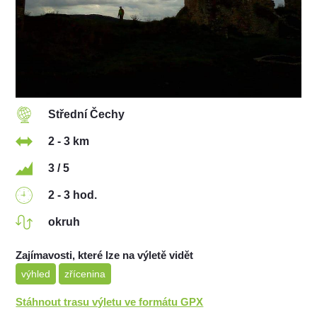
Střední Čechy
2 - 3 km
3 / 5
2 - 3 hod.
okruh
Zajímavosti, které lze na výletě vidět
výhled
zřícenina
Stáhnout trasu výletu ve formátu GPX