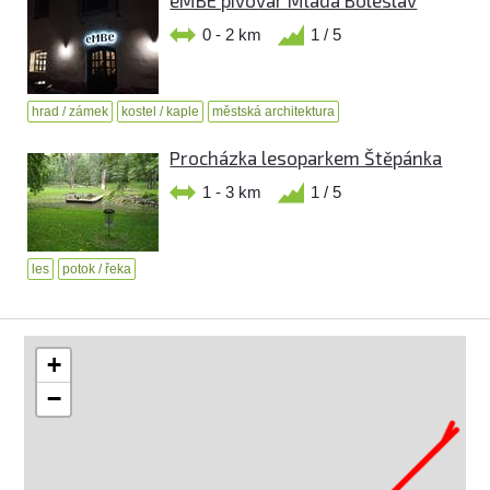
eMBE pivovar Mladá Boleslav
0 - 2 km
1 / 5
hrad / zámek
kostel / kaple
městská architektura
Procházka lesoparkem Štěpánka
1 - 3 km
1 / 5
les
potok / řeka
+
−