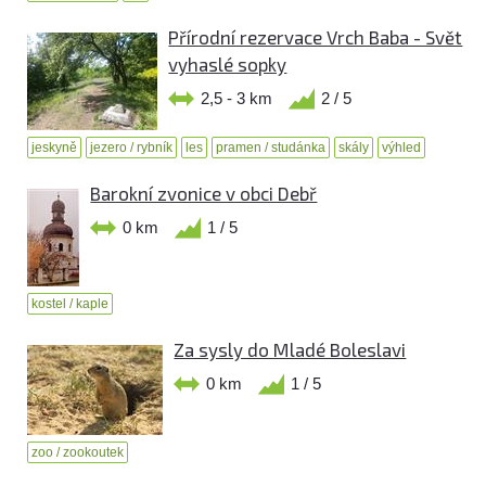
Přírodní rezervace Vrch Baba - Svět
vyhaslé sopky
2,5 - 3 km
2 / 5
jeskyně
jezero / rybník
les
pramen / studánka
skály
výhled
Barokní zvonice v obci Debř
0 km
1 / 5
kostel / kaple
Za sysly do Mladé Boleslavi
0 km
1 / 5
zoo / zookoutek