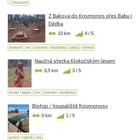
muzeum
Z Bakova do Kosmonos přes Babu i
Dědka
10 km
4 / 5
jeskyně
les
pramen / studánka
skály
výhled
Naučná stezka Klokočským lesem
3,5 km
3 / 5
kostel / kaple
les
pramen / studánka
Biotop / koupaliště Kosmonosy
0 km
1 / 5
jezero / rybník
les