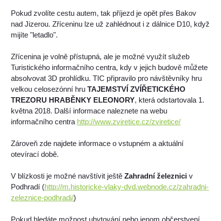
Pokud zvolíte cestu autem, tak příjezd je opět přes Bakov
nad Jizerou. Zříceninu lze už zahlédnout i z dálnice D10, když
mijíte "letadlo".
Zřícenina je volně přístupná, ale je možné využít služeb
Turistického informačního centra, kdy v jejich budově můžete
absolvovat 3D prohlídku. TIC připravilo pro návštěvníky hru
velkou celosezónní hru
TAJEMSTVÍ ZVÍŘETICKÉHO
TREZORU HRABĚNKY ELEONORY
, která odstartovala 1.
května 2018. Další informace naleznete na webu
informačního centra
http://www.zviretice.cz/zviretice/
Zároveň zde najdete informace o vstupném a aktuální
otevírací době.
V blízkosti je možné navštívit ještě
Zahradní železnici
v
Podhradí (
http://m.historicke-vlaky-dvd.webnode.cz/zahradni-
zeleznice-podhradi/
)
Pokud hledáte možnost ubytování nebo jenom občerstvení,