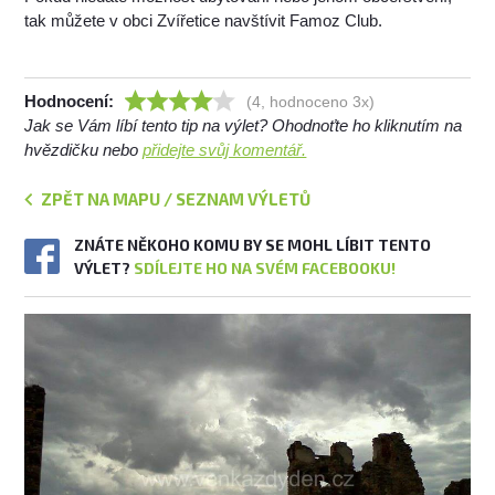
tak můžete v obci Zvířetice navštívit Famoz Club.
Hodnocení:
(4, hodnoceno 3x)
Jak se Vám líbí tento tip na výlet? Ohodnoťte ho kliknutím na
hvězdičku nebo
přidejte svůj komentář.
ZPĚT NA MAPU / SEZNAM VÝLETŮ
ZNÁTE NĚKOHO KOMU BY SE MOHL LÍBIT TENTO
VÝLET?
SDÍLEJTE HO NA SVÉM FACEBOOKU!