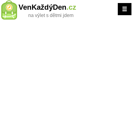
VenKaždýDen
.cz
na výlet s dětmi jdem