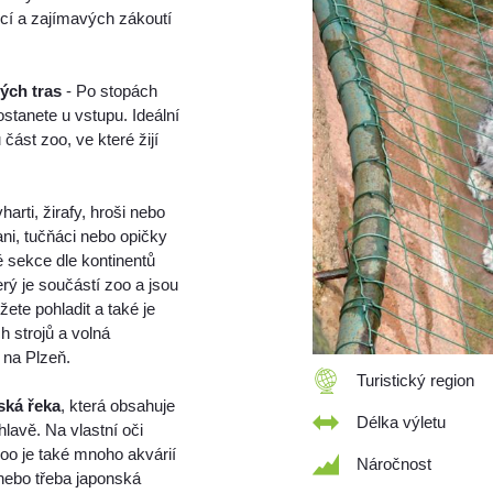
akcí a zajímavých zákoutí
vých tras
- Po stopách
stanete u vstupu. Ideální
 část zoo, ve které žijí
harti, žirafy, hroši nebo
ani, tučňáci nebo opičky
é sekce dle kontinentů
erý je součástí zoo a jsou
te pohladit a také je
 strojů a volná
 na Plzeň.
Turistický region
ská řeka
, která obsahuje
Délka výletu
hlavě. Na vlastní oči
zoo je také mnoho akvárií
Náročnost
a nebo třeba japonská