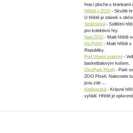
hrací plocha s brankami
Hřiště v ZOO
- Skvělé hr
U hřiště je stánek s obč
Strážnická
- Sídlištní hř
pro kolektivní hry.
Nad ZOO
- Malé hřiště s
Na Poříčí
- Malé hřiště 
Republiky.
Pod Všemi svatými
- Vel
basketbalovým košem.
DinoPark Plzeň
- Park se
ZOO Plzeň. Naleznete tu
jsou zde ...
Kotíkovská
- Krásné hřiš
vyřádí. Hřiště je oplocené