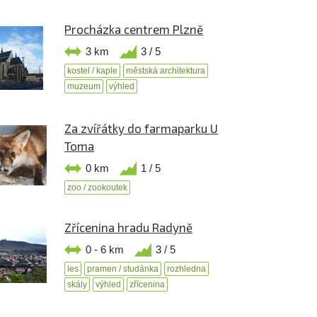
Procházka centrem Plzně
3 km
3 / 5
kostel / kaple
městská architektura
muzeum
výhled
Za zvířátky do farmaparku U
Toma
0 km
1 / 5
zoo / zookoutek
Zřícenina hradu Radyně
0 - 6 km
3 / 5
les
pramen / studánka
rozhledna
skály
výhled
zřícenina