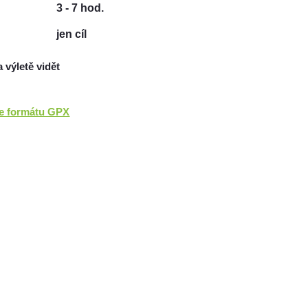
3 - 7 hod.
jen cíl
a výletě vidět
ve formátu GPX