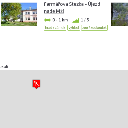
Farmářova Stezka - Újezd
nade Mží
0 - 1 km
1 / 5
hrad / zámek
výhled
zoo / zookoutek
okolí