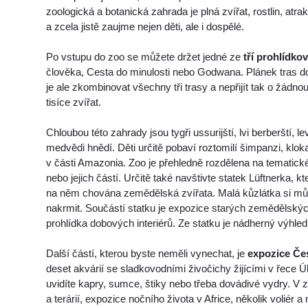
zoologická a botanická zahrada je plná zvířat, rostlin, atr
a zcela jistě zaujme nejen děti, ale i dospělé.
Po vstupu do zoo se můžete držet jedné ze
tří prohlídko
člověka, Cesta do minulosti nebo Godwana. Plánek tras do
je ale zkombinovat všechny tři trasy a nepřijít tak o žádnou
tisíce zvířat.
Chloubou této zahrady jsou tygři ussurijští, lvi berberští, lev
medvědi hnědí. Děti určitě pobaví roztomilí šimpanzi, klok
v části Amazonia. Zoo je přehledně rozdělena na tematick
nebo jejich částí. Určitě také navštivte statek Lüftnerka, kt
na něm chována zemědělská zvířata. Malá kůzlátka si může
nakrmit. Součástí statku je expozice starých zemědělských
prohlídka dobových interiérů. Ze statku je nádherný výhled
Další částí, kterou byste neměli vynechat, je
expozice Če
deset akvárií se sladkovodními živočichy žijícími v řece Ú
uvidíte kapry, sumce, štiky nebo třeba dovádivé vydry. V 
a terárií, expozice nočního života v Africe, několik voliér 