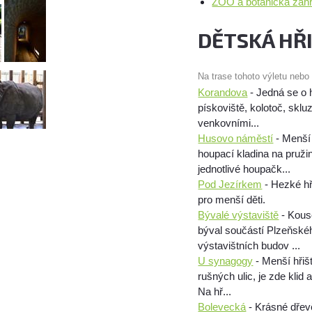
ZOO a botanická zahr
DĚTSKÁ HŘ
Na trase tohoto výletu nebo
Korandova
- Jedná se o 
pískoviště, kolotoč, skl
venkovními...
Husovo náměstí
- Menší 
houpací kladina na pruži
jednotlivé houpačk...
Pod Jezírkem
- Hezké hř
pro menší děti.
Bývalé výstaviště
- Kous
býval součástí Plzeňské
výstavištních budov ...
U synagogy
- Menší hřiš
rušných ulic, je zde kli
Na hř...
Bolevecká
- Krásné dřev