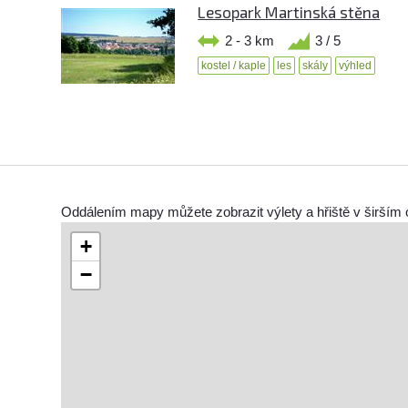
Lesopark Martinská stěna
2 - 3 km
3 / 5
kostel / kaple
les
skály
výhled
Oddálením mapy můžete zobrazit výlety a hřiště v širším 
+
−