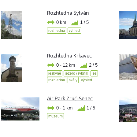
Rozhledna Sylván
0 km
1 / 5
rozhledna
výhled
Rozhledna Krkavec
0 - 12 km
2 / 5
jeskyně
jezero / rybník
les
rozhledna
skály
výhled
Air Park Zruč-Senec
0 - 1 km
1 / 5
muzeum