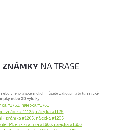
É ZNÁMKY
NA TRASE
u nebo v jeho blízkém okolí můžete zakoupit tyto
turistické
ampky nebo 3D výletky
:
mka #1761, nálepka #1761
en - známka #1125, nálepka #1125
ni - známka #1205, nálepka #1205
nter Plzeň - známka #1666, nálepka #1666