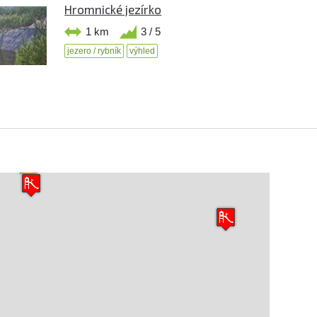
Hromnické jezírko
1 km
3 / 5
jezero / rybník
výhled