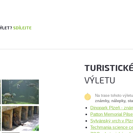
VÝLET?
SDÍLEJTE
TURISTICK
VÝLETU
Na trase tohoto výlet
známky, nálepky, st
Dinopark Plzeň - zná
Patton Memorial Pils
Sylvánský vrch v Plz
Techmania science ce