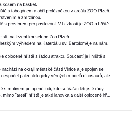
 a košem na basket.
iště s tobogánem a obří prolézačkou v areálu ZOO Plzeň.
erstvením a zmrzlinou.
iště s prostorem pro posilování. V blízkosti je ZOO a hřiště
e sítí na lezení kousek od Zoo Plzeň.
s hezkým výhledem na Katerdálu sv. Bartoloměje na nám.
ké oplocené hřiště s řadou atrakcí. Součástí je i hřiště s
 nachází na okraji městské části Vinice a je spojen se
 nespočet paleontologicky věrných modelů dinosaurů, ale
tě s motivem potopené lodi, kde se Vaše děti jistě rády
, mimo "areál" hřiště je také lanovka a další oplocené hř...