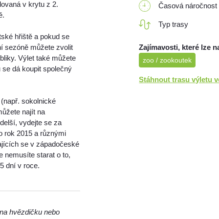
ovaná v krytu z 2.
Časová náročnost
ě.
Typ trasy
tské hřiště a pokud se
Zajímavosti, které lze n
tní sezóně můžete zvolit
liky. Výlet také můžete
zoo / zookoutek
 se dá koupit společný
Stáhnout trasu výletu 
(např. sokolnické
můžete najít na
delší, vydejte se za
o rok 2015 a různými
najících se v západočeské
e nemusíte starat o to,
5 dní v roce.
m na hvězdičku nebo