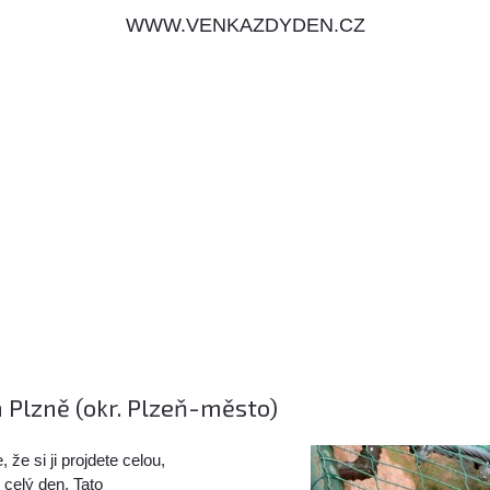
WWW.VENKAZDYDEN.CZ
 Plzně (okr. Plzeň-město)
že si ji projdete celou,
 celý den. Tato