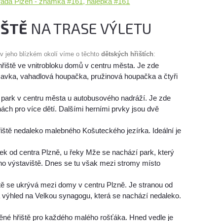
ada Plzeň - známka #161, nálepka #161
IŠTĚ
NA TRASE VÝLETU
 v jeho blízkém okolí víme o těchto
dětských hřištích
:
hřiště ve vnitrobloku domů v centru města. Je zde
uzavka, vahadlová houpačka, pružinová houpačka a čtyři
park v centru města u autobusového nadráží. Je zde
nách pro více dětí. Dalšími herními prvky jsou dvě
iště nedaleko malebného Košuteckého jezírka. Ideální je
ek od centra Plzně, u řeky Mže se nachází park, který
ho výstaviště. Dnes se tu však mezi stromy místo
tě se ukrývá mezi domy v centru Plzně. Je stranou od
d a výhled na Velkou synagogu, která se nachází nedaleko.
ěné hřiště pro každého malého rošťáka. Hned vedle je