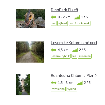
DinoPark Plzeň
0 - 2 km
1 / 5
les
výhled
zoo / zookoutek
Lesem ke Kolomazné peci
4,5 km
2 / 5
jezero / rybník
les
zřícenina
Rozhledna Chlum u Plzně
1,5 - 3 km
2 / 5
rozhledna
výhled