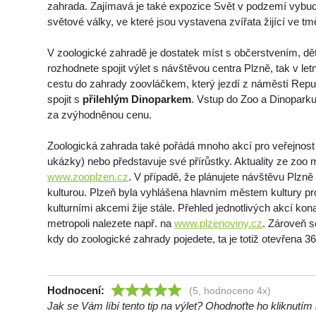
zahrada. Zajímavá je také expozice Svět v podzemí vybud
světové války, ve které jsou vystavena zvířata žijící ve tm
V zoologické zahradě je dostatek míst s občerstvením, dě
rozhodnete spojit výlet s návštěvou centra Plzně, tak v le
cestu do zahrady zoovláčkem, který jezdí z náměstí Repub
spojit s
přilehlým Dinoparkem
. Vstup do Zoo a Dinoparku
za zvýhodněnou cenu.
Zoologická zahrada také pořádá mnoho akcí pro veřejnost 
ukázky) nebo představuje své přírůstky. Aktuality ze zoo 
www.zooplzen.cz
. V případě, že plánujete návštěvu Plzně 
kulturou. Plzeň byla vyhlášena hlavním městem kultury pr
kulturními akcemi žije stále. Přehled jednotlivých akcí ko
metropoli nalezete např. na
www.plzenoviny.cz
. Zároveň s
kdy do zoologické zahrady pojedete, ta je totiž otevřena 36
Hodnocení:
(5, hodnoceno 4x)
Jak se Vám líbí tento tip na výlet? Ohodnoťte ho kliknutí