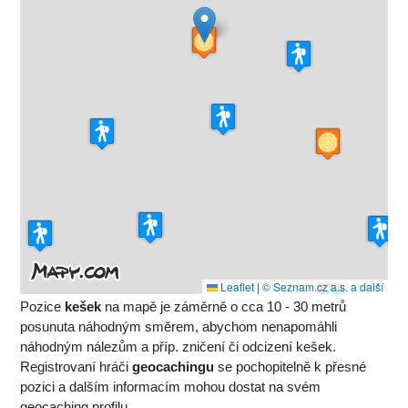
Leaflet
|
© Seznam.cz a.s. a další
Pozice
kešek
na mapě je záměrně o cca 10 - 30 metrů
posunuta náhodným směrem, abychom nenapomáhli
náhodným nálezům a příp. zničení či odcizení kešek.
Registrovaní hráči
geocachingu
se pochopitelně k přesné
pozici a dalším informacím mohou dostat na svém
geocaching profilu.