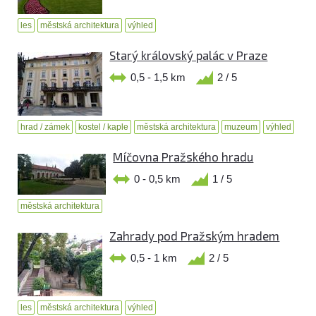
les
městská architektura
výhled
Starý královský palác v Praze
0,5 - 1,5 km
2 / 5
hrad / zámek
kostel / kaple
městská architektura
muzeum
výhled
Míčovna Pražského hradu
0 - 0,5 km
1 / 5
městská architektura
Zahrady pod Pražským hradem
0,5 - 1 km
2 / 5
les
městská architektura
výhled