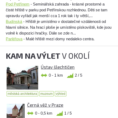
Pod Petřínem
- Seminářská zahrada - krásné prostorné a
čisté hřiště v parku pod Petřínskou rozhlednou. Děti se tam
opravdu vyřádí jak menší cca 1 rok tak i ty větší,...
Budínská
- Hřiště je umístěno v dostatečné vzdálenosti od
hlavní silnice. Na hrací ploše je umístěno pískoviště, kde jsou
volně k dispozici hračky. Dále se zde n...
Parléřova
- Malé hřiště mezi domy nedaleko centra.
KAM NA VÝLET
V OKOLÍ
Ústav šlechtičen
0 - 1 km
2 / 5
městská architektura
muzeum
výhled
Černá věž v Praze
0 - 0,5 km
1 / 5