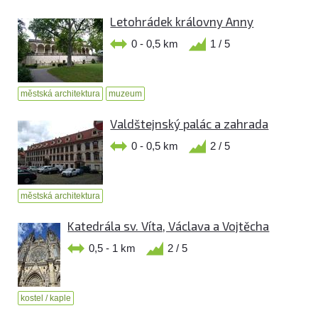
Letohrádek královny Anny
0 - 0,5 km
1 / 5
městská architektura
muzeum
Valdštejnský palác a zahrada
0 - 0,5 km
2 / 5
městská architektura
Katedrála sv. Víta, Václava a Vojtěcha
0,5 - 1 km
2 / 5
kostel / kaple