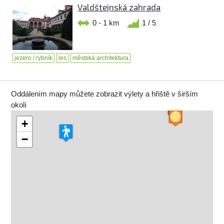
Valdštejnská zahrada
0 - 1 km
1 / 5
jezero / rybník
les
městská architektura
Oddálením mapy můžete zobrazit výlety a hřiště v širším
okolí
+
−