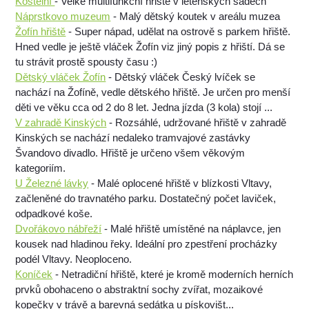
Kostelní
- Velké multifunkční hřiště v letenských sadech
Náprstkovo muzeum
- Malý dětský koutek v areálu muzea
Žofín hřiště
- Super nápad, udělat na ostrově s parkem hřiště.
Hned vedle je ještě vláček Žofín viz jiný popis z hřiští. Dá se
tu strávit prostě spousty času :)
Dětský vláček Žofín
- Dětský vláček Český lvíček se
nachází na Žofíně, vedle dětského hřiště. Je určen pro menší
děti ve věku cca od 2 do 8 let. Jedna jízda (3 kola) stojí ...
V zahradě Kinských
- Rozsáhlé, udržované hřiště v zahradě
Kinských se nachází nedaleko tramvajové zastávky
Švandovo divadlo. Hřiště je určeno všem věkovým
kategoriím.
U Železné lávky
- Malé oplocené hřiště v blízkosti Vltavy,
začleněné do travnatého parku. Dostatečný počet laviček,
odpadkové koše.
Dvořákovo nábřeží
- Malé hřiště umístěné na náplavce, jen
kousek nad hladinou řeky. Ideální pro zpestření procházky
podél Vltavy. Neoploceno.
Koníček
- Netradiční hřiště, které je kromě moderních herních
prvků obohaceno o abstraktní sochy zvířat, mozaikové
kopečky v trávě a barevná sedátka u pískovišt...