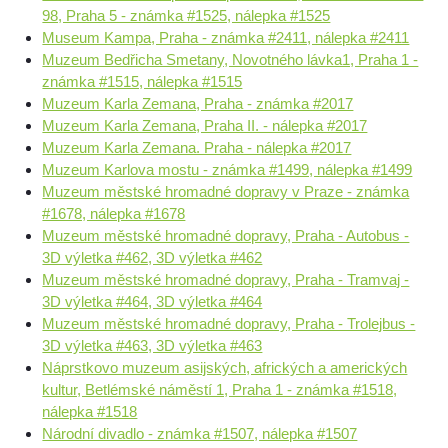
98, Praha 5 - známka #1525, nálepka #1525
Museum Kampa, Praha - známka #2411, nálepka #2411
Muzeum Bedřicha Smetany, Novotného lávka1, Praha 1 -
známka #1515, nálepka #1515
Muzeum Karla Zemana, Praha - známka #2017
Muzeum Karla Zemana, Praha II. - nálepka #2017
Muzeum Karla Zemana. Praha - nálepka #2017
Muzeum Karlova mostu - známka #1499, nálepka #1499
Muzeum městské hromadné dopravy v Praze - známka
#1678, nálepka #1678
Muzeum městské hromadné dopravy, Praha - Autobus -
3D výletka #462, 3D výletka #462
Muzeum městské hromadné dopravy, Praha - Tramvaj -
3D výletka #464, 3D výletka #464
Muzeum městské hromadné dopravy, Praha - Trolejbus -
3D výletka #463, 3D výletka #463
Náprstkovo muzeum asijských, afrických a amerických
kultur, Betlémské náměstí 1, Praha 1 - známka #1518,
nálepka #1518
Národní divadlo - známka #1507, nálepka #1507