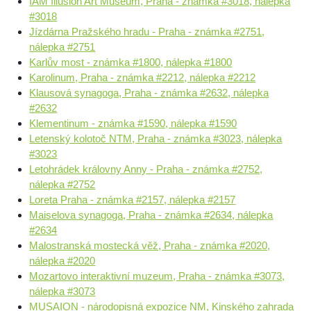
IAM Illusion Art Museum, Praha - známka #3018, nálepka
#3018
Jízdárna Pražského hradu - Praha - známka #2751,
nálepka #2751
Karlův most - známka #1800, nálepka #1800
Karolinum, Praha - známka #2212, nálepka #2212
Klausová synagoga, Praha - známka #2632, nálepka
#2632
Klementinum - známka #1590, nálepka #1590
Letenský kolotoč NTM, Praha - známka #3023, nálepka
#3023
Letohrádek královny Anny - Praha - známka #2752,
nálepka #2752
Loreta Praha - známka #2157, nálepka #2157
Maiselova synagoga, Praha - známka #2634, nálepka
#2634
Malostranská mostecká věž, Praha - známka #2020,
nálepka #2020
Mozartovo interaktivní muzeum, Praha - známka #3073,
nálepka #3073
MUSAION - národopisná expozice NM, Kinského zahrada