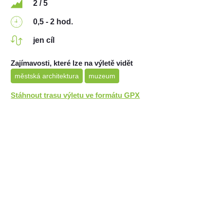
2 / 5
0,5 - 2 hod.
jen cíl
Zajímavosti, které lze na výletě vidět
městská architektura
muzeum
Stáhnout trasu výletu ve formátu GPX