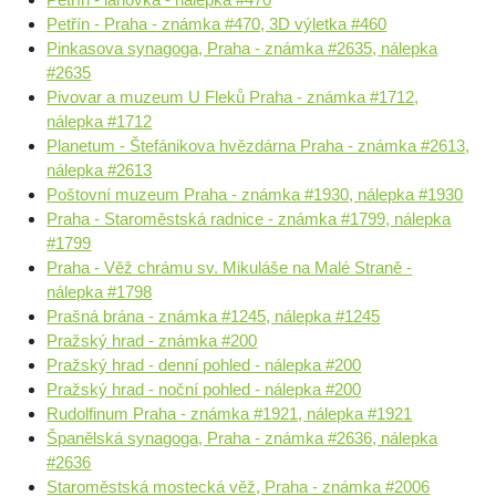
Petřín - Praha - známka #470, 3D výletka #460
Pinkasova synagoga, Praha - známka #2635, nálepka
#2635
Pivovar a muzeum U Fleků Praha - známka #1712,
nálepka #1712
Planetum - Štefánikova hvězdárna Praha - známka #2613,
nálepka #2613
Poštovní muzeum Praha - známka #1930, nálepka #1930
Praha - Staroměstská radnice - známka #1799, nálepka
#1799
Praha - Věž chrámu sv. Mikuláše na Malé Straně -
nálepka #1798
Prašná brána - známka #1245, nálepka #1245
Pražský hrad - známka #200
Pražský hrad - denní pohled - nálepka #200
Pražský hrad - noční pohled - nálepka #200
Rudolfinum Praha - známka #1921, nálepka #1921
Španělská synagoga, Praha - známka #2636, nálepka
#2636
Staroměstská mostecká věž, Praha - známka #2006