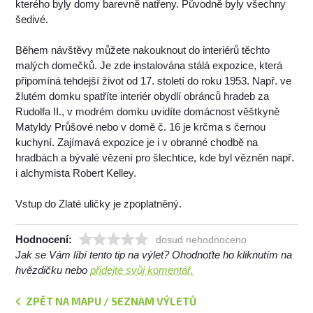
kterého byly domy barevně natřeny. Původně byly všechny
šedivé.
Během návštěvy můžete nakouknout do interiérů těchto
malých domečků. Je zde instalována stálá expozice, která
připomíná tehdejší život od 17. století do roku 1953. Např. ve
žlutém domku spatříte interiér obydlí obránců hradeb za
Rudolfa II., v modrém domku uvidíte domácnost věštkyně
Matyldy Průšové nebo v domě č. 16 je krčma s černou
kuchyní. Zajímavá expozice je i v obranné chodbě na
hradbách a bývalé vězení pro šlechtice, kde byl vězněn např.
i alchymista Robert Kelley.
Vstup do Zlaté uličky je zpoplatněný.
Hodnocení:
dosud nehodnoceno
Jak se Vám líbí tento tip na výlet? Ohodnoťte ho kliknutím na
hvězdičku nebo
přidejte svůj komentář.
ZPĚT NA MAPU / SEZNAM VÝLETŮ