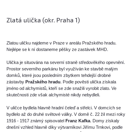
Zlatá ulička (okr. Praha 1)
Zlatou uličku najdeme v Praze v areálu Pražského hradu.
Nejlépe se k ní dostaneme pěšky ze zastávek MHD.
Ulička je situována na severní straně středověkého opevnění.
Prostor severního parkánu byl využíván ke stavbě malým
domků, které jsou posledním zbytkem tehdejší drobné
zástavby
Pražského hradu
. Podle pověsti ulička získala
jméno od alchymistů, kteří se zde snažili vyrobit zlato. Ve
skutečnosti zde však alchymisté nikdy nebydleli.
V uličce bydlela hlavně hradní čeleď a střelci. V domcích se
bydlelo až do druhé světové války. V domě č. 22 žil mezi roky
1916 - 1917 známý spisovatel
Franz Kafka
. Domy získaly
dnešní vzhled hlavně díky výtvarníkovi Jiřímu Trnkovi, podle