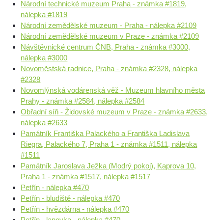
Národní technické muzeum Praha - známka #1819,
nálepka #1819
Národní zemědělské muzeum - Praha - nálepka #2109
Národní zemědělské muzeum v Praze - známka #2109
Návštěvnické centrum ČNB, Praha - známka #3000,
nálepka #3000
Novoměstská radnice, Praha - známka #2328, nálepka
#2328
Novomlýnská vodárenská věž - Muzeum hlavního města
Prahy - známka #2584, nálepka #2584
Obřadní síň - Židovské muzeum v Praze - známka #2633,
nálepka #2633
Památník Františka Palackého a Františka Ladislava
Riegra, Palackého 7, Praha 1 - známka #1511, nálepka
#1511
Památník Jaroslava Ježka (Modrý pokoj), Kaprova 10,
Praha 1 - známka #1517, nálepka #1517
Petřín - nálepka #470
Petřín - bludiště - nálepka #470
Petřín - hvězdárna - nálepka #470
Petřín - lanovka - nálepka #470