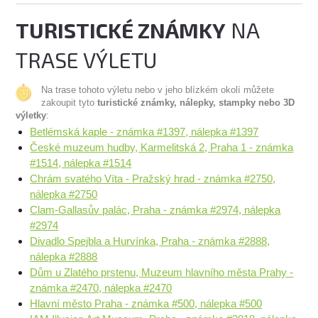
TURISTICKÉ ZNÁMKY
NA
TRASE VÝLETU
Na trase tohoto výletu nebo v jeho blízkém okolí můžete
zakoupit tyto
turistické známky, nálepky, stampky nebo 3D
výletky
:
Betlémská kaple - známka #1397, nálepka #1397
České muzeum hudby, Karmelitská 2, Praha 1 - známka
#1514, nálepka #1514
Chrám svatého Víta - Pražský hrad - známka #2750,
nálepka #2750
Clam-Gallasův palác, Praha - známka #2974, nálepka
#2974
Divadlo Spejbla a Hurvínka, Praha - známka #2888,
nálepka #2888
Dům u Zlatého prstenu, Muzeum hlavního města Prahy -
známka #2470, nálepka #2470
Hlavní město Praha - známka #500, nálepka #500