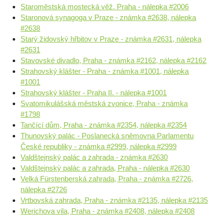
Staroměstská mostecká věž. Praha - nálepka #2006
Staronová synagoga v Praze - známka #2638, nálepka
#2638
Starý židovský hřbitov v Praze - známka #2631, nálepka
#2631
Stavovské divadlo, Praha - známka #2162, nálepka #2162
Strahovský klášter - Praha - známka #1001, nálepka
#1001
Strahovský klášter - Praha II. - nálepka #1001
Svatomikulášská městská zvonice, Praha - známka
#1798
Tančící dům, Praha - známka #2354, nálepka #2354
Thunovský palác - Poslanecká sněmovna Parlamentu
České republiky - známka #2999, nálepka #2999
Valdštejnský palác a zahrada - známka #2630
Valdštejnský palác a zahrada, Praha - nálepka #2630
Velká Fürstenberská zahrada, Praha - známka #2726,
nálepka #2726
Vrtbovská zahrada, Praha - známka #2135, nálepka #2135
Werichova vila, Praha - známka #2408, nálepka #2408