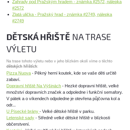
Zahrady pod Pražským hradem - známka #2572, nálepka
#2572
Zlatá ulička - Pražský hrad - známka #2749, nálepka
#2749
DĚTSKÁ HŘIŠTĚ
NA TRASE
VÝLETU
Na trase tohoto výletu nebo v jeho blízkém okolí víme o těchto
dětských hřištích
:
Pizza Nuova
- Pěkný herní koutek, kde se vaše děti určitě
zabaví.
Dopravní hřiště Na Výšinách
- Hezké dopravni hřiště, velké
množství dopravních značek a odpoledne i funkční semafory.
V pátek a o víkendech odpoledne je otevřena půjčovna kol a
odr...
U Písecké brány
- Velké dětské hřiště v parku.
Letenské sady
- Středně velké dětské hřiště v blízkosti
občerstvení.