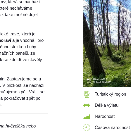
kov
, která se nachází
 které necháváme
ak také možné dojet
ké trase, která je
oraví
a je vhodná i pro
aučnou stezkou Luhy
mačních panelů, ze
k se zde dříve stavěly
min. Zastavujeme se u
V blízkosti se nachází
račujeme zpět. Vrátit se
Turistický region
 a pokračovat zpět po
.
Délka výletu
Náročnost
m na hvězdičku nebo
Časová náročnost