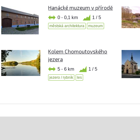
Hanácké muzeum v přírodě
0 - 0,1 km
1 / 5
městská architektura
muzeum
Kolem Chomoutovského
jezera
5 - 6 km
1 / 5
jezero / rybník
les