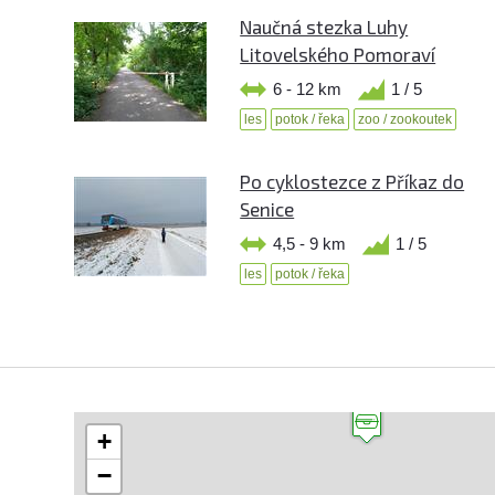
Naučná stezka Luhy
Litovelského Pomoraví
6 - 12 km
1 / 5
les
potok / řeka
zoo / zookoutek
Po cyklostezce z Příkaz do
Senice
4,5 - 9 km
1 / 5
les
potok / řeka
+
−