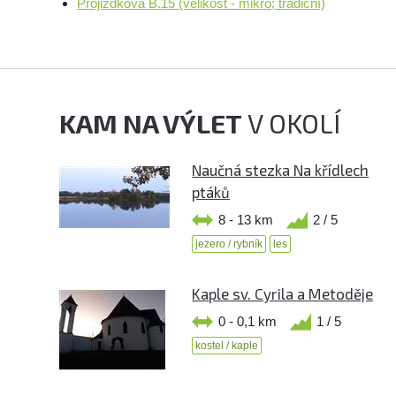
Projizdkova B.15 (velikost - mikro; tradiční)
KAM NA VÝLET
V OKOLÍ
Naučná stezka Na křídlech
ptáků
8 - 13 km
2 / 5
jezero / rybník
les
Kaple sv. Cyrila a Metoděje
0 - 0,1 km
1 / 5
kostel / kaple