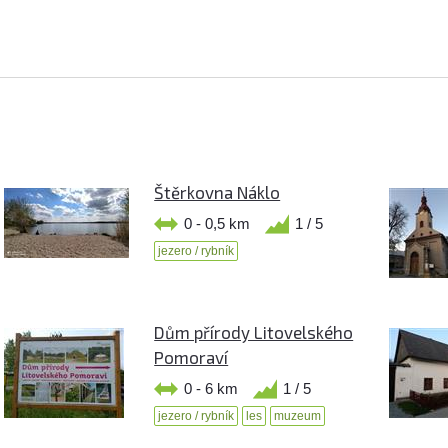
Štěrkovna Náklo
0 - 0,5 km
1 / 5
jezero / rybník
Dům přírody Litovelského
Pomoraví
0 - 6 km
1 / 5
jezero / rybník
les
muzeum