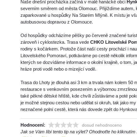
Naše dnešní procházka začíná v malé hanácké obci
Hyn
severním směrem od města Olomouc. Přijíždíme autem,
zaparkované u hospůdky Na Starém Mlýně. K místu je vš
autobusovou dopravou z Olomouce.
Od hospůdky odcházíme pěšky po červeně značené turistic
zároveň i cyklostezka. Trasa vede
CHKO Litovelské Pom
rodiny s kočárkem. Protože část naší cesty prochází i n
Litovelského Pomoraví, potkáváme po cestě několik infor
kterých se dozvídáme informace o okolní krajině, o tom, ja
hráze proti vodě nebo o mizející vodě.
Trasa do Lhoty je dlouhá asi 3 km a trvala nám kolem 50 
restaurace s venkovním posezením a výbornou zmrzlinou. 
také pěkné dětské hřiště, kde chvíli zůstáváme a poté pok
je možné stejnou cestou nebo udělat si okruh, tak jako my
neznačené polní cestě, která nás dovede zpět do Hynkova
Hodnocení:
dosud nehodnoceno
Jak se Vám líbí tento tip na výlet? Ohodnoťte ho kliknutí