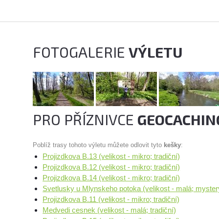
FOTOGALERIE
VÝLETU
PRO PŘÍZNIVCE
GEOCACHIN
Poblíž trasy tohoto výletu můžete odlovit tyto
kešky
:
Projizdkova B.13 (velikost - mikro; tradiční)
Projizdkova B.12 (velikost - mikro; tradiční)
Projizdkova B.14 (velikost - mikro; tradiční)
Svetlusky u Mlynskeho potoka (velikost - malá; myster
Projizdkova B.11 (velikost - mikro; tradiční)
Medvedi cesnek (velikost - malá; tradiční)