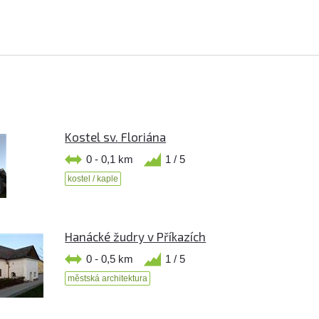
Kostel sv. Floriána
0 - 0,1 km
1 / 5
kostel / kaple
Hanácké žudry v Příkazích
0 - 0,5 km
1 / 5
městská architektura