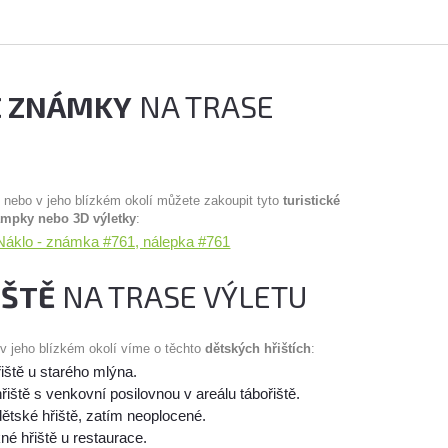
É ZNÁMKY
NA TRASE
u nebo v jeho blízkém okolí můžete zakoupit tyto
turistické
ampky nebo 3D výletky
:
Náklo - známka #761, nálepka #761
IŠTĚ
NA TRASE VÝLETU
 v jeho blízkém okolí víme o těchto
dětských hřištích
:
iště u starého mlýna.
iště s venkovní posilovnou v areálu tábořiště.
dětské hřiště, zatím neoplocené.
né hřiště u restaurace.