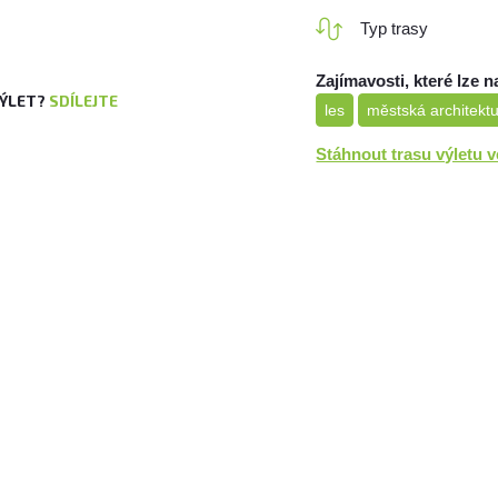
Typ trasy
Zajímavosti, které lze n
VÝLET?
SDÍLEJTE
les
městská architekt
Stáhnout trasu výletu 