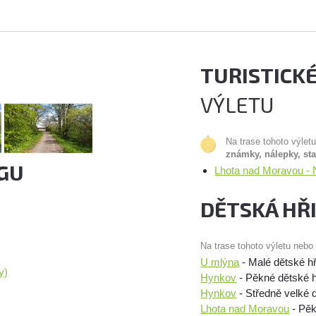
TURISTICK
VÝLETU
Na trase tohoto výlet
známky, nálepky, st
GU
Lhota nad Moravou - 
DĚTSKÁ HŘ
Na trase tohoto výletu nebo
U mlýna
- Malé dětské hř
y)
Hynkov
- Pěkné dětské hř
Hynkov
- Středně velké 
Lhota nad Moravou
- Pěk