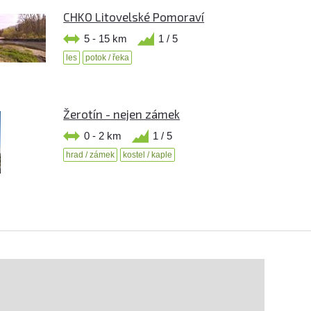
CHKO Litovelské Pomoraví
5 - 15 km
1 / 5
les
potok / řeka
Žerotín - nejen zámek
0 - 2 km
1 / 5
hrad / zámek
kostel / kaple