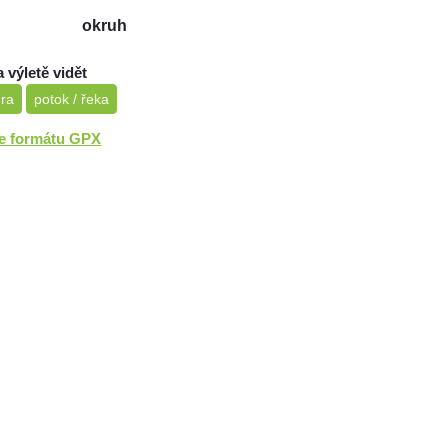
okruh
a výletě vidět
ura
potok / řeka
ve formátu GPX