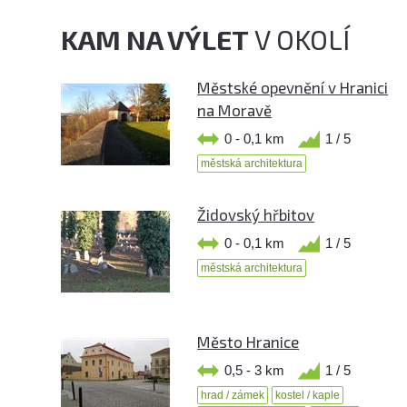
KAM NA VÝLET
V OKOLÍ
Městské opevnění v Hranici
na Moravě
0 - 0,1 km
1 / 5
městská architektura
Židovský hřbitov
0 - 0,1 km
1 / 5
městská architektura
Město Hranice
0,5 - 3 km
1 / 5
hrad / zámek
kostel / kaple