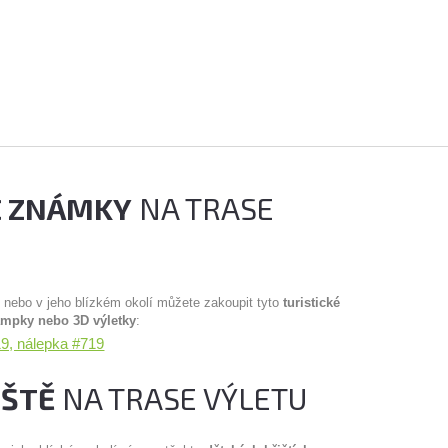
É ZNÁMKY
NA TRASE
u nebo v jeho blízkém okolí můžete zakoupit tyto
turistické
ampky nebo 3D výletky
:
9, nálepka #719
IŠTĚ
NA TRASE VÝLETU