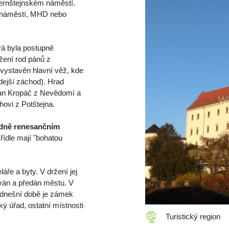
ernštejnském náměstí.
 náměstí, MHD nebo
erá byla postupně
žení rod pánů z
i vystavěn hlavní věž, kde
dejší záchod). Hrad
 Jan Kropáč z Nevědomí a
ovi z Potštejna.
dně renesančním
řídle mají "bohatou
áře a byty. V držení jej
ován a předán městu. V
V dnešní době je zámek
ý úřad, ostatní místnosti
Turistický region