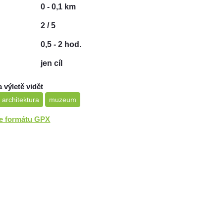
0 - 0,1 km
2 / 5
0,5 - 2 hod.
jen cíl
a výletě vidět
 architektura
muzeum
ve formátu GPX