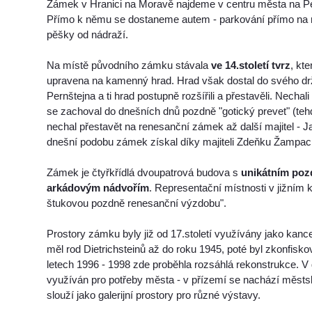
Zámek v Hranici na Moravě najdeme v centru města na P
Přímo k němu se dostaneme autem - parkování přímo na
pěšky od nádraží.
Na místě původního zámku stávala
ve 14.století tvrz
, kt
upravena na kamenný hrad. Hrad však dostal do svého dr
Pernštejna a ti hrad postupně rozšířili a přestavěli. Nechal
se zachoval do dnešních dnů pozdně "gotický prevet" (teh
nechal přestavět na renesanční zámek až další majitel -
dnešní podobu zámek získal díky majiteli Zdeňku Žampach
Zámek je čtyřkřídlá dvoupatrová budova s
unikátním poz
arkádovým nádvořím
. Representační místnosti v jižním k
štukovou pozdně renesanční výzdobu".
Prostory zámku byly již od 17.století využívány jako kancel
měl rod Dietrichsteinů až do roku 1945, poté byl zkonfisk
letech 1996 - 1998 zde proběhla rozsáhlá rekonstrukce. 
využíván pro potřeby města - v přízemí se nachází městsk
slouží jako galerijní prostory pro různé výstavy.