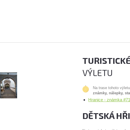
TURISTICK
VÝLETU
Na trase tohoto výlet
známky, nálepky, st
Hranice - známka #71
DĚTSKÁ HŘ