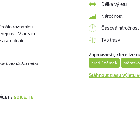
Délka výletu
Náročnost
Prošla rozsáhlou
Časová náročnost
eřejnost. V areálu
Typ trasy
 a amfiteátr.
Zajímavosti, které lze n
hrad / zámek
městská
m na hvězdičku nebo
Stáhnout trasu výletu 
VÝLET?
SDÍLEJTE