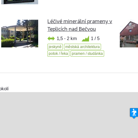
Léčivé minerální prameny v
Teplicích nad Bečvou
1,5 - 2 km
1 / 5
jeskyně
městská architektura
potok / řeka
pramen / studánka
okolí