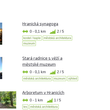
Hranická synagoga
0 - 0,1 km
2 / 5
kostel / kaple
městská architektura
muzeum
Stará radnice s věží a
městské muzeum
0 - 0,1 km
2 / 5
městská architektura
muzeum
výhled
Arboretum v Hranicích
0 - 1 km
1 / 5
les
městská architektura