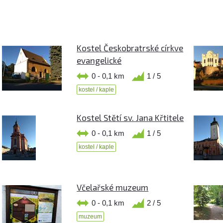
Kostel Českobratrské církve
evangelické
0 - 0,1 km
1 / 5
kostel / kaple
Kostel Stětí sv. Jana Křtitele
0 - 0,1 km
1 / 5
kostel / kaple
Včelařské muzeum
0 - 0,1 km
2 / 5
muzeum