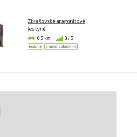
Zbrašovské aragonitové
jeskyně
0,5 km
3 / 5
jeskyně
pramen / studánka