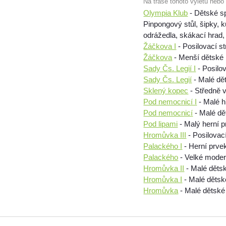
Na trase tohoto výletu nebo
Olympia Klub
- Dětské s
Pinpongový stůl, šipky, 
odrážedla, skákací hrad, t
Žáčkova I
- Posilovací st
Žáčkova
- Menší dětské h
Sady Čs. Legií I
- Posilov
Sady Čs. Legií
- Malé dět
Sklený kopec
- Středně v
Pod nemocnicí I
- Malé h
Pod nemocnicí
- Malé dě
Pod lipami
- Malý herní 
Hromůvka III
- Posilovac
Palackého I
- Herní prve
Palackého
- Velké modern
Hromůvka II
- Malé děts
Hromůvka I
- Malé dětsk
Hromůvka
- Malé dětské 