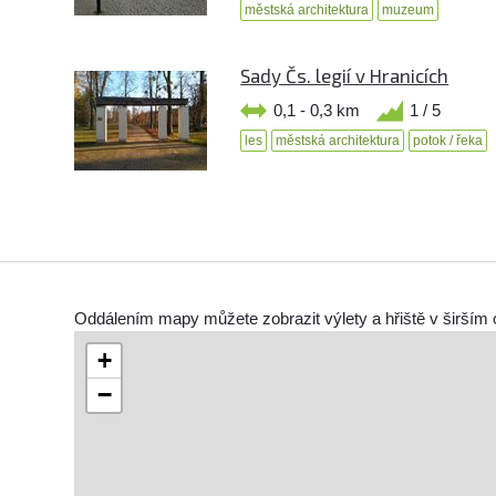
městská architektura
muzeum
Sady Čs. legií v Hranicích
0,1 - 0,3 km
1 / 5
les
městská architektura
potok / řeka
Oddálením mapy můžete zobrazit výlety a hřiště v širším 
+
−