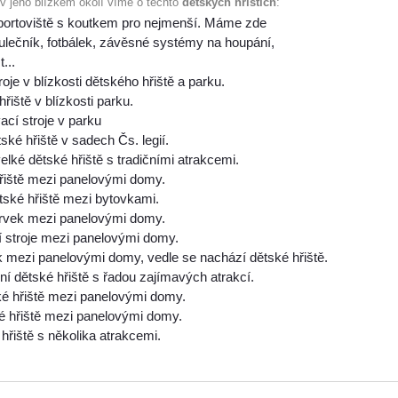
 v jeho blízkém okolí víme o těchto
dětských hřištích
:
portoviště s koutkem pro nejmenší. Máme zde
kulečník, fotbálek, závěsné systémy na houpání,
...
roje v blízkosti dětského hřiště a parku.
řiště v blízkosti parku.
ací stroje v parku
ské hřiště v sadech Čs. legií.
elké dětské hřiště s tradičními atrakcemi.
řiště mezi panelovými domy.
tské hřiště mezi bytovkami.
prvek mezi panelovými domy.
í stroje mezi panelovými domy.
k mezi panelovými domy, vedle se nachází dětské hřiště.
í dětské hřiště s řadou zajímavých atrakcí.
ké hřiště mezi panelovými domy.
é hřiště mezi panelovými domy.
hřiště s několika atrakcemi.