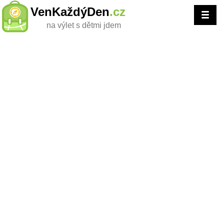
VenKaždýDen
.cz
na výlet s dětmi jdem