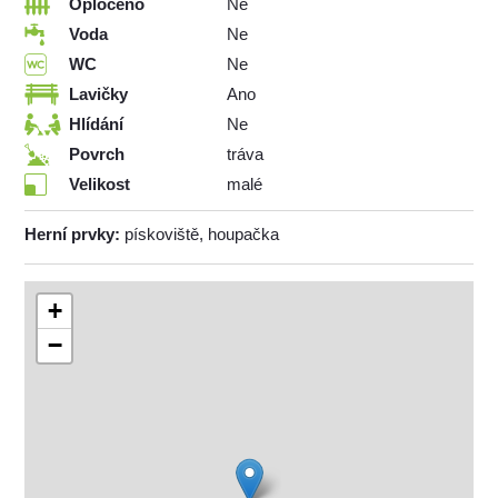
Oploceno
Ne
Voda
Ne
WC
Ne
Lavičky
Ano
Hlídání
Ne
Povrch
tráva
Velikost
malé
Herní prvky:
pískoviště, houpačka
+
−