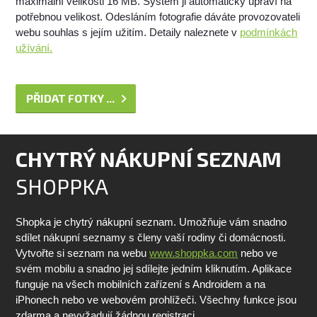
maximální velikosti 16 MB. Systém ji automaticky upraví na
potřebnou velikost. Odesláním fotografie dáváte provozovateli
webu souhlas s jejím užitím. Detaily naleznete v
podmínkách
užívání.
PŘIDAT FOTKY ...
CHYTRÝ NÁKUPNÍ SEZNAM
SHOPPKA
Shopka je chytrý nákupní seznam. Umožňuje vám snadno
sdílet nákupní seznamy s členy vaší rodiny či domácnosti.
Vytvořte si seznam na webu
www.shoppka.com
nebo ve
svém mobilu a snadno jej sdílejte jedním kliknutím. Aplikace
funguje na všech mobilních zařízení s Androidem a na
iPhonech nebo ve webovém prohlížeči. Všechny funkce jsou
zdarma a nevyžadují žádnou registraci.