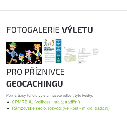
FOTOGALERIE
VÝLETU
PRO PŘÍZNIVCE
GEOCACHINGU
Poblíž trasy tohoto výletu můžete odlovit tyto
kešky
:
CPMRB #1 (velikost - malá; tradiční)
Ramzovske sedlo, rozvodi (velikost - mikro; tradiční)