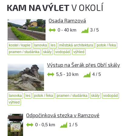
KAM NA VÝLET
V OKOLÍ
Osada Ramzová
0 - 40 km
3 / 5
kostel / kaple
lanovka
les
městská architektura
potok / řeka
pramen / studánka
skály
vodopád
výhled
Výstup na Šerák přes Obří skály
5,5 - 10 km
4 / 5
lanovka
les
potok / řeka
pramen / studánka
skály
vodopád
výhled
Odpočinková stezka v Ramzové
0 - 0,5 km
1 / 5