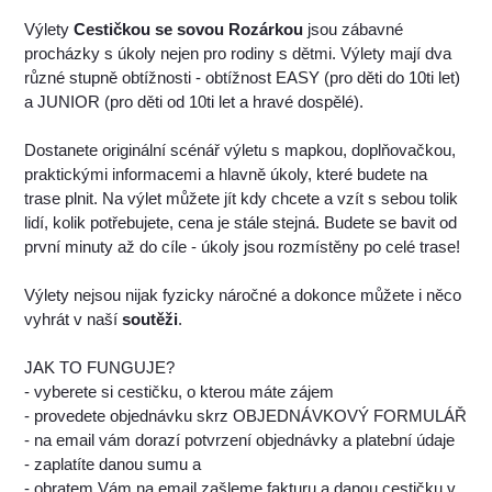
Výlety
Cestičkou se sovou Rozárkou
jsou zábavné
procházky s úkoly nejen pro rodiny s dětmi. Výlety mají dva
různé stupně obtížnosti - obtížnost EASY (pro děti do 10ti let)
a JUNIOR (pro děti od 10ti let a hravé dospělé).
Dostanete originální scénář výletu s mapkou, doplňovačkou,
praktickými informacemi a hlavně úkoly, které budete na
trase plnit. Na výlet můžete jít kdy chcete a vzít s sebou tolik
lidí, kolik potřebujete, cena je stále stejná. Budete se bavit od
první minuty až do cíle - úkoly jsou rozmístěny po celé trase!
Výlety nejsou nijak fyzicky náročné a dokonce můžete i něco
vyhrát v naší
soutěži
.
JAK TO FUNGUJE?
- vyberete si cestičku, o kterou máte zájem
- provedete objednávku skrz OBJEDNÁVKOVÝ FORMULÁŘ
- na email vám dorazí potvrzení objednávky a platební údaje
- zaplatíte danou sumu a
- obratem Vám na email zašleme fakturu a danou cestičku v