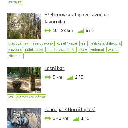
muzeum
Hřebenovka z Lipové lázně do
Javorníku
10 - 33 km
5 / 5
hrad / zámek
jezero / rybník
kostel / kaple
les
městská architektura
muzeum
potok / řeka
pramen / studánka
skály
vodopád
výhled
zřícenina
Lesní bar
5 km
2 / 5
les
pramen / studánka
Faunapark Horní Lipová
0 - 1 km
1 / 5