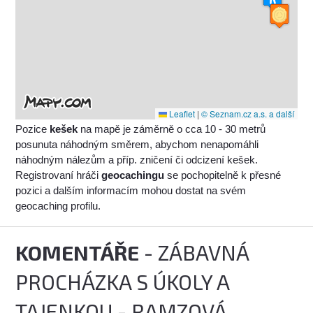
Leaflet
|
© Seznam.cz a.s. a další
Pozice
kešek
na mapě je záměrně o cca 10 - 30 metrů
posunuta náhodným směrem, abychom nenapomáhli
náhodným nálezům a příp. zničení či odcizení kešek.
Registrovaní hráči
geocachingu
se pochopitelně k přesné
pozici a dalším informacím mohou dostat na svém
geocaching profilu.
KOMENTÁŘE
- ZÁBAVNÁ
PROCHÁZKA S ÚKOLY A
TAJENKOU - RAMZOVÁ