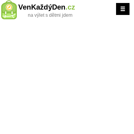
VenKaždýDen
.cz
na výlet s dětmi jdem