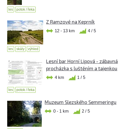
les
potok / řeka
Z Ramzové na Keprník
12 - 13 km
4 / 5
les
skály
výhled
Lesní bar Horní Lipová - zábavná
procházka s luštěním a tajenkou
4 km
1 / 5
les
potok / řeka
Muzeum Slezského Semmeringu
0 - 1 km
2 / 5