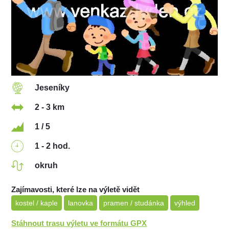
Jeseníky
2 - 3 km
1 / 5
1 - 2 hod.
okruh
Zajímavosti, které lze na výletě vidět
kostel / kaple
lanovka
pramen / studánka
výhled
Stáhnout trasu výletu ve formátu GPX