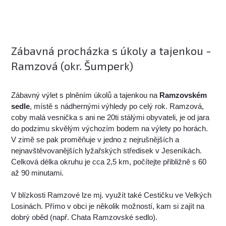
Zábavná procházka s úkoly a tajenkou -
Ramzová (okr. Šumperk)
Zábavný výlet s plněním úkolů a tajenkou na
Ramzovském
sedle
, místě s nádhernými výhledy po celý rok. Ramzová,
coby malá vesnička s ani ne 20ti stálými obyvateli, je od jara
do podzimu skvělým výchozím bodem na výlety po horách.
V zimě se pak proměňuje v jedno z nejrušnějších a
nejnavštěvovanějších lyžařských středisek v Jeseníkách.
Celková délka okruhu je cca 2,5 km, počítejte přibližně s 60
až 90 minutami.
V blízkosti Ramzové lze mj. využít také Cestičku ve Velkých
Losinách. Přímo v obci je několik možností, kam si zajít na
dobrý oběd (např. Chata Ramzovské sedlo).