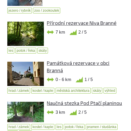
jezero / rybník
zoo / zookoutek
Přírodní rezervace Niva Branné
7 km
2 / 5
les
potok / řeka
skály
Památková rezervace v obci
Branná
0 - 6 km
1 / 5
hrad / zámek
kostel / kaple
městská architektura
skály
výhled
Naučná stezka Pod Ptačí planinou
3 km
2 / 5
hrad / zámek
kostel / kaple
les
potok / řeka
pramen / studánka