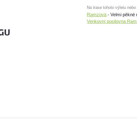
Na trase tohoto výletu nebo
Ramzová
- Velmi pěkné 
Venkovní posilovna Ra
GU