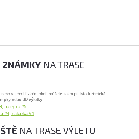
É ZNÁMKY
NA TRASE
u nebo v jeho blízkém okolí můžete zakoupit tyto
turistické
ampky nebo 3D výletky
:
, nálepka #9
a #4, nálepka #4
IŠTĚ
NA TRASE VÝLETU