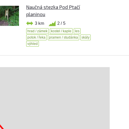
Naučná stezka Pod Ptačí
planinou
3 km
2 / 5
hrad / zámek
kostel / kaple
les
potok / řeka
pramen / studánka
skály
výhled