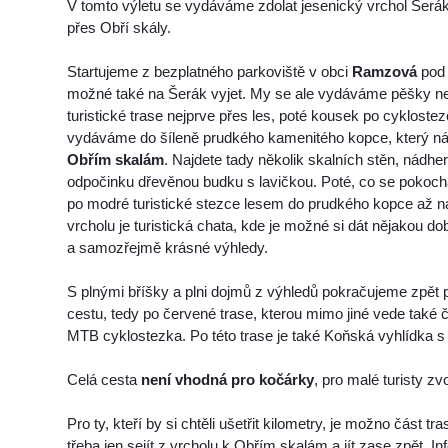
V tomto výletu se vydáváme zdolat jesenický vrchol Šerá
přes Obří skály.
Startujeme z bezplatného parkoviště v obci
Ramzová
pod 
možné také na Šerák vyjet. My se ale vydáváme pěšky ne
turistické trase nejprve přes les, poté kousek po cykloste
vydáváme do šíleně prudkého kamenitého kopce, který n
Obřím skalám
. Najdete tady několik skalních stěn, nádhe
odpočinku dřevěnou budku s lavičkou. Poté, co se pokoc
po modré turistické stezce lesem do prudkého kopce až n
vrcholu je turistická chata, kde je možné si dát nějakou do
a samozřejmě krásné výhledy.
S plnými bříšky a plni dojmů z výhledů pokračujeme zpět
cestu, tedy po červené trase, kterou mimo jiné vede také 
MTB cyklostezka. Po této trase je také Koňská vyhlídka s 
Celá cesta
není vhodná pro kočárky
, pro malé turisty zv
Pro ty, kteří by si chtěli ušetřit kilometry, je možno část t
třeba jen sejít z vrcholu k Obřím skalám a jít zase zpět. 