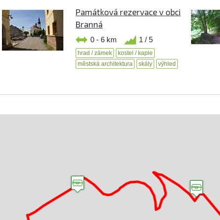
Památková rezervace v obci
Branná
0 - 6 km
1 / 5
hrad / zámek
kostel / kaple
městská architektura
skály
výhled