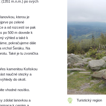
k (1351 m.n.m.) po svých
lanovkou, kterou je
jprve po zelené
zce a od rozcestí se pak
ás po 500 m dovede k
rný výhled a také k
háme, pokračujeme dále
a vrchol Šeráku. Na
brotu. Také je tu zvonička
 přes kamenitou Koňskou
část naučné stezky a
výhledy do okolí.
olte vhodné nosítko.
rasy zdolat lanovkou a
Turistický region
Informace k cenám a