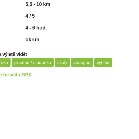
5,5 - 10 km
4 / 5
4 - 6 hod.
okruh
a výletě vidět
 řeka
pramen / studánka
skály
vodopád
výhled
ve formátu GPX