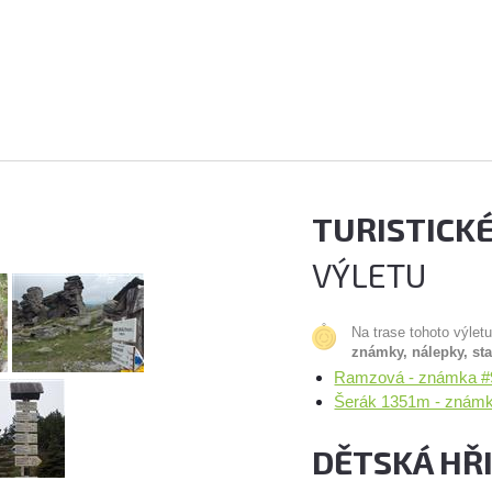
TURISTICK
VÝLETU
Na trase tohoto výlet
známky, nálepky, st
Ramzová - známka #9
Šerák 1351m - známk
DĚTSKÁ HŘ