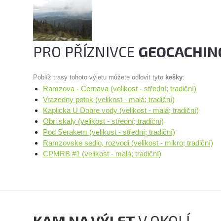
PRO PŘÍZNIVCE
GEOCACHIN
Poblíž trasy tohoto výletu můžete odlovit tyto
kešky
:
Ramzova - Cernava (velikost - střední; tradiční)
Vrazedny potok (velikost - malá; tradiční)
Kaplicka U Dobre vody (velikost - malá; tradiční)
Obri skaly (velikost - střední; tradiční)
Pod Serakem (velikost - střední; tradiční)
Ramzovske sedlo, rozvodi (velikost - mikro; tradiční)
CPMRB #1 (velikost - malá; tradiční)
KAM NA VÝLET
V OKOLÍ