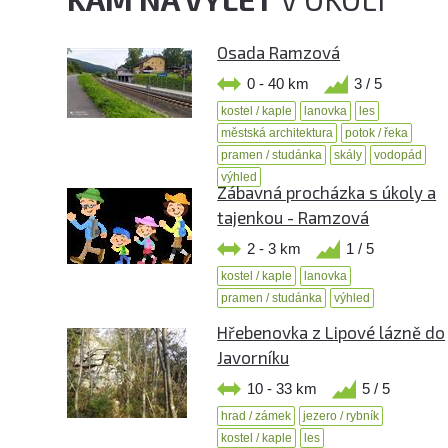
Osada Ramzová
0 - 40 km
3 / 5
kostel / kaple
lanovka
les
městská architektura
potok / řeka
pramen / studánka
skály
vodopád
výhled
Zábavná procházka s úkoly a
tajenkou - Ramzová
2 - 3 km
1 / 5
kostel / kaple
lanovka
pramen / studánka
výhled
Hřebenovka z Lipové lázně do
Javorníku
10 - 33 km
5 / 5
hrad / zámek
jezero / rybník
kostel / kaple
les