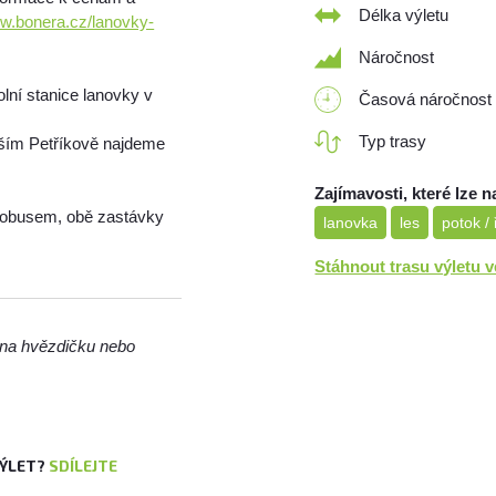
Délka výletu
ww.bonera.cz/lanovky-
Náročnost
lní stanice lanovky v
Časová náročnost
Typ trasy
jším Petříkově najdeme
Zajímavosti, které lze n
tobusem, obě zastávky
lanovka
les
potok /
Stáhnout trasu výletu 
m na hvězdičku nebo
VÝLET?
SDÍLEJTE