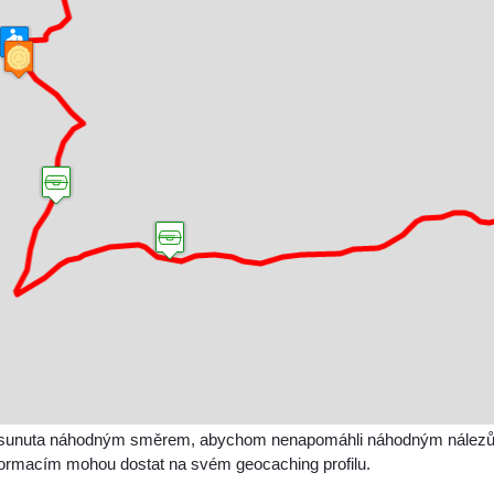
sunuta náhodným směrem, abychom nenapomáhli náhodným nálezům a 
nformacím mohou dostat na svém geocaching profilu.