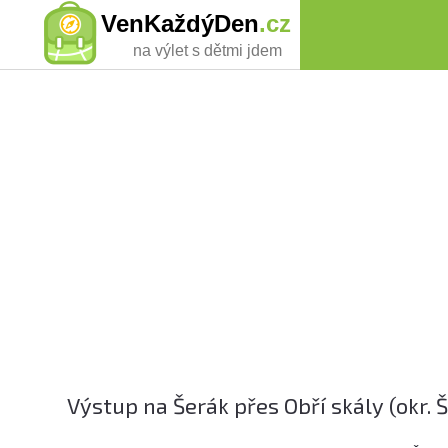
VenKaždýDen
.cz
na výlet s dětmi jdem
Výstup na Šerák přes Obří skály (okr.