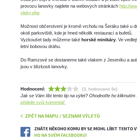
provozu lanovky najdete na webových stránkách
http://w
vleky.php
Možnost občerstvení je kromě vrcholu na Šeráku také u do
okolí parkoviště, kde je hned několik restaurací a bufetů.
Vyzkoušet tady můžeme také
horské minikáry
. Ve vedle
letní bobovou dráhu.
Do Ramzové se dostaneme také vlakem z Jeseníku a au
jsou v blízkosti lanovky.
Hodnocení:
(3, hodnoceno 9x)
Jak se Vám líbí tento tip na výlet? Ohodnoťte ho kliknutí
přidejte svůj komentář.
ZPĚT NA MAPU / SEZNAM VÝLETŮ
ZNÁTE NĚKOHO KOMU BY SE MOHL LÍBIT TENTO 
HO NA SVÉM FACEBOOKU!