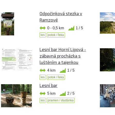
Odpočinková stezka v
Ramzové
0 - 0,5 km
1 / 5
les
potok / řeka
Lesní bar Horní Lipová -
zábavná procházka s
luštěním a tajenkou
4 km
1 / 5
les
potok / řeka
Lesní bar
5 km
2 / 5
les
pramen / studánka