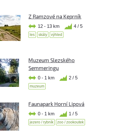
Z Ramzové na Keprník
12 - 13 km
4 / 5
les
skály
výhled
Muzeum Slezského
Semmeringu
0 - 1 km
2 / 5
muzeum
Faunapark Horní Lipová
0 - 1 km
1 / 5
jezero / rybník
zoo / zookoutek