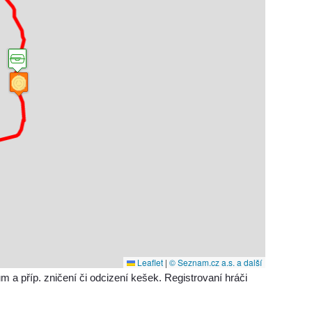
Leaflet
|
© Seznam.cz a.s. a další
příp. zničení či odcizení kešek. Registrovaní hráči