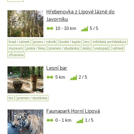
Hřebenovka z Lipové lázně do
Javorníku
10 - 33 km
5 / 5
hrad / zámek
jezero / rybník
kostel / kaple
les
městská architektura
muzeum
potok / řeka
pramen / studánka
skály
vodopád
výhled
zřícenina
Lesní bar
5 km
2 / 5
les
pramen / studánka
Faunapark Horní Lipová
0 - 1 km
1 / 5