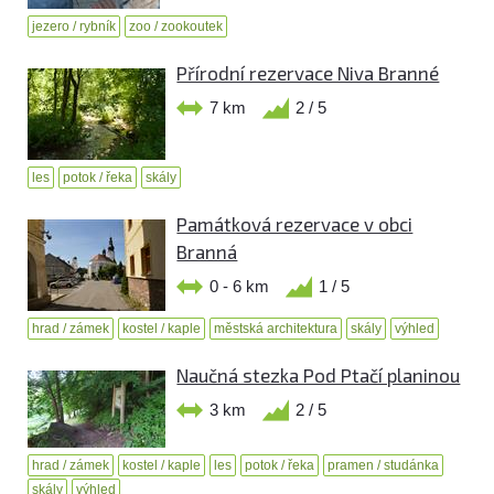
jezero / rybník
zoo / zookoutek
Přírodní rezervace Niva Branné
7 km
2 / 5
les
potok / řeka
skály
Památková rezervace v obci
Branná
0 - 6 km
1 / 5
hrad / zámek
kostel / kaple
městská architektura
skály
výhled
Naučná stezka Pod Ptačí planinou
3 km
2 / 5
hrad / zámek
kostel / kaple
les
potok / řeka
pramen / studánka
skály
výhled