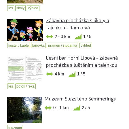
les
skály
výhled
Zábavná procházka s úkoly a
tajenkou - Ramzová
2 - 3 km
1 / 5
kostel / kaple
lanovka
pramen / studánka
výhled
Lesní bar Horní Lipová - zábavná
procházka s luštěním a tajenkou
4 km
1 / 5
les
potok / řeka
Muzeum Slezského Semmeringu
0 - 1 km
2 / 5
muzeum