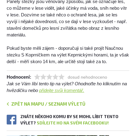
Panely stezky jsou věnovány způsobu, jak se označuje les,
co můžeme v lese vidět, jaké účinky má voda, sníh nebo vítr
v lese. Dozvíme se také něco o ochraně lesa, jak se les
vyvíjí i nějaké dovednosti, co se dají v lese vyzkoušet - např.
stavění domečků pro lesní zvířátka nebo obraz z lesního
materiálu.
Pokud byste měli zájem - doporučuji si také projít Naučnou
stezku S Koprníčkem na výlet Keprnickými horami, ta je však
delší - měří skoro 14 km, ale určitě stojí také za to.
Hodnocení:
dosud nehodnoceno
Jak se Vám líbí tento tip na výlet? Ohodnoťte ho kliknutím na
hvězdičku nebo
přidejte svůj komentář.
ZPĚT NA MAPU / SEZNAM VÝLETŮ
ZNÁTE NĚKOHO KOMU BY SE MOHL LÍBIT TENTO
VÝLET?
SDÍLEJTE HO NA SVÉM FACEBOOKU!