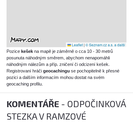
Leaflet
|
© Seznam.cz a.s. a další
Pozice
kešek
na mapě je záměrně o cca 10 - 30 metrů
posunuta náhodným směrem, abychom nenapomáhli
náhodným nálezům a příp. zničení či odcizení kešek.
Registrovaní hráči
geocachingu
se pochopitelně k přesné
pozici a dalším informacím mohou dostat na svém
geocaching profilu.
KOMENTÁŘE
- ODPOČINKOVÁ
STEZKA V RAMZOVÉ