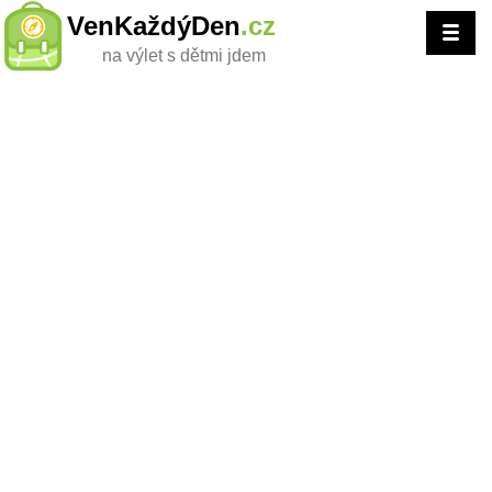
VenKaždýDen
.cz
na výlet s dětmi jdem