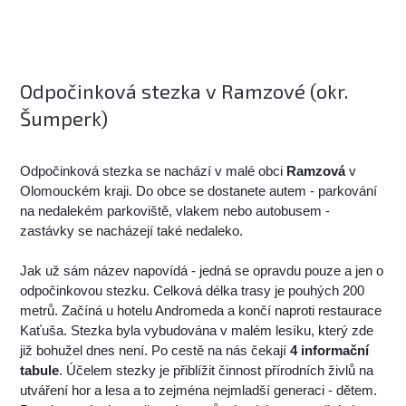
Odpočinková stezka v Ramzové (okr.
Šumperk)
Odpočinková stezka se nachází v malé obci
Ramzová
v
Olomouckém kraji. Do obce se dostanete autem - parkování
na nedalekém parkoviště, vlakem nebo autobusem -
zastávky se nacházejí také nedaleko.
Jak už sám název napovídá - jedná se opravdu pouze a jen o
odpočinkovou stezku. Celková délka trasy je pouhých 200
metrů. Začíná u hotelu Andromeda a končí naproti restaurace
Kaťuša. Stezka byla vybudována v malém lesíku, který zde
již bohužel dnes není. Po cestě na nás čekají
4 informační
tabule
. Účelem stezky je přiblížit činnost přírodních živlů na
utváření hor a lesa a to zejména nejmladší generaci - dětem.