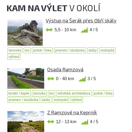
KAM NA VÝLET
V OKOLÍ
Výstup na Šerák přes Obří skály
5,5 - 10 km
4 / 5
lanovka
les
potok / řeka
pramen / studánka
skály
vodopád
výhled
Osada Ramzová
0 - 40 km
3 / 5
kostel / kaple
lanovka
les
městská architektura
potok / řeka
pramen / studánka
skály
vodopád
výhled
Z Ramzové na Keprník
12 - 13 km
4 / 5