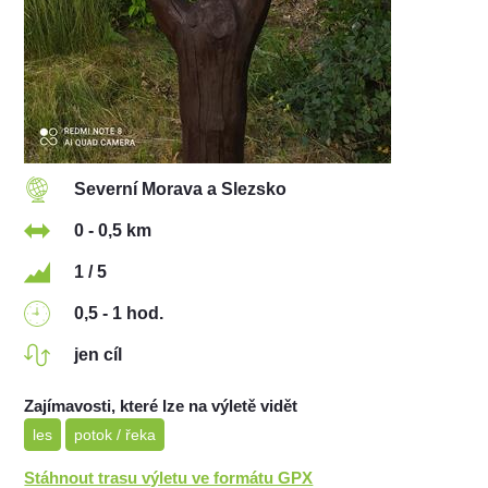
Severní Morava a Slezsko
0 - 0,5 km
1 / 5
0,5 - 1 hod.
jen cíl
Zajímavosti, které lze na výletě vidět
les
potok / řeka
Stáhnout trasu výletu ve formátu GPX