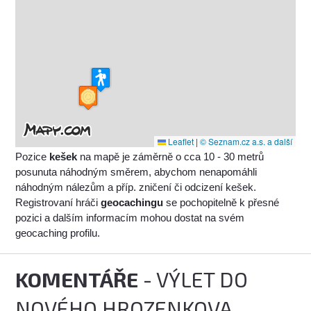
Leaflet
|
© Seznam.cz a.s. a další
Pozice
kešek
na mapě je záměrně o cca 10 - 30 metrů
posunuta náhodným směrem, abychom nenapomáhli
náhodným nálezům a příp. zničení či odcizení kešek.
Registrovaní hráči
geocachingu
se pochopitelně k přesné
pozici a dalším informacím mohou dostat na svém
geocaching profilu.
KOMENTÁŘE
- VÝLET DO
NOVÉHO HROZENKOVA