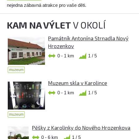
nejedna zábavná atrakce pro vaše děti.
KAM NA VÝLET
V OKOLÍ
Památník Antonína Strnadla Nový
Hrozenkov
0 - 1 km
1 / 5
muzeum
Muzeum skla v Karolince
0 - 1 km
1 / 5
muzeum
Pěšky z Karolinky do Nového Hrozenkova
0 - 6 km
1 / 5