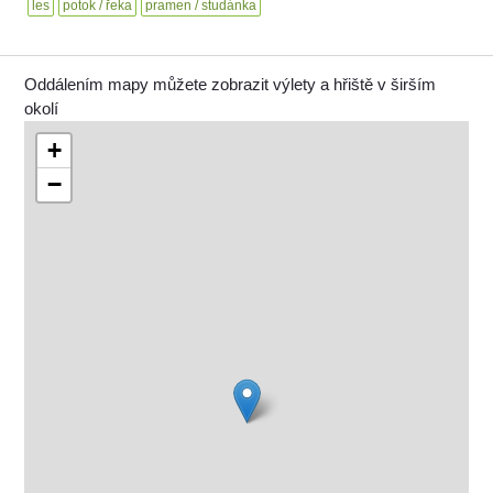
les
potok / řeka
pramen / studánka
Oddálením mapy můžete zobrazit výlety a hřiště v širším
okolí
+
−