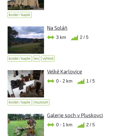
kostel / kaple
Na Soláň
3 km
2 / 5
kostel / kaple
les
výhled
Velké Karlovice
0 - 2 km
1 / 5
kostel / kaple
muzeum
Galerie soch v Pluskovci
0 - 1 km
2 / 5