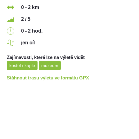
0 - 2 km
2 / 5
0 - 2 hod.
jen cíl
Zajímavosti, které lze na výletě vidět
kostel / kaple
muzeum
Stáhnout trasu výletu ve formátu GPX