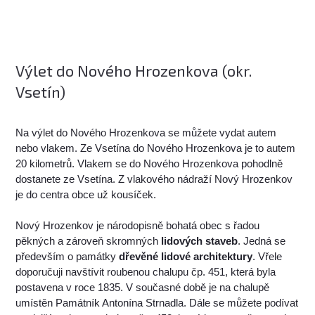
Výlet do Nového Hrozenkova (okr.
Vsetín)
Na výlet do Nového Hrozenkova se můžete vydat autem
nebo vlakem. Ze Vsetína do Nového Hrozenkova je to autem
20 kilometrů. Vlakem se do Nového Hrozenkova pohodlně
dostanete ze Vsetína. Z vlakového nádraží Nový Hrozenkov
je do centra obce už kousíček.
Nový Hrozenkov je národopisně bohatá obec s řadou
pěkných a zároveň skromných
lidových staveb
. Jedná se
především o památky
dřevěné lidové architektury
. Vřele
doporučuji navštívit roubenou chalupu čp. 451, která byla
postavena v roce 1835. V současné době je na chalupě
umístěn Památník Antonína Strnadla. Dále se můžete podívat