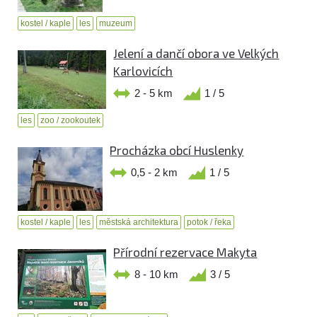
kostel / kaple
les
muzeum
Jelení a dančí obora ve Velkých
Karlovicích
2 - 5 km
1 / 5
les
zoo / zookoutek
Procházka obcí Huslenky
0,5 - 2 km
1 / 5
kostel / kaple
les
městská architektura
potok / řeka
Přírodní rezervace Makyta
8 - 10 km
3 / 5