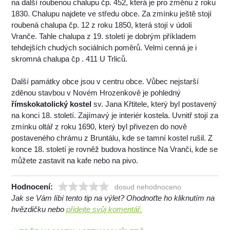
na další roubenou chalupu čp. 452, která je pro změnu z roku
1830. Chalupu najdete ve středu obce. Za zmínku ještě stojí
roubená chalupa čp. 12 z roku 1850, která stojí v údolí
Vranče. Tahle chalupa z 19. století je dobrým příkladem
tehdejších chudých sociálních poměrů. Velmi cenná je i
skromná chalupa čp . 411 U Trliců.
Další památky obce jsou v centru obce. Vůbec nejstarší
zděnou stavbou v Novém Hrozenkově je pohledný
římskokatolický kostel
sv. Jana Křtitele, který byl postavený
na konci 18. století. Zajímavý je interiér kostela. Uvnitř stojí za
zmínku oltář z roku 1690, který byl přivezen do nově
postaveného chrámu z Bruntálu, kde se tamní kostel rušil. Z
konce 18. století je rovněž budova hostince Na Vranči, kde se
můžete zastavit na kafe nebo na pivo.
Hodnocení:
dosud nehodnoceno
Jak se Vám líbí tento tip na výlet? Ohodnoťte ho kliknutím na
hvězdičku nebo
přidejte svůj komentář.