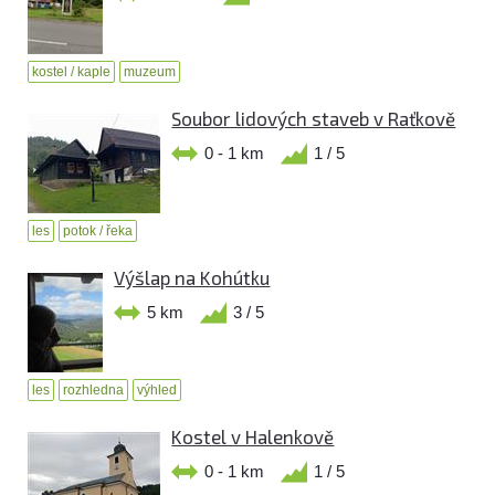
kostel / kaple
muzeum
Soubor lidových staveb v Raťkově
0 - 1 km
1 / 5
les
potok / řeka
Výšlap na Kohútku
5 km
3 / 5
les
rozhledna
výhled
Kostel v Halenkově
0 - 1 km
1 / 5