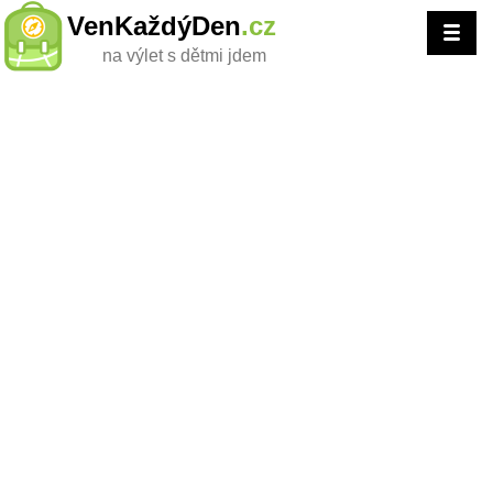
VenKaždýDen
.cz
na výlet s dětmi jdem