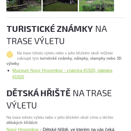
TURISTICKÉ ZNÁMKY
NA
TRASE VÝLETU
Na trase tohoto výletu nebo v jeho blízkém okolí můžete
zakoupit tyto
turistické známky, nálepky, stampky nebo 3D
výletky
:
Muzeum Nový Hrozenkov - známka #1920, nálepka
#1920
DĚTSKÁ HŘIŠTĚ
NA TRASE
VÝLETU
Na trase tohoto výletu nebo v jeho blízkém okolí víme o těchto
dětských hřištích
:
Nový Hrozenkov
- Dětské hřiště, ve kterém na vás čeká