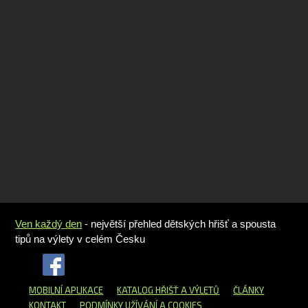
Ven každý den
- největší přehled dětských hřišť a spousta
tipů na výlety v celém Česku
MOBILNÍ APLIKACE
KATALOG HŘIŠŤ
A VÝLETŮ
ČLÁNKY
KONTAKT
PODMÍNKY UŽÍVÁNÍ A COOKIES