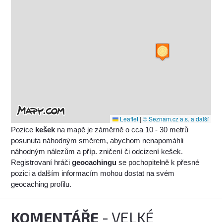
Leaflet
|
© Seznam.cz a.s. a další
Pozice
kešek
na mapě je záměrně o cca 10 - 30 metrů
posunuta náhodným směrem, abychom nenapomáhli
náhodným nálezům a příp. zničení či odcizení kešek.
Registrovaní hráči
geocachingu
se pochopitelně k přesné
pozici a dalším informacím mohou dostat na svém
geocaching profilu.
KOMENTÁŘE
- VELKÉ