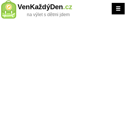
VenKaždýDen
.cz
na výlet s dětmi jdem