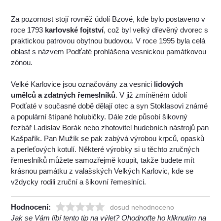
Za pozornost stojí rovněž údolí Bzové, kde bylo postaveno v
roce 1793
karlovské fojtství
, což byl velký dřevěný dvorec s
praktickou patrovou obytnou budovou. V roce 1995 byla celá
oblast s názvem Podťaté prohlášena vesnickou památkovou
zónou.
Velké Karlovice jsou označovány za vesnici
lidových
umělců a zdatných řemeslníků
. V již zmíněném údolí
Podťaté v současné době dělají otec a syn Stoklasovi známé
a populární štípané holubičky. Dále zde působí šikovný
řezbář Ladislav Borák nebo zhotovitel hudebních nástrojů pan
Kašpařík. Pan Mužík se pak zabývá výrobou krpců, opasků
a perleťových kotulí. Některé výrobky si u těchto zručných
řemeslníků můžete samozřejmě koupit, takže budete mít
krásnou památku z valašských Velkých Karlovic, kde se
vždycky rodili zruční a šikovní řemeslníci.
Hodnocení:
dosud nehodnoceno
Jak se Vám líbí tento tip na výlet? Ohodnoťte ho kliknutím na