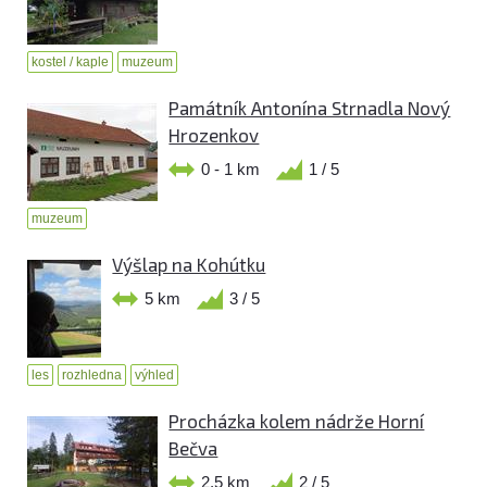
kostel / kaple
muzeum
Památník Antonína Strnadla Nový
Hrozenkov
0 - 1 km
1 / 5
muzeum
Výšlap na Kohútku
5 km
3 / 5
les
rozhledna
výhled
Procházka kolem nádrže Horní
Bečva
2,5 km
2 / 5