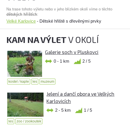
Na trase tohoto výletu nebo v jeho blízkém okolí víme o těchto
dětských hřištích
:
Velké Karlovice
- Dětské hřiště s dřevěnými prvky
KAM NA VÝLET
V OKOLÍ
Galerie soch v Pluskovci
0 - 1 km
2 / 5
kostel / kaple
les
muzeum
Jelení a dančí obora ve Velkých
Karlovicích
2 - 5 km
1 / 5
les
zoo / zookoutek