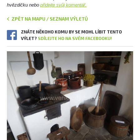
hvězdičku nebo
přidejte svůj komentář.
ZPĚT NA MAPU / SEZNAM VÝLETŮ
ZNÁTE NĚKOHO KOMU BY SE MOHL LÍBIT TENTO
VÝLET?
SDÍLEJTE HO NA SVÉM FACEBOOKU!