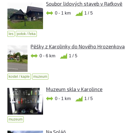
Soubor lidových staveb v Raťkově
0 - 1 km
1 / 5
les
potok / řeka
Pěšky z Karolinky do Nového Hrozenkova
0 - 6 km
1 / 5
kostel / kaple
muzeum
Muzeum skla v Karolince
0 - 1 km
1 / 5
muzeum
Na Soláň