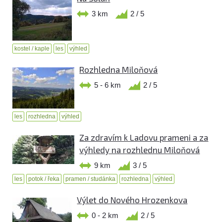
3 km
2 / 5
kostel / kaple
les
výhled
Rozhledna Miloňová
5 - 6 km
2 / 5
les
rozhledna
výhled
Za zdravím k Ladovu prameni a za
výhledy na rozhlednu Miloňová
9 km
3 / 5
les
potok / řeka
pramen / studánka
rozhledna
výhled
Výlet do Nového Hrozenkova
0 - 2 km
2 / 5