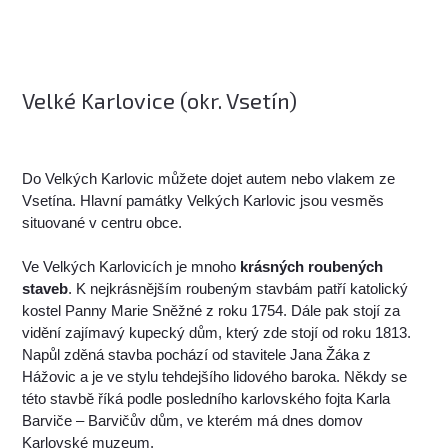
Velké Karlovice (okr. Vsetín)
Do Velkých Karlovic můžete dojet autem nebo vlakem ze
Vsetína. Hlavní památky Velkých Karlovic jsou vesměs
situované v centru obce.
Ve Velkých Karlovicích je mnoho
krásných roubených
staveb
. K nejkrásnějším roubeným stavbám patří katolický
kostel Panny Marie Sněžné z roku 1754. Dále pak stojí za
vidění zajímavý kupecký dům, který zde stojí od roku 1813.
Napůl zděná stavba pochází od stavitele Jana Žáka z
Hážovic a je ve stylu tehdejšího lidového baroka. Někdy se
této stavbě říká podle posledního karlovského fojta Karla
Barviče – Barvičův dům, ve kterém má dnes domov
Karlovské muzeum.