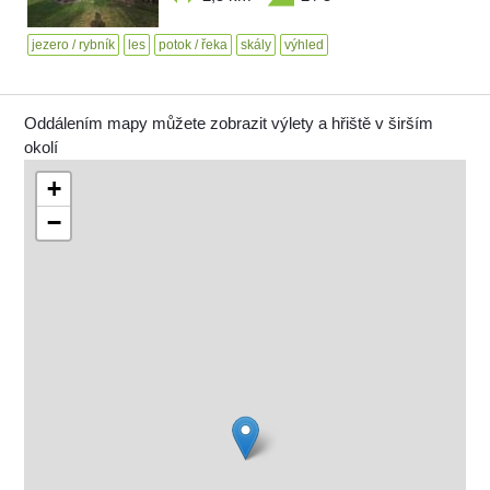
jezero / rybník
les
potok / řeka
skály
výhled
Oddálením mapy můžete zobrazit výlety a hřiště v širším
okolí
+
−