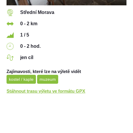
Střední Morava
0 - 2 km
1 / 5
0 - 2 hod.
jen cíl
Zajímavosti, které lze na výletě vidět
kostel / kaple
muzeum
Stáhnout trasu výletu ve formátu GPX