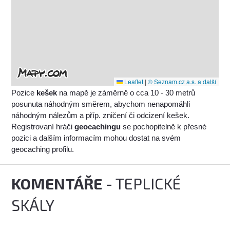
Leaflet
|
© Seznam.cz a.s. a další
Pozice
kešek
na mapě je záměrně o cca 10 - 30 metrů
posunuta náhodným směrem, abychom nenapomáhli
náhodným nálezům a příp. zničení či odcizení kešek.
Registrovaní hráči
geocachingu
se pochopitelně k přesné
pozici a dalším informacím mohou dostat na svém
geocaching profilu.
KOMENTÁŘE
- TEPLICKÉ
SKÁLY