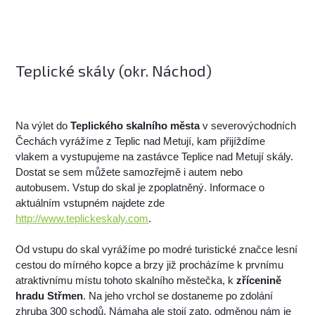
Teplické skály (okr. Náchod)
Na výlet do
Teplického skalního města
v severovýchodních
Čechách vyrážíme z Teplic nad Metují, kam přijíždíme
vlakem a vystupujeme na zastávce Teplice nad Metují skály.
Dostat se sem můžete samozřejmě i autem nebo
autobusem. Vstup do skal je zpoplatněný. Informace o
aktuálním vstupném najdete zde
http://www.teplickeskaly.com
.
Od vstupu do skal vyrážíme po modré turistické značce lesní
cestou do mírného kopce a brzy již procházíme k prvnímu
atraktivnímu místu tohoto skalního městečka, k
zřícenině
hradu Střmen
. Na jeho vrchol se dostaneme po zdolání
zhruba 300 schodů. Námaha ale stojí zato, odměnou nám je