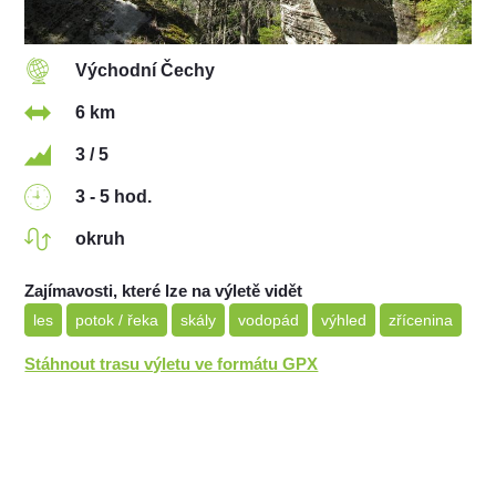
Východní Čechy
6 km
3 / 5
3 - 5 hod.
okruh
Zajímavosti, které lze na výletě vidět
les
potok / řeka
skály
vodopád
výhled
zřícenina
Stáhnout trasu výletu ve formátu GPX