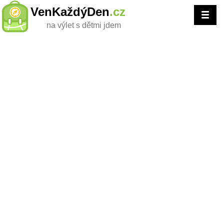
VenKaždýDen
.cz
na výlet s dětmi jdem