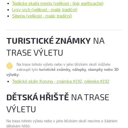
Teplicke skalni mesto (velikost - jiná; earthcache)
Lysy vrch (velikost - malá; tradiční)
Siberia (velikost - malá; tradiční)
TURISTICKÉ ZNÁMKY
NA
TRASE VÝLETU
Na trase tohoto výletu nebo v jeho blízkém okolí můžete
zakoupit tyto
turistické známky, nálepky, stampky nebo 3D
výletky
:
Teplické skály Koruna - známka #192, nálepka #192
DĚTSKÁ HŘIŠTĚ
NA TRASE
VÝLETU
Na trase tohoto výletu nebo v jeho blízkém okolí nevíme o žádném
dětském hřišti.