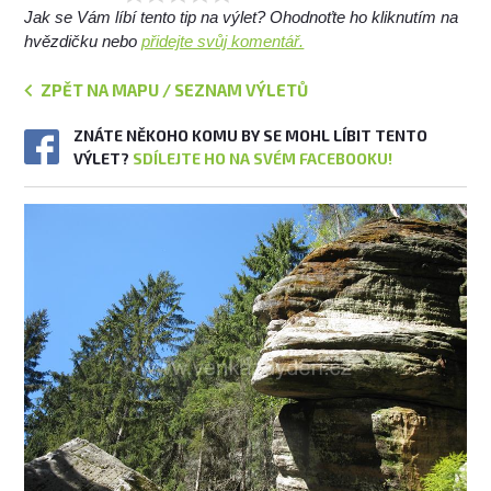
Jak se Vám líbí tento tip na výlet? Ohodnoťte ho kliknutím na
hvězdičku nebo
přidejte svůj komentář.
ZPĚT NA MAPU / SEZNAM VÝLETŮ
ZNÁTE NĚKOHO KOMU BY SE MOHL LÍBIT TENTO
VÝLET?
SDÍLEJTE HO NA SVÉM FACEBOOKU!