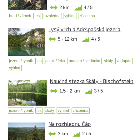
2 km
4 / 5
hrad / zámek
les
rozhledna
výhled
zřícenina
Lysý vrch a Adršpašská jezera
5 - 12 km
4 / 5
jezero / rybník
les
potok / řeka
pramen / studánka
skály
vodopád
výhled
Naučná stezka Skály - Bischofstein
1,5 - 2 km
3 / 5
jezero / rybník
les
skály
výhled
zřícenina
Na rozhlednu Čáp
3 km
2 / 5