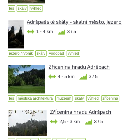
les
skály
výhled
Adršpašské skály - skalní město, jezero
1 - 4 km
3 / 5
jezero / rybník
skály
vodopád
výhled
Zřícenina hradu Adršpach
4 - 5 km
3 / 5
les
městská architektura
muzeum
skály
výhled
zřícenina
Zřícenina hradu Adršpach
2,5 - 3 km
3 / 5