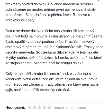
překrásný výhled do okolí. Po lehce náročném sestupu
pokračujeme po modré, míjíme první pojmenované skály,
procházíme Skalní bránou a přicházíme k Rozcestí u
horolezecké chaty.
Odtud se dáme doleva a čeká nás zhruba tříkilometrový
okruh výhledů na mohutné skalní útvary, ve kterých můžeme
často spatřit i více než pouhou skálu. Procházíme Velkým
chrámovým náměstím, míjíme Krakonošův míč, Trosky nebo
Ledního medvěda.
Soutěskami Sibiře
, kde i v létě najdete
zbytky sněhu, opět přicházíme k horolezecké chatě, od které
se stejnou cestou vracíme zpět ke vstupu do skal.
Celý okruh měří zhruba 6 kilometrů, nelze zvládnout s
kočárkem, větší děti si zde ale určitě přijdou na své, navíc
kromě zdolání zříceniny hradu Střmen, na který není nutné
vyjít, není cesta příliš technicky náročná.
Hodnocení:
dosud nehodnoceno