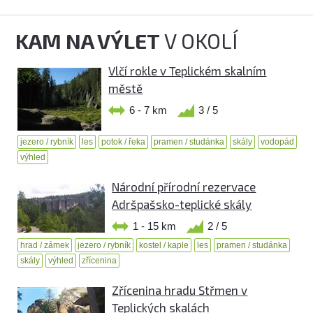
KAM NA VÝLET
V OKOLÍ
Vlčí rokle v Teplickém skalním
městě
6 - 7 km
3 / 5
jezero / rybník
les
potok / řeka
pramen / studánka
skály
vodopád
výhled
Národní přírodní rezervace
Adršpašsko-teplické skály
1 - 15 km
2 / 5
hrad / zámek
jezero / rybník
kostel / kaple
les
pramen / studánka
skály
výhled
zřícenina
Zřícenina hradu Střmen v
Teplických skalách