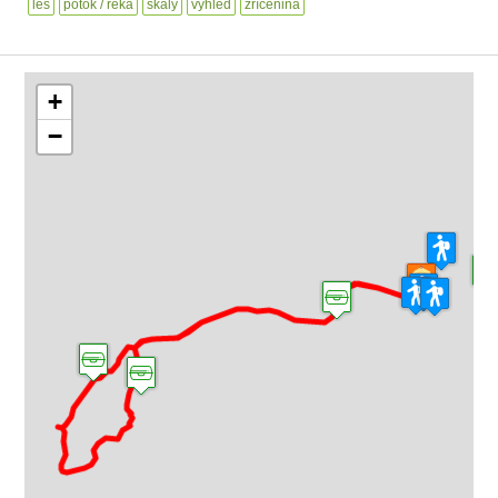
les
potok / řeka
skály
výhled
zřícenina
+
−