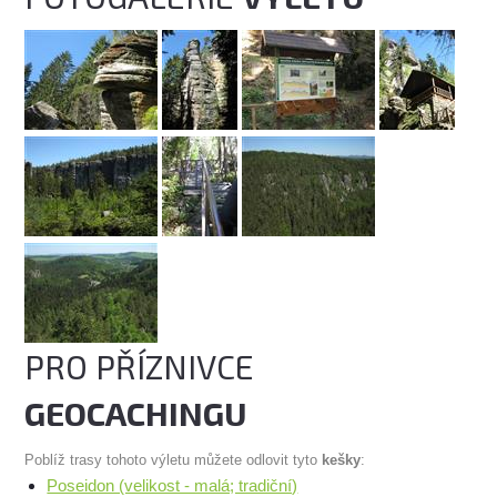
PRO PŘÍZNIVCE
GEOCACHINGU
Poblíž trasy tohoto výletu můžete odlovit tyto
kešky
:
Poseidon (velikost - malá; tradiční)