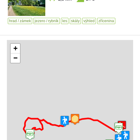
hrad / zámek
jezero / rybník
les
skály
výhled
zřícenina
+
−