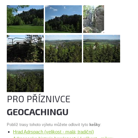
PRO PŘÍZNIVCE
GEOCACHINGU
Poblíž trasy tohoto výletu můžete odlovit tyto
kešky
:
Hrad Adrspach (velikost - malá; tradiční)