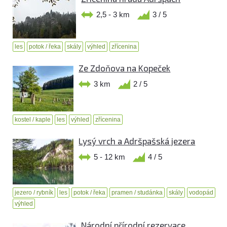
2,5 - 3 km
3 / 5
les
potok / řeka
skály
výhled
zřícenina
Ze Zdoňova na Kopeček
3 km
2 / 5
kostel / kaple
les
výhled
zřícenina
Lysý vrch a Adršpašská jezera
5 - 12 km
4 / 5
jezero / rybník
les
potok / řeka
pramen / studánka
skály
vodopád
výhled
Národní přírodní rezervace