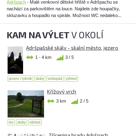
Adršpach
- Malé venkovní dětské hřiště v Adršpachu se
nachází za parkovištěm na louce. Najdete zde houpačky,
skluzavku a houpadlo na spirále. Možnost WC nedaleko...
KAM NA VÝLET
V OKOLÍ
Adršpašské skály - skalní město, jezero
1 - 4 km
3 / 5
jezero / rybník
skály
vodopád
výhled
Křížový vrch
3 km
2 / 5
les
skály
výhled
Zřícenina hradu Adršpach