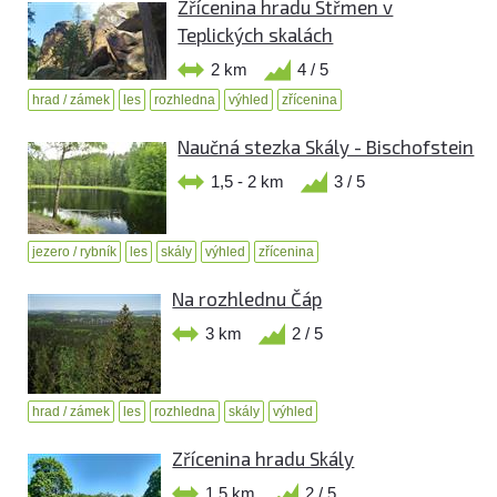
Zřícenina hradu Střmen v
Teplických skalách
2 km
4 / 5
hrad / zámek
les
rozhledna
výhled
zřícenina
Naučná stezka Skály - Bischofstein
1,5 - 2 km
3 / 5
jezero / rybník
les
skály
výhled
zřícenina
Na rozhlednu Čáp
3 km
2 / 5
hrad / zámek
les
rozhledna
skály
výhled
Zřícenina hradu Skály
1,5 km
2 / 5