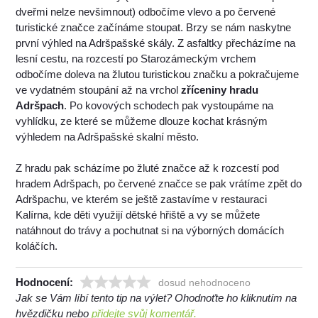
dveřmi nelze nevšimnout) odbočíme vlevo a po červené
turistické značce začínáme stoupat. Brzy se nám naskytne
první výhled na Adršpašské skály. Z asfaltky přecházíme na
lesní cestu, na rozcestí po Starozámeckým vrchem
odbočíme doleva na žlutou turistickou značku a pokračujeme
ve vydatném stoupání až na vrchol
zříceniny hradu
Adršpach
. Po kovových schodech pak vystoupáme na
vyhlídku, ze které se můžeme dlouze kochat krásným
výhledem na Adršpašské skalní město.
Z hradu pak scházíme po žluté značce až k rozcestí pod
hradem Adršpach, po červené značce se pak vrátíme zpět do
Adršpachu, ve kterém se ještě zastavíme v restauraci
Kalírna, kde děti využijí dětské hřiště a vy se můžete
natáhnout do trávy a pochutnat si na výborných domácích
koláčích.
Hodnocení:
dosud nehodnoceno
Jak se Vám líbí tento tip na výlet? Ohodnoťte ho kliknutím na
hvězdičku nebo
přidejte svůj komentář.