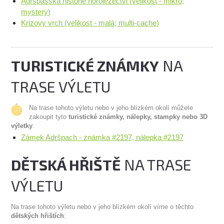
Adrspasska historie horolezectvi (velikost - mikro;
mystery)
Krizovy vrch (velikost - malá; multi-cache)
TURISTICKÉ ZNÁMKY
NA
TRASE VÝLETU
Na trase tohoto výletu nebo v jeho blízkém okolí můžete
zakoupit tyto
turistické známky, nálepky, stampky nebo 3D
výletky
:
Zámek Adršpach - známka #2197, nálepka #2197
DĚTSKÁ HŘIŠTĚ
NA TRASE
VÝLETU
Na trase tohoto výletu nebo v jeho blízkém okolí víme o těchto
dětských hřištích
: