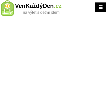
VenKaždýDen
.cz
na výlet s dětmi jdem