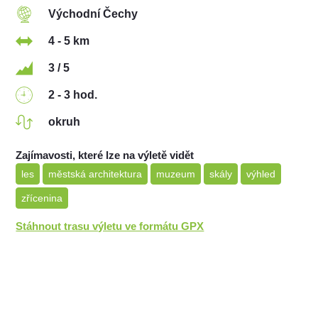
Východní Čechy
4 - 5 km
3 / 5
2 - 3 hod.
okruh
Zajímavosti, které lze na výletě vidět
les
městská architektura
muzeum
skály
výhled
zřícenina
Stáhnout trasu výletu ve formátu GPX