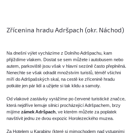
Zřícenina hradu Adršpach (okr. Náchod)
Na dnešní výlet vycházíme z Dolního Adršpachu, kam
přijíždíme vlakem. Dostat se sem můžete i autobusem nebo
autem, parkoviště jsou však v hlavní sezóně často přeplněná.
Nenechte se však odradit množstvím turistů, téměř všichni
míří do Adršpašských skal, na cestě ke zřícenině hradu
potkáte jen pár lidí a užijete si tak klidu a samoty.
Od vlakové zastávky vyrážíme po červené turistické značce,
která nejdříve lemuje silnici procházející Adršpachem, brzy
míjíme
zámek Adršpach
, ve kterém můžete za poplatek
navštívit jednu ze dvou expozic Horolezeckého muzea.
Za Hotelem u Karabiny (které si mimochodem nad vstupními