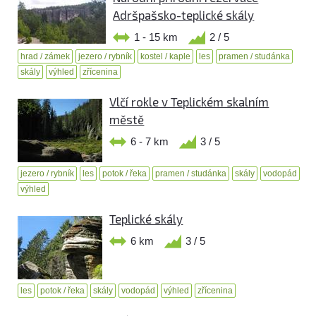
Adršpašsko-teplické skály
1 - 15 km
2 / 5
hrad / zámek
jezero / rybník
kostel / kaple
les
pramen / studánka
skály
výhled
zřícenina
Vlčí rokle v Teplickém skalním
městě
6 - 7 km
3 / 5
jezero / rybník
les
potok / řeka
pramen / studánka
skály
vodopád
výhled
Teplické skály
6 km
3 / 5
les
potok / řeka
skály
vodopád
výhled
zřícenina