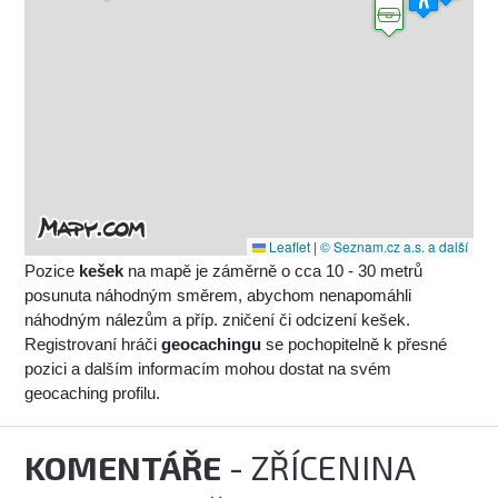
Leaflet
|
© Seznam.cz a.s. a další
Pozice
kešek
na mapě je záměrně o cca 10 - 30 metrů
posunuta náhodným směrem, abychom nenapomáhli
náhodným nálezům a příp. zničení či odcizení kešek.
Registrovaní hráči
geocachingu
se pochopitelně k přesné
pozici a dalším informacím mohou dostat na svém
geocaching profilu.
KOMENTÁŘE
- ZŘÍCENINA