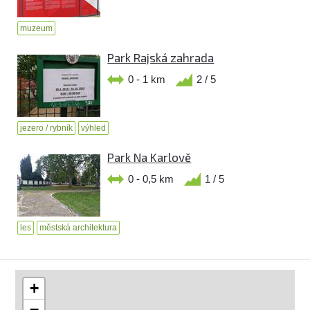
muzeum
Park Rajská zahrada
0 - 1 km
2 / 5
jezero / rybník
výhled
Park Na Karlově
0 - 0,5 km
1 / 5
les
městská architektura
+
−