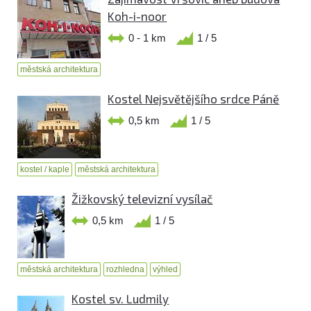
Koh-i-noor
0 - 1 km
1 / 5
městská architektura
Kostel Nejsvětějšího srdce Páně
0,5 km
1 / 5
kostel / kaple
městská architektura
Žižkovský televizní vysílač
0,5 km
1 / 5
městská architektura
rozhledna
výhled
Kostel sv. Ludmily