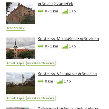
Vršovický zámeček
0 - 1 km
1 / 5
hrad / zámek
Kostel sv. Mikuláše ve Vršovicích
0 - 1 km
1 / 5
kostel / kaple
městská architektura
Kostel sv. Václava ve Vršovicích
0 km
1 / 5
kostel / kaple
městská architektura
Zajímavost Vršovic aneb budova