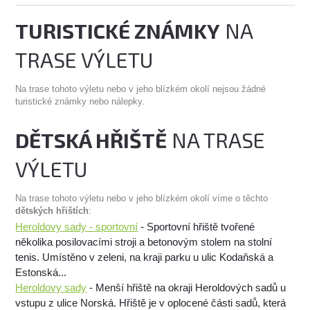
TURISTICKÉ ZNÁMKY
NA
TRASE VÝLETU
Na trase tohoto výletu nebo v jeho blízkém okolí nejsou žádné
turistické známky nebo nálepky.
DĚTSKÁ HŘIŠTĚ
NA TRASE
VÝLETU
Na trase tohoto výletu nebo v jeho blízkém okolí víme o těchto
dětských hřištích
:
Heroldovy sady - sportovní
- Sportovní hřiště tvořené
několika posilovacími stroji a betonovým stolem na stolní
tenis. Umístěno v zeleni, na kraji parku u ulic Kodaňská a
Estonská...
Heroldovy sady
- Menší hřiště na okraji Heroldových sadů u
vstupu z ulice Norská. Hřiště je v oplocené části sadů, která