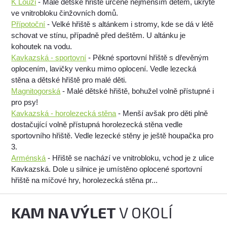
K Louži
- Malé dětské hřiště určené nejmenším dětem, ukryté
ve vnitrobloku činžovních domů.
Přípotoční
- Velké hřiště s altánkem i stromy, kde se dá v létě
schovat ve stínu, případně před deštěm. U altánku je
kohoutek na vodu.
Kavkazská - sportovní
- Pěkné sportovní hřiště s dřevěným
oplocením, lavičky venku mimo oplocení. Vedle lezecká
stěna a dětské hřiště pro malé děti.
Magnitogorská
- Malé dětské hřiště, bohužel volně přístupné i
pro psy!
Kavkazská - horolezecká stěna
- Menší avšak pro děti plně
dostačující volně přístupná horolezecká stěna vedle
sportovního hřiště. Vedle lezecké stěny je ještě houpačka pro
3.
Arménská
- Hřiště se nachází ve vnitrobloku, vchod je z ulice
Kavkazská. Dole u silnice je umístěno oplocené sportovní
hřiště na míčové hry, horolezecká stěna pr...
KAM NA VÝLET
V OKOLÍ