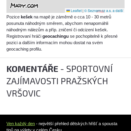
Leaflet
|
© Seznam.cz a.s. a další
Pozice
kešek
na mapě je záměrně o cca 10 - 30 metrů
posunuta náhodným směrem, abychom nenapomáhli
náhodným nálezům a příp. zničení či odcizení kešek.
Registrovaní hráči
geocachingu
se pochopitelně k přesné
pozici a dalším informacím mohou dostat na svém
geocaching profilu.
KOMENTÁŘE
- SPORTOVNÍ
ZAJÍMAVOSTI PRAŽSKÝCH
VRŠOVIC
Ven každý den
- největší přehled dětských hřišť a spousta
tipů na výlety v celém Česku