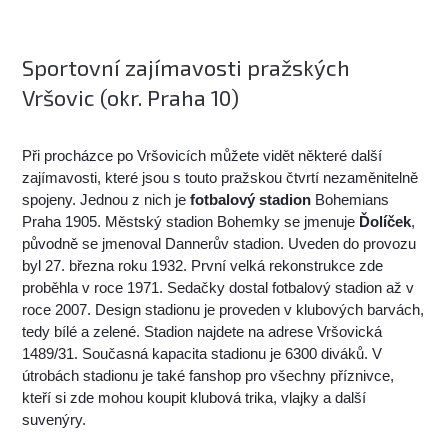
Sportovní zajímavosti pražských
Vršovic (okr. Praha 10)
Při procházce po Vršovicích můžete vidět některé další
zajímavosti, které jsou s touto pražskou čtvrtí nezaměnitelně
spojeny. Jednou z nich je
fotbalový stadion
Bohemians
Praha 1905. Městský stadion Bohemky se jmenuje
Ďolíček
,
původně se jmenoval Dannerův stadion. Uveden do provozu
byl 27. března roku 1932. První velká rekonstrukce zde
proběhla v roce 1971. Sedačky dostal fotbalový stadion až v
roce 2007. Design stadionu je proveden v klubových barvách,
tedy bílé a zelené. Stadion najdete na adrese Vršovická
1489/31. Současná kapacita stadionu je 6300 diváků. V
útrobách stadionu je také fanshop pro všechny příznivce,
kteří si zde mohou koupit klubová trika, vlajky a další
suvenýry.