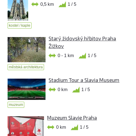
0,5 km
1 / 5
kostel / kaple
Starý židovský hřbitov Praha
Žižkov
0 - 1 km
1 / 5
městská architektura
Stadium Tour a Slavia Museum
0 km
1 / 5
muzeum
Muzeum Slavie Praha
0 km
1 / 5