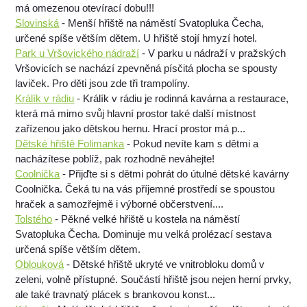
má omezenou otevírací dobu!!!
Slovinská
- Menší hřiště na náměstí Svatopluka Čecha,
určené spíše větším dětem. U hřiště stojí hmyzí hotel.
Park u Vršovického nádraží
- V parku u nádraží v pražských
Vršovicích se nachází zpevněná písčitá plocha se spousty
laviček. Pro děti jsou zde tři trampolíny.
Králík v rádiu
- Králík v rádiu je rodinná kavárna a restaurace,
která má mimo svůj hlavní prostor také další místnost
zařízenou jako dětskou hernu. Hrací prostor má p...
Dětské hřiště Folimanka
- Pokud nevíte kam s dětmi a
nacházítese poblíž, pak rozhodně neváhejte!
Coolnička
- Přijďte si s dětmi pohrát do útulné dětské kavárny
Coolnička. Čeká tu na vás příjemné prostředí se spoustou
hraček a samozřejmě i výborné občerstvení....
Tolstého
- Pěkné velké hřiště u kostela na náměstí
Svatopluka Čecha. Dominuje mu velká prolézací sestava
určená spíše větším dětem.
Oblouková
- Dětské hřiště ukryté ve vnitrobloku domů v
zeleni, volně přístupné. Součástí hřiště jsou nejen herní prvky,
ale také travnatý plácek s brankovou konst...