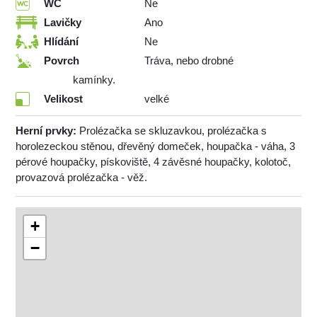
WC
Ne
Lavičky
Ano
Hlídání
Ne
Povrch
Tráva, nebo drobné
kamínky.
Velikost
velké
Herní prvky:
Prolézačka se skluzavkou, prolézačka s
horolezeckou stěnou, dřevěný domeček, houpačka - váha, 3
pérové houpačky, pískoviště, 4 závěsné houpačky, kolotoč,
provazová prolézačka - věž.
+
−