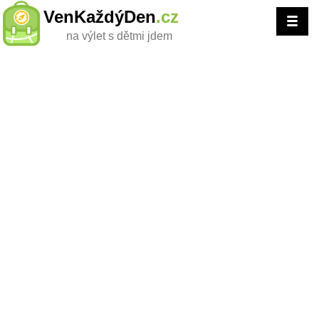
VenKaždýDen
.cz
na výlet s dětmi jdem