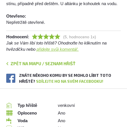
stínu, případně před deštěm. U altánku je kohoutek na vodu.
Otevřeno:
Nepřetržitě otevřené.
Hodnocení:
(5, hodnoceno 1x)
Jak se Vám líbí toto hřiště? Ohodnoťte ho kliknutím na
hvězdičku nebo
přidejte svůj komentář.
ZPĚT NA MAPU / SEZNAM HŘIŠŤ
ZNÁTE NĚKOHO KOMU BY SE MOHLO LÍBIT TOTO
HŘIŠTĚ?
SDÍLEJTE HO NA SVÉM FACEBOOKU!
Typ hřiště
venkovní
Oploceno
Ano
Voda
Ano