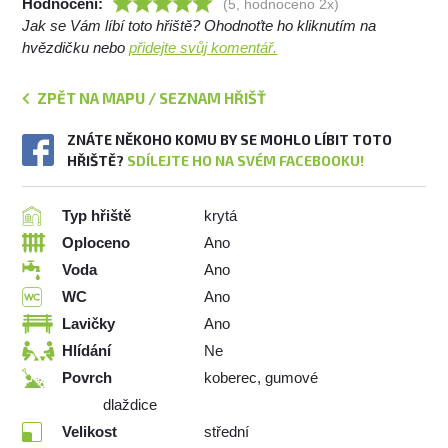
Hodnocení:
(5, hodnoceno 2x)
Jak se Vám líbí toto hřiště? Ohodnoťte ho kliknutím na
hvězdičku nebo
přidejte svůj komentář.
ZPĚT NA MAPU / SEZNAM HŘIŠŤ
ZNÁTE NĚKOHO KOMU BY SE MOHLO LÍBIT TOTO
HŘIŠTĚ?
SDÍLEJTE HO NA SVÉM FACEBOOKU!
Typ hřiště
krytá
Oploceno
Ano
Voda
Ano
WC
Ano
Lavičky
Ano
Hlídání
Ne
Povrch
koberec, gumové
dlaždice
Velikost
střední