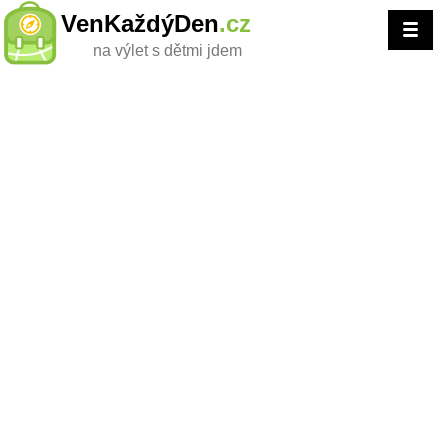
VenKaždýDen
.cz
na výlet s dětmi jdem