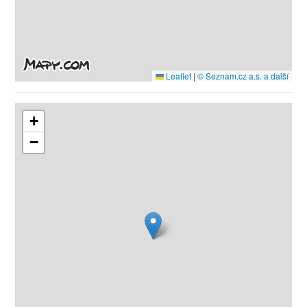
Leaflet
|
© Seznam.cz a.s. a další
+
−