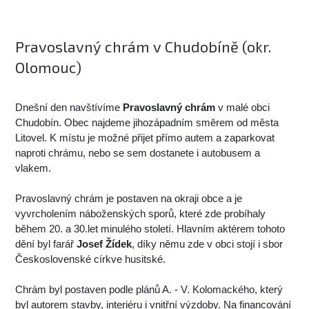
Pravoslavný chrám v Chudobíně (okr.
Olomouc)
Dnešní den navštívíme
Pravoslavný chrám
v malé obci
Chudobín. Obec najdeme jihozápadním směrem od města
Litovel. K místu je možné přijet přímo autem a zaparkovat
naproti chrámu, nebo se sem dostanete i autobusem a
vlakem.
Pravoslavný chrám je postaven na okraji obce a je
vyvrcholením náboženských sporů, které zde probíhaly
během 20. a 30.let minulého století. Hlavním aktérem tohoto
dění byl farář
Josef Žídek
, díky němu zde v obci stojí i sbor
Československé církve husitské.
Chrám byl postaven podle plánů A. - V. Kolomackého, který
byl autorem stavby, interiéru i vnitřní výzdoby. Na financování