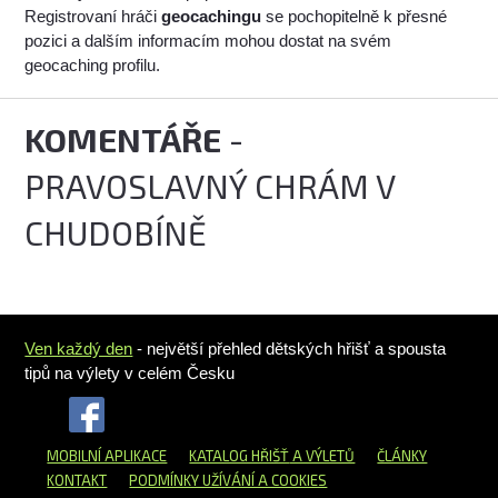
Registrovaní hráči
geocachingu
se pochopitelně k přesné
pozici a dalším informacím mohou dostat na svém
geocaching profilu.
KOMENTÁŘE
-
PRAVOSLAVNÝ CHRÁM V
CHUDOBÍNĚ
Ven každý den
- největší přehled dětských hřišť a spousta
tipů na výlety v celém Česku
MOBILNÍ APLIKACE
KATALOG HŘIŠŤ
A VÝLETŮ
ČLÁNKY
KONTAKT
PODMÍNKY UŽÍVÁNÍ A COOKIES