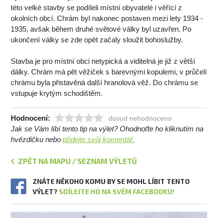
této velké stavby se podíleli místní obyvatelé i věřící z
okolních obcí. Chrám byl nakonec postaven mezi lety 1934 -
1935, avšak během druhé světové války byl uzavřen. Po
ukončení války se zde opět začaly sloužit bohoslužby.
Stavba je pro místní obci netypická a viditelná je již z větší
dálky. Chrám má pět věžiček s barevnými kopulemi, v průčelí
chrámu byla přistavěná další hranolová věž. Do chrámu se
vstupuje krytým schodištěm.
Hodnocení:
dosud nehodnoceno
Jak se Vám líbí tento tip na výlet? Ohodnoťte ho kliknutím na
hvězdičku nebo
přidejte svůj komentář.
ZPĚT NA MAPU / SEZNAM VÝLETŮ
ZNÁTE NĚKOHO KOMU BY SE MOHL LÍBIT TENTO
VÝLET?
SDÍLEJTE HO NA SVÉM FACEBOOKU!