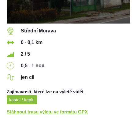
Střední Morava
0 - 0,1 km
2 / 5
0,5 - 1 hod.
jen cíl
Zajímavosti, které lze na výletě vidět
kostel / kaple
Stáhnout trasu výletu ve formátu GPX