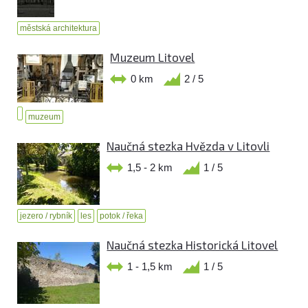
městská architektura
Muzeum Litovel
0 km
2 / 5
muzeum
Naučná stezka Hvězda v Litovli
1,5 - 2 km
1 / 5
jezero / rybník
les
potok / řeka
Naučná stezka Historická Litovel
1 - 1,5 km
1 / 5