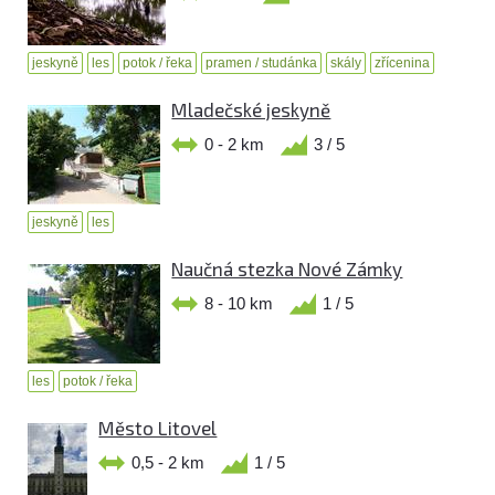
jeskyně
les
potok / řeka
pramen / studánka
skály
zřícenina
Mladečské jeskyně
0 - 2 km
3 / 5
jeskyně
les
Naučná stezka Nové Zámky
8 - 10 km
1 / 5
les
potok / řeka
Město Litovel
0,5 - 2 km
1 / 5