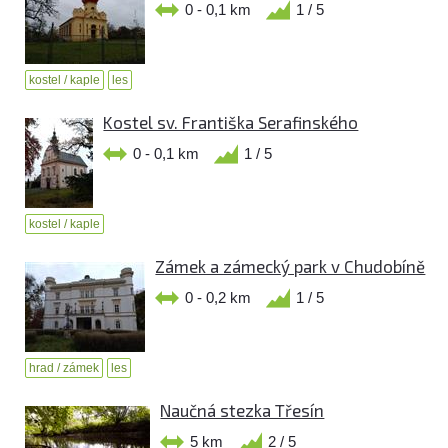
0 - 0,1 km
1 / 5
kostel / kaple
les
Kostel sv. Františka Serafinského
0 - 0,1 km
1 / 5
kostel / kaple
Zámek a zámecký park v Chudobíně
0 - 0,2 km
1 / 5
hrad / zámek
les
Naučná stezka Třesín
5 km
2 / 5