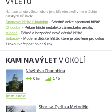
VÝLETU
Na trase tohoto výletu nebo v jeho blízkém okolí víme o těchto
dětských hřištích
:
Sportovní hřiště Chudobín
- Středně velké sportovní hřiště.
Chudobín
- Pěkné hřiště nedaleko zámeckého areálu.
Mladeč
- Pěkné a bezpečné nové dětské hřiště.
Sobáčov
- Moderní dětské hřiště, které je otevřené pro celou
širokou veřejnost po celý rok
KAM NA VÝLET
V OKOLÍ
Návštěva Chudobína
0 km
1 / 5
kostel / kaple
Sbor sv. Cyrila a Metoděje