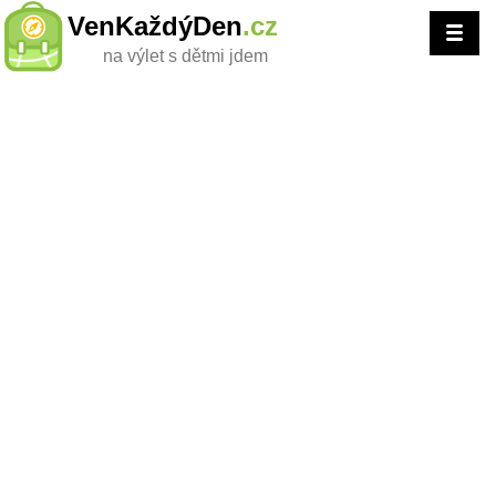
VenKaždýDen
.cz
na výlet s dětmi jdem