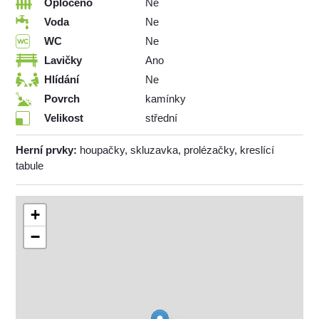
Oploceno
Ne
Voda
Ne
WC
Ne
Lavičky
Ano
Hlídání
Ne
Povrch
kamínky
Velikost
střední
Herní prvky:
houpačky, skluzavka, prolézačky, kreslící
tabule
+
−