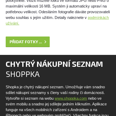
poskytnete. Vložit můžete fotku ve formátu JPG nebo PNG o
maximální velikosti 16 MB. Systém ji automaticky upraví na
potřebnou velikost. Odesláním fotografie dáváte provozovateli
webu souhlas s jejím užitím. Detaily naleznete v
podmínkách
užívání.
PŘIDAT FOTKY ...
CHYTRÝ NÁKUPNÍ SEZNAM
SHOPPKA
Shopka je chytrý nákupní seznam. Umožňuje vám snadno
sdílet nákupní seznamy s členy vaší rodiny či domácnosti.
Vytvořte si seznam na webu
www.shoppka.com
nebo ve
svém mobilu a snadno jej sdílejte jedním kliknutím. Aplikace
funguje na všech mobilních zařízení s Androidem a na
iPhonech nebo ve webovém prohlížeči. Všechny funkce jsou