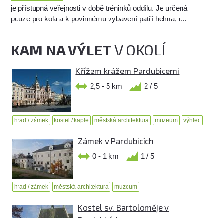
je přístupná veřejnosti v době tréninků oddílu. Je určená
pouze pro kola a k povinnému vybavení patří helma, r...
KAM NA VÝLET
V OKOLÍ
Křížem krážem Pardubicemi
2,5 - 5 km
2 / 5
hrad / zámek
kostel / kaple
městská architektura
muzeum
výhled
Zámek v Pardubicích
0 - 1 km
1 / 5
hrad / zámek
městská architektura
muzeum
Kostel sv. Bartoloměje v