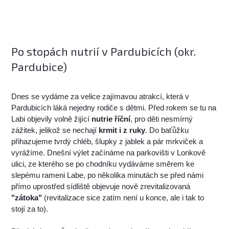
Po stopách nutrií v Pardubicích (okr.
Pardubice)
Dnes se vydáme za velice zajímavou atrakcí, která v
Pardubicích láká nejedny rodiče s dětmi. Před rokem se tu na
Labi objevily volně žijící
nutrie říční
, pro děti nesmírný
zážitek, jelikož se nechají
krmit i z ruky
. Do baťůžku
přihazujeme tvrdý chléb, šlupky z jablek a pár mrkviček a
vyrážíme. Dnešní výlet začínáme na parkovišti v Lonkově
ulici, ze kterého se po chodníku vydáváme směrem ke
slepému rameni Labe, po několika minutách se před námi
přímo uprostřed sídliště objevuje nově zrevitalizovaná
"zátoka"
(revitalizace sice zatím není u konce, ale i tak to
stojí za to).