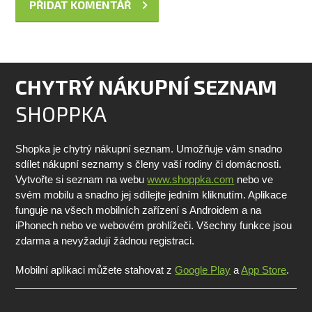
CHYTRÝ NÁKUPNÍ SEZNAM
SHOPPKA
Shopka je chytrý nákupní seznam. Umožňuje vám snadno
sdílet nákupní seznamy s členy vaší rodiny či domácnosti.
Vytvořte si seznam na webu
www.shoppka.com
nebo ve
svém mobilu a snadno jej sdílejte jedním kliknutím. Aplikace
funguje na všech mobilních zařízení s Androidem a na
iPhonech nebo ve webovém prohlížeči. Všechny funkce jsou
zdarma a nevyžadují žádnou registraci.
Mobilní aplikaci můžete stahovat z
Google Play
a
App Store
.