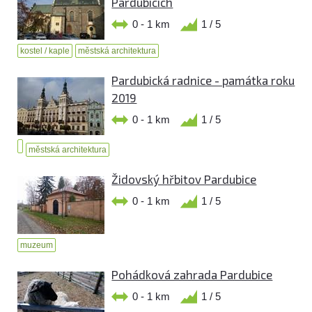
Pardubicích
0 - 1 km
1 / 5
kostel / kaple
městská architektura
Pardubická radnice - památka roku
2019
0 - 1 km
1 / 5
městská architektura
Židovský hřbitov Pardubice
0 - 1 km
1 / 5
muzeum
Pohádková zahrada Pardubice
0 - 1 km
1 / 5