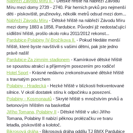
Nábřeží Závodu Míru II.
- Dětské hřiště na nábřeží Závodu
Míru mezi domy 2739 - 2740. Pár herních prvků pro nejmenší
děti - pískoviště, pružinovky, několik metrů odsud mezi dom...
Nábřeží Závodu Míru
- Dětské hřiště na nábřeží Závodu Míru
mezi domy 1883 a 1858, Pardubice. Původní již nedostačující
sídlištní hřiště, prošlo okolo roku 2011/2012 rekonst...
Pardubice-Polabiny IV-Brožíkova II.
- Pokud hledáte menší
hřiště, které byste navštívili s vašimi dětmi, pak jste jedno
právě našli!
Pardubice-Za zimním stadionem
- Kamínkové dětské hřiště
se spoustou atrakcí a příjemným posezením pro rodiče!
Hotel Sport
- Krásné nedávno zrekonstruované dětské hřiště
s travnatým povrchem
Polabiny - Hradecká
- Hezké hřiště v blízkosti frekventované
silnice. V okolí dostatek stínu k odpočinku a posezení.
Polabiny - Kosmonautů
- Skryté hřiště s množstvím prvků a
betonovým hřištěm na basketbal
Jiřího Tomana, Polabiny II
- Dětské hřiště v ulici Jiřího
Tomana, Polabiny II nabízí pěknou prolézačku ve tvaru
letadla, pískoviště a kolotoč.
Bikrosová dráha
- Bikrosová dráha oddílu TJ BMX Pardubice