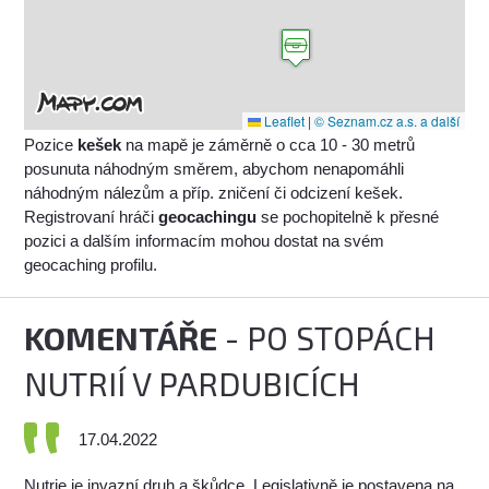
Leaflet
|
© Seznam.cz a.s. a další
Pozice
kešek
na mapě je záměrně o cca 10 - 30 metrů
posunuta náhodným směrem, abychom nenapomáhli
náhodným nálezům a příp. zničení či odcizení kešek.
Registrovaní hráči
geocachingu
se pochopitelně k přesné
pozici a dalším informacím mohou dostat na svém
geocaching profilu.
KOMENTÁŘE
- PO STOPÁCH
NUTRIÍ V PARDUBICÍCH
17.04.2022
Nutrie je invazní druh a škůdce. Legislativně je postavena na