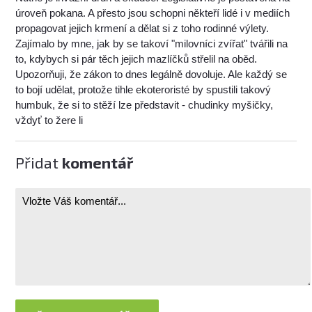
úroveň pokana. A přesto jsou schopni někteří lidé i v mediích
propagovat jejich krmení a dělat si z toho rodinné výlety.
Zajímalo by mne, jak by se takoví "milovníci zvířat" tvářili na
to, kdybych si pár těch jejich mazlíčků střelil na oběd.
Upozorňuji, že zákon to dnes legálně dovoluje. Ale každý se
to bojí udělat, protože tihle ekoteroristé by spustili takový
humbuk, že si to stěží lze představit - chudinky myšičky,
vždyť to žere li
Přidat
komentář