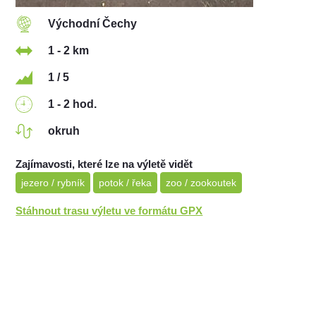
Východní Čechy
1 - 2 km
1 / 5
1 - 2 hod.
okruh
Zajímavosti, které lze na výletě vidět
jezero / rybník
potok / řeka
zoo / zookoutek
Stáhnout trasu výletu ve formátu GPX