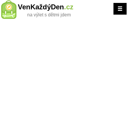
VenKaždýDen
.cz
na výlet s dětmi jdem