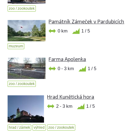
zoo / zookoutek
Památník Zámeček v Pardubicích
0 km
1 / 5
muzeum
Farma Apolenka
0 - 3 km
1 / 5
zoo / zookoutek
Hrad Kunětická hora
2 - 3 km
1 / 5
hrad / zámek
výhled
zoo / zookoutek