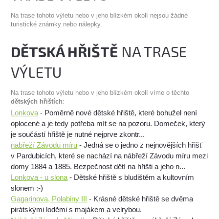
Na trase tohoto výletu nebo v jeho blízkém okolí nejsou žádné
turistické známky nebo nálepky.
DĚTSKÁ HŘIŠTĚ
NA TRASE
VÝLETU
Na trase tohoto výletu nebo v jeho blízkém okolí víme o těchto
dětských hřištích
:
Lonkova
- Poměrně nové dětské hřiště, které bohužel není
oplocené a je tedy potřeba mít se na pozoru. Domeček, který
je součástí hřiště je nutné nejprve zkontr...
nabřeží Závodu míru
- Jedná se o jedno z nejnovějších hřišť
v Pardubicích, které se nachází na nábřeží Závodu míru mezi
domy 1884 a 1885. Bezpečnost dětí na hřišti a jeho n...
Lonkova - u slona
- Dětské hřiště s bludištěm a kultovním
slonem :-)
Gagarinova, Polabiny III
- Krásné dětské hřiště se dvěma
pirátskými loděmi s majákem a velrybou.