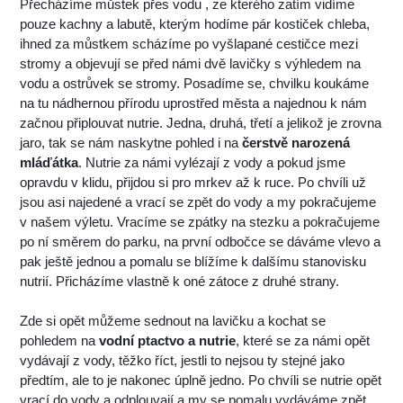
Přecházíme můstek přes vodu , ze kterého zatím vidíme
pouze kachny a labutě, kterým hodíme pár kostiček chleba,
ihned za můstkem scházíme po vyšlapané cestičce mezi
stromy a objevují se před námi dvě lavičky s výhledem na
vodu a ostrůvek se stromy. Posadíme se, chvilku koukáme
na tu nádhernou přírodu uprostřed města a najednou k nám
začnou připlouvat nutrie. Jedna, druhá, třetí a jelikož je zrovna
jaro, tak se nám naskytne pohled i na
čerstvě narozená
mláďátka
. Nutrie za námi vylézají z vody a pokud jsme
opravdu v klidu, přijdou si pro mrkev až k ruce. Po chvíli už
jsou asi najedené a vrací se zpět do vody a my pokračujeme
v našem výletu. Vracíme se zpátky na stezku a pokračujeme
po ní směrem do parku, na první odbočce se dáváme vlevo a
pak ještě jednou a pomalu se blížíme k dalšímu stanovisku
nutrií. Přicházíme vlastně k oné zátoce z druhé strany.
Zde si opět můžeme sednout na lavičku a kochat se
pohledem na
vodní ptactvo a nutrie
, které se za námi opět
vydávají z vody, těžko říct, jestli to nejsou ty stejné jako
předtím, ale to je nakonec úplně jedno. Po chvíli se nutrie opět
vrací do vody a odplouvají a my se pomalu vydáváme zpět.