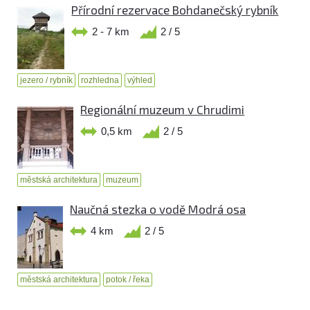
Přírodní rezervace Bohdanečský rybník
2 - 7 km
2 / 5
jezero / rybník
rozhledna
výhled
Regionální muzeum v Chrudimi
0,5 km
2 / 5
městská architektura
muzeum
Naučná stezka o vodě Modrá osa
4 km
2 / 5
městská architektura
potok / řeka