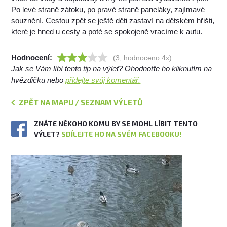
Po levé straně zátoku, po pravé straně paneláky, zajímavé
souznění. Cestou zpět se ještě děti zastaví na dětském hřišti,
které je hned u cesty a poté se spokojeně vracíme k autu.
Hodnocení:
(3, hodnoceno 4x)
Jak se Vám líbí tento tip na výlet? Ohodnoťte ho kliknutím na
hvězdičku nebo
přidejte svůj komentář.
ZPĚT NA MAPU / SEZNAM VÝLETŮ
ZNÁTE NĚKOHO KOMU BY SE MOHL LÍBIT TENTO
VÝLET?
SDÍLEJTE HO NA SVÉM FACEBOOKU!