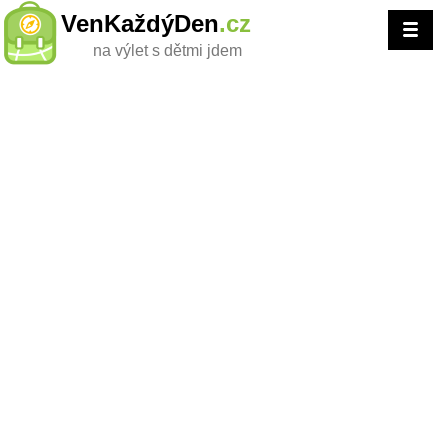
VenKaždýDen
.cz
na výlet s dětmi jdem