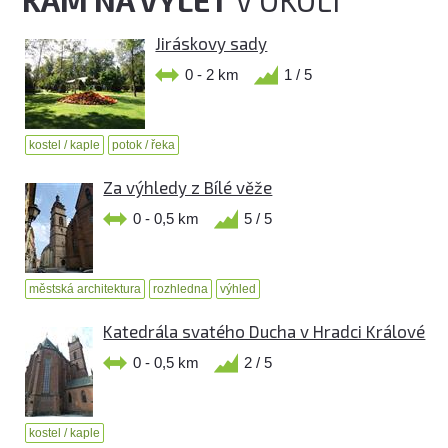
KAM NA VÝLET
V OKOLÍ
Jiráskovy sady
0 - 2 km
1 / 5
kostel / kaple
potok / řeka
Za výhledy z Bílé věže
0 - 0,5 km
5 / 5
městská architektura
rozhledna
výhled
Katedrála svatého Ducha v Hradci Králové
0 - 0,5 km
2 / 5
kostel / kaple