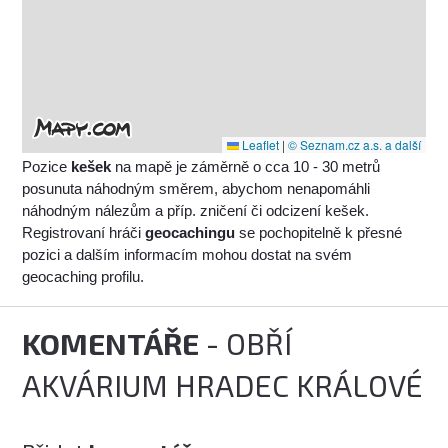
Leaflet
|
© Seznam.cz a.s. a další
Pozice
kešek
na mapě je záměrně o cca 10 - 30 metrů
posunuta náhodným směrem, abychom nenapomáhli
náhodným nálezům a příp. zničení či odcizení kešek.
Registrovaní hráči
geocachingu
se pochopitelně k přesné
pozici a dalším informacím mohou dostat na svém
geocaching profilu.
KOMENTÁŘE
- OBŘÍ
AKVÁRIUM HRADEC KRÁLOVÉ