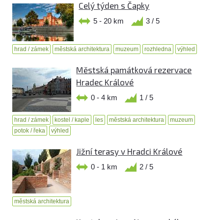
Celý týden s Čapky
5 - 20 km
3 / 5
hrad / zámek
městská architektura
muzeum
rozhledna
výhled
Městská památková rezervace
Hradec Králové
0 - 4 km
1 / 5
hrad / zámek
kostel / kaple
les
městská architektura
muzeum
potok / řeka
výhled
Jižní terasy v Hradci Králové
0 - 1 km
2 / 5
městská architektura