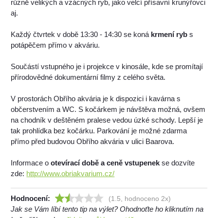
různě velikých a vzácných ryb, jako velcí přísavní krunýřovci
aj.
Každý čtvrtek v době 13:30 - 14:30 se koná
krmení ryb
s
potápěčem přímo v akváriu.
Součástí vstupného je i projekce v kinosále, kde se promítají
přírodovědné dokumentární filmy z celého světa.
V prostorách Obřího akvária je k dispozici i kavárna s
občerstvením a WC. S kočárkem je návštěva možná, ovšem
na chodník v deštěném pralese vedou úzké schody. Lepší je
tak prohlídka bez kočárku. Parkování je možné zdarma
přímo před budovou Obřího akvária v ulici Baarova.
Informace o
otevírací době a ceně vstupenek
se dozvíte
zde:
http://www.obriakvarium.cz/
Hodnocení:
(1.5, hodnoceno 2x)
Jak se Vám líbí tento tip na výlet? Ohodnoťte ho kliknutím na