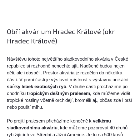
Obří akvárium Hradec Králové (okr.
Hradec Králové)
Návštěvu tohoto největšího sladkovodního akvária v České
republice si rozhodně nenechte ujít. Nadšené budou nejen
děti, ale i dospělí. Prostor akvária je rozdělen do několika
částí. V první části je výstavní místnost s výstavou unikátní
sbírky lebek exotických ryb
. V druhé části procházíme po
chodníku
tropickým deštným pralesem
, kde můžeme vidět
tropické rostliny včetně orchidejí, bromélií aj., občas zde i prší
nebo pouští mlhu.
Po projití pralesem přicházíme konečně k
velkému
sladkovodnímu akváriu
, kde můžeme pozorovat 40 druhů
ryb žijících ve Střední a Jižní Americe. Je tu na 500 kusů