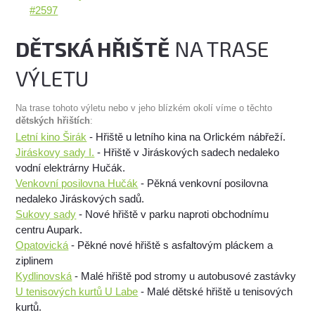
#2597
DĚTSKÁ HŘIŠTĚ
NA TRASE
VÝLETU
Na trase tohoto výletu nebo v jeho blízkém okolí víme o těchto
dětských hřištích
:
Letní kino Širák
- Hřiště u letního kina na Orlickém nábřeží.
Jiráskovy sady I.
- Hřiště v Jiráskových sadech nedaleko
vodní elektrárny Hučák.
Venkovní posilovna Hučák
- Pěkná venkovní posilovna
nedaleko Jiráskových sadů.
Sukovy sady
- Nové hřiště v parku naproti obchodnímu
centru Aupark.
Opatovická
- Pěkné nové hřiště s asfaltovým pláckem a
ziplinem
Kydlinovská
- Malé hřiště pod stromy u autobusové zastávky
U tenisových kurtů U Labe
- Malé dětské hřiště u tenisových
kurtů.