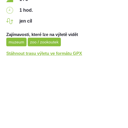
1 hod.
jen cíl
Zajímavosti, které lze na výletě vidět
muzeum
zoo / zookoutek
Stáhnout trasu výletu ve formátu GPX