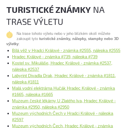
TURISTICKÉ ZNÁMKY
NA
TRASE VÝLETU
Na trase tohoto výletu nebo v jeho blízkém okolí můžete
zakoupit tyto
turistické známky, nálepky, stampky nebo 3D
výletky
:
Bílá věž v Hradci Králové - známka #2555, nálepka #2555
Hradec Králové - známka #739, nálepka #739
Kostel sv. Mikuláše, Hradec Králové - známka #2537,
nálepka #2537
Labyrint Divadla Drak, Hradec Králové - známka #1811,
nálepka #1811
Malá vodní elektrárna Hučák Hradec Králové - známka
#1665, nálepka #1665
Muzeum české lékárny U Zlatého lva, Hradec Králové -
známka #2950, nálepka #2950
Muzeum východních Čech v Hradci Králové - nálepka
#2597
Muzeum východních Čech, Hradec Králové - známka