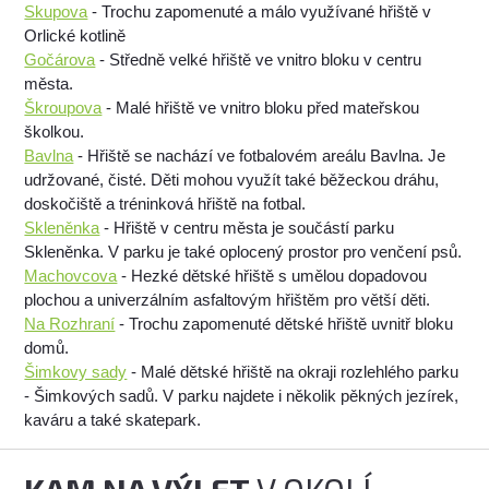
Skupova
- Trochu zapomenuté a málo využívané hřiště v
Orlické kotlině
Gočárova
- Středně velké hřiště ve vnitro bloku v centru
města.
Škroupova
- Malé hřiště ve vnitro bloku před mateřskou
školkou.
Bavlna
- Hřiště se nachází ve fotbalovém areálu Bavlna. Je
udržované, čisté. Děti mohou využít také běžeckou dráhu,
doskočiště a tréninková hřiště na fotbal.
Skleněnka
- Hřiště v centru města je součástí parku
Skleněnka. V parku je také oplocený prostor pro venčení psů.
Machovcova
- Hezké dětské hřiště s umělou dopadovou
plochou a univerzálním asfaltovým hřištěm pro větší děti.
Na Rozhraní
- Trochu zapomenuté dětské hřiště uvnitř bloku
domů.
Šimkovy sady
- Malé dětské hřiště na okraji rozlehlého parku
- Šimkových sadů. V parku najdete i několik pěkných jezírek,
kaváru a také skatepark.