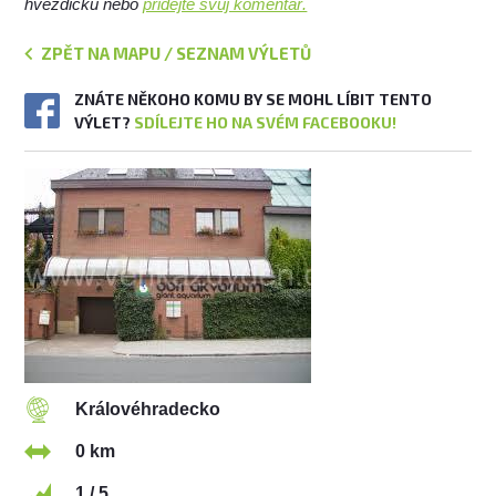
hvězdičku nebo
přidejte svůj komentář.
ZPĚT NA MAPU / SEZNAM VÝLETŮ
ZNÁTE NĚKOHO KOMU BY SE MOHL LÍBIT TENTO
VÝLET?
SDÍLEJTE HO NA SVÉM FACEBOOKU!
Královéhradecko
0 km
1 / 5