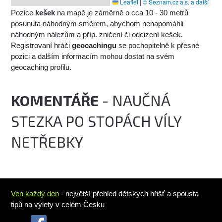
Leaflet
|
© Seznam.cz a.s. a další
Pozice
kešek
na mapě je záměrně o cca 10 - 30 metrů
posunuta náhodným směrem, abychom nenapomáhli
náhodným nálezům a příp. zničení či odcizení kešek.
Registrovaní hráči
geocachingu
se pochopitelně k přesné
pozici a dalším informacím mohou dostat na svém
geocaching profilu.
KOMENTÁŘE
- NAUČNÁ
STEZKA PO STOPÁCH VÍLY
NETŘEBKY
Ven každý den
- největší přehled dětských hřišť a spousta
tipů na výlety v celém Česku