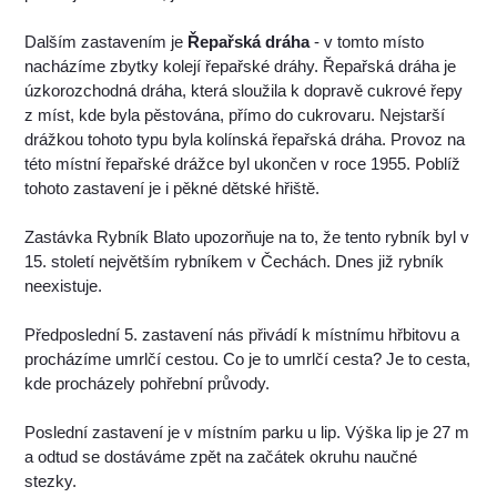
Dalším zastavením je
Řepařská dráha
- v tomto místo
nacházíme zbytky kolejí řepařské dráhy. Řepařská dráha je
úzkorozchodná dráha, která sloužila k dopravě cukrové řepy
z míst, kde byla pěstována, přímo do cukrovaru. Nejstarší
drážkou tohoto typu byla kolínská řepařská dráha. Provoz na
této místní řepařské drážce byl ukončen v roce 1955. Poblíž
tohoto zastavení je i pěkné dětské hřiště.
Zastávka Rybník Blato upozorňuje na to, že tento rybník byl v
15. století největším rybníkem v Čechách. Dnes již rybník
neexistuje.
Předposlední 5. zastavení nás přivádí k místnímu hřbitovu a
procházíme umrlčí cestou. Co je to umrlčí cesta? Je to cesta,
kde procházely pohřební průvody.
Poslední zastavení je v místním parku u lip. Výška lip je 27 m
a odtud se dostáváme zpět na začátek okruhu naučné
stezky.