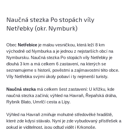
Naučná stezka Po stopách víly
Netřebky (okr. Nymburk)
Obec
Netřebice
je malou vesničkou, která leží 8 km
východně od Nymburka a je jednou z nejstarších obcí na
Nymbursku. Naučná stezka Po stopách víly Netřebky je
dlouhá 3 km a má celkem 6 zastavení, na kterých se
seznamujeme s historií, pověstmi a zajímavostmi této obce.
Víly Netřebka svými úkoly pobaví i ty nejmenší turisty.
Naučná stezka
má celkem šest zastavení: U křížku, kde
naučná stezka začíná; výhled na Havraň, Řepařská dráha,
Rybník Blato, Umrlčí cesta a Lípy.
Výhled na Havraň zmiňuje mohutné středověké hradiště,
které zde kdysi stávalo. Nyní je zde vybudovaný přístřešek a
pokud je viditelnost, jsou odtud vidět i Krkonoše.