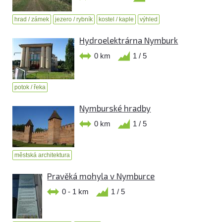
hrad / zámek
jezero / rybník
kostel / kaple
výhled
Hydroelektrárna Nymburk
0 km
1 / 5
potok / řeka
Nymburské hradby
0 km
1 / 5
městská architektura
Pravěká mohyla v Nymburce
0 - 1 km
1 / 5