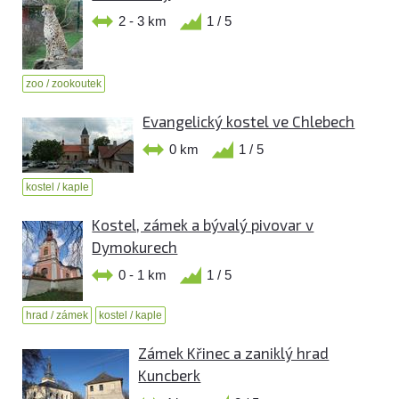
2 - 3 km
1 / 5
zoo / zookoutek
Evangelický kostel ve Chlebech
0 km
1 / 5
kostel / kaple
Kostel, zámek a bývalý pivovar v
Dymokurech
0 - 1 km
1 / 5
hrad / zámek
kostel / kaple
Zámek Křinec a zaniklý hrad
Kuncberk