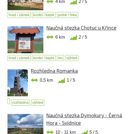
4 km
2 / 5
hrad / zámek
kostel / kaple
potok / řeka
Naučná stezka Chotuc u Křince
6 km
2 / 5
hrad / zámek
kostel / kaple
les
výhled
Rozhledna Romanka
0,5 km
1 / 5
rozhledna
výhled
Naučná stezka Dymokury - Černá
Hora - Svídnice
10 - 11 km
5 / 5