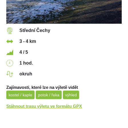
Střední Čechy
3 - 4 km
4 / 5
1 hod.
okruh
Zajímavosti, které lze na výletě vidět
kostel / kaple
potok / řeka
výhled
Stáhnout trasu výletu ve formátu GPX