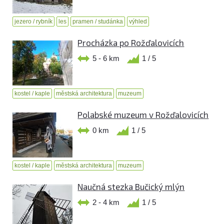
jezero / rybník
les
pramen / studánka
výhled
Procházka po Rožďalovicích
5 - 6 km
1 / 5
kostel / kaple
městská architektura
muzeum
Polabské muzeum v Rožďalovicích
0 km
1 / 5
kostel / kaple
městská architektura
muzeum
Naučná stezka Bučický mlýn
2 - 4 km
1 / 5