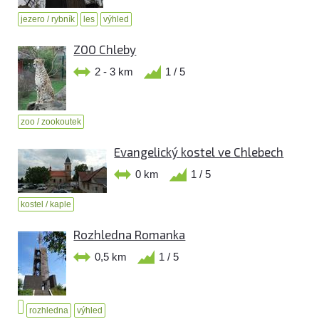
jezero / rybník
les
výhled
ZOO Chleby
2 - 3 km
1 / 5
zoo / zookoutek
Evangelický kostel ve Chlebech
0 km
1 / 5
kostel / kaple
Rozhledna Romanka
0,5 km
1 / 5
rozhledna
výhled