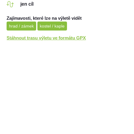
jen cíl
Zajímavosti, které lze na výletě vidět
hrad / zámek
kostel / kaple
Stáhnout trasu výletu ve formátu GPX