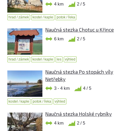
4 km
2 / 5
hrad / zámek
kostel / kaple
potok / řeka
Naučná stezka Chotuc u Křince
6 km
2 / 5
hrad / zámek
kostel / kaple
les
výhled
Naučná stezka Po stopách víly
Netřebky
3 - 4 km
4 / 5
kostel / kaple
potok / řeka
výhled
Naučná stezka Holské rybníky
4 km
2 / 5