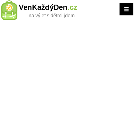
VenKaždýDen
.cz
na výlet s dětmi jdem