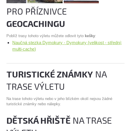
PRO PŘÍZNIVCE
GEOCACHINGU
Poblíž trasy tohoto výletu můžete odlovit tyto
kešky
:
Naučná stezka Dymokury - Dymokury (velikost - střední;
multi-cache)
TURISTICKÉ ZNÁMKY
NA
TRASE VÝLETU
Na trase tohoto výletu nebo v jeho blízkém okolí nejsou žádné
turistické známky nebo nálepky.
DĚTSKÁ HŘIŠTĚ
NA TRASE