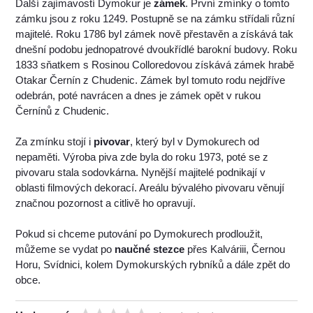
Další zajímavostí Dymokur je
zámek
. První zmínky o tomto
zámku jsou z roku 1249. Postupně se na zámku střídali různí
majitelé. Roku 1786 byl zámek nově přestavěn a získává tak
dnešní podobu jednopatrové dvoukřídlé barokní budovy. Roku
1833 sňatkem s Rosinou Colloredovou získává zámek hrabě
Otakar Černín z Chudenic. Zámek byl tomuto rodu nejdříve
odebrán, poté navrácen a dnes je zámek opět v rukou
Černínů z Chudenic.
Za zmínku stojí i
pivovar
, který byl v Dymokurech od
nepaměti. Výroba piva zde byla do roku 1973, poté se z
pivovaru stala sodovkárna. Nynější majitelé podnikají v
oblasti filmových dekorací. Areálu bývalého pivovaru věnují
značnou pozornost a citlivě ho opravují.
Pokud si chceme putování po Dymokurech prodloužit,
můžeme se vydat po
naučné stezce
přes Kalváriii, Černou
Horu, Svídnici, kolem Dymokurských rybníků a dále zpět do
obce.