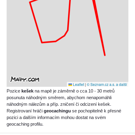
Leaflet
|
© Seznam.cz a.s. a další
Pozice
kešek
na mapě je záměrně o cca 10 - 30 metrů
posunuta náhodným směrem, abychom nenapomáhli
náhodným nálezům a příp. zničení či odcizení kešek.
Registrovaní hráči
geocachingu
se pochopitelně k přesné
pozici a dalším informacím mohou dostat na svém
geocaching profilu.