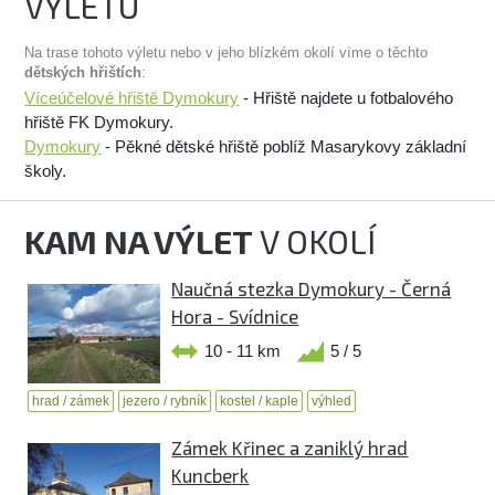
VÝLETU
Na trase tohoto výletu nebo v jeho blízkém okolí víme o těchto
dětských hřištích
:
Víceúčelové hřiště Dymokury
- Hřiště najdete u fotbalového
hřiště FK Dymokury.
Dymokury
- Pěkné dětské hřiště poblíž Masarykovy základní
školy.
KAM NA VÝLET
V OKOLÍ
Naučná stezka Dymokury - Černá
Hora - Svídnice
10 - 11 km
5 / 5
hrad / zámek
jezero / rybník
kostel / kaple
výhled
Zámek Křinec a zaniklý hrad
Kuncberk