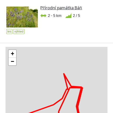
Přírodní památka Báň
2 - 5 km
2 / 5
les
výhled
+
−