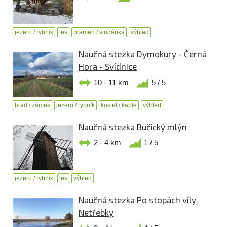
jezero / rybník
les
pramen / studánka
výhled
Naučná stezka Dymokury - Černá
Hora - Svídnice
10 - 11 km
5 / 5
hrad / zámek
jezero / rybník
kostel / kaple
výhled
Naučná stezka Bučický mlýn
2 - 4 km
1 / 5
jezero / rybník
les
výhled
Naučná stezka Po stopách víly
Netřebky