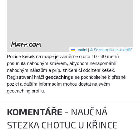
Leaflet
|
© Seznam.cz a.s. a další
Pozice
kešek
na mapě je záměrně o cca 10 - 30 metrů
posunuta náhodným směrem, abychom nenapomáhli
náhodným nálezům a příp. zničení či odcizení kešek.
Registrovaní hráči
geocachingu
se pochopitelně k přesné
pozici a dalším informacím mohou dostat na svém
geocaching profilu.
KOMENTÁŘE
- NAUČNÁ
STEZKA CHOTUC U KŘINCE