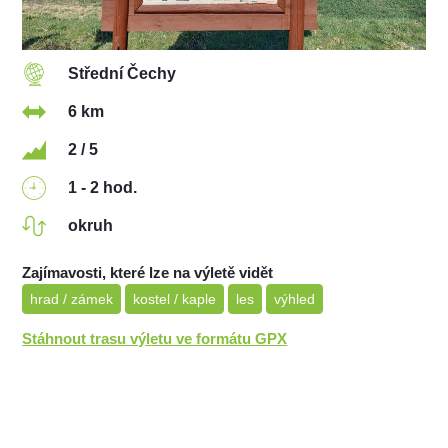
Střední Čechy
6 km
2 / 5
1 - 2 hod.
okruh
Zajímavosti, které lze na výletě vidět
hrad / zámek
kostel / kaple
les
výhled
Stáhnout trasu výletu ve formátu GPX