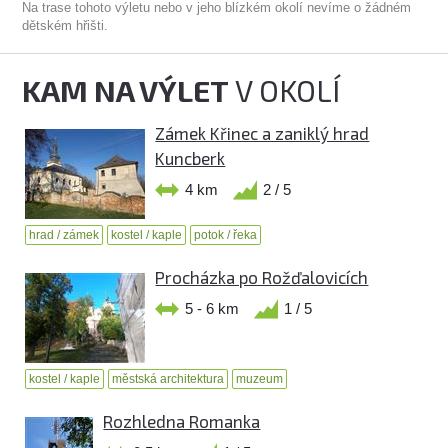
Na trase tohoto výletu nebo v jeho blízkém okolí nevíme o žádném
dětském hřišti.
KAM NA VÝLET
V OKOLÍ
Zámek Křinec a zaniklý hrad
Kuncberk
4 km
2 / 5
hrad / zámek
kostel / kaple
potok / řeka
Procházka po Rožďalovicích
5 - 6 km
1 / 5
kostel / kaple
městská architektura
muzeum
Rozhledna Romanka