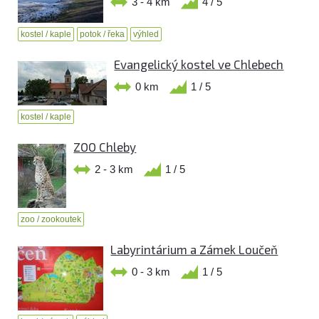
3 - 4 km
4 / 5
kostel / kaple
potok / řeka
výhled
Evangelický kostel ve Chlebech
0 km
1 / 5
kostel / kaple
ZOO Chleby
2 - 3 km
1 / 5
zoo / zookoutek
Labyrintárium a Zámek Loučeň
0 - 3 km
1 / 5