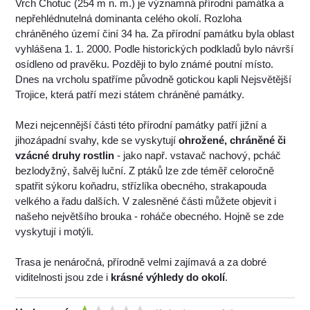
Vrch Chotuc (254 m n. m.) je významná přírodní památka a
nepřehlédnutelná dominanta celého okolí. Rozloha
chráněného území činí 34 ha. Za přírodní památku byla oblast
vyhlášena 1. 1. 2000. Podle historických podkladů bylo návrší
osídleno od pravěku. Později to bylo známé poutní místo.
Dnes na vrcholu spatříme původně gotickou kapli Nejsvětější
Trojice, která patří mezi státem chráněné památky.
Mezi nejcennější části této přírodní památky patří jižní a
jihozápadní svahy, kde se vyskytují
ohrožené, chráněné či
vzácné druhy rostlin
- jako např. vstavač nachový, pcháč
bezlodyžný, šalvěj luční. Z ptáků lze zde téměř celoročně
spatřit sýkoru koňadru, střízlíka obecného, strakapouda
velkého a řadu dalších. V zalesněné části můžete objevit i
našeho největšího brouka - roháče obecného. Hojně se zde
vyskytují i motýli.
Trasa je nenáročná, přírodně velmi zajímavá a za dobré
viditelnosti jsou zde i
krásné výhledy do okolí
.