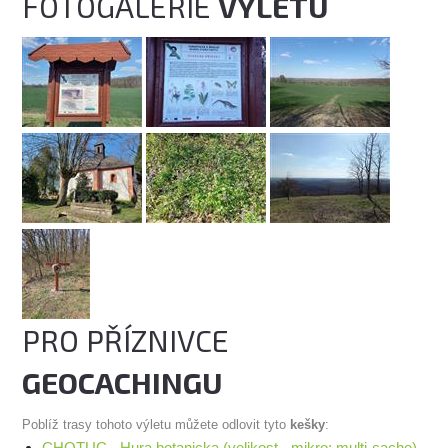
FOTOGALERIE
VÝLETU
PRO PŘÍZNIVCE
GEOCACHINGU
Poblíž trasy tohoto výletu můžete odlovit tyto
kešky
:
CHOTUC - Hura botanicka (velikost - mikro; multi-cache)