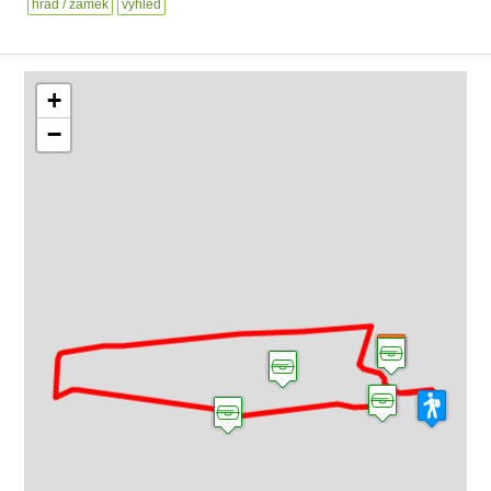
hrad / zámek
výhled
+
−