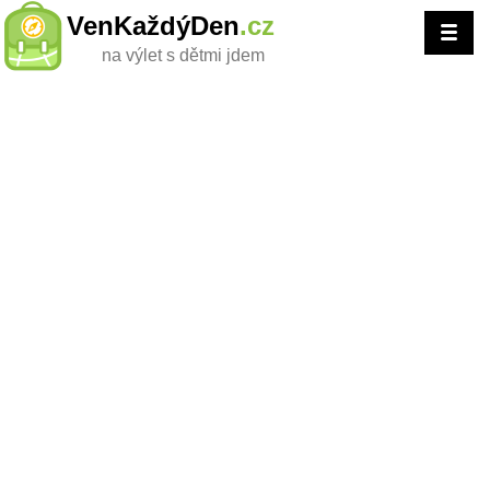
VenKaždýDen
.cz
na výlet s dětmi jdem