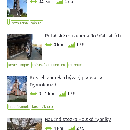
0,5 km
1 / 5
rozhledna
výhled
Polabské muzeum v Rožďalovicích
0 km
1 / 5
kostel / kaple
městská architektura
muzeum
Kostel, zámek a bývalý pivovar v
Dymokurech
0 - 1 km
1 / 5
hrad / zámek
kostel / kaple
Naučná stezka Holské rybníky
4 km
2 / 5