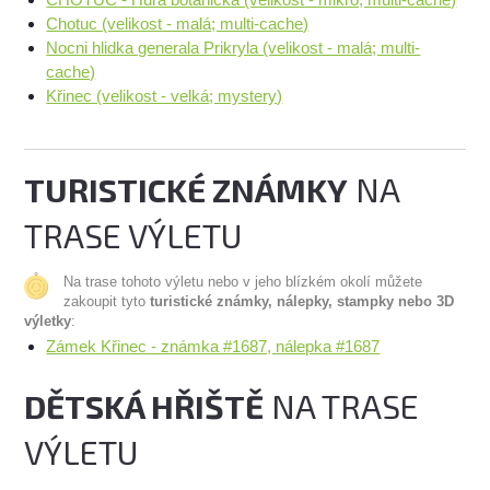
Chotuc (velikost - malá; multi-cache)
Nocni hlidka generala Prikryla (velikost - malá; multi-
cache)
Křinec (velikost - velká; mystery)
TURISTICKÉ ZNÁMKY
NA
TRASE VÝLETU
Na trase tohoto výletu nebo v jeho blízkém okolí můžete
zakoupit tyto
turistické známky, nálepky, stampky nebo 3D
výletky
:
Zámek Křinec - známka #1687, nálepka #1687
DĚTSKÁ HŘIŠTĚ
NA TRASE
VÝLETU