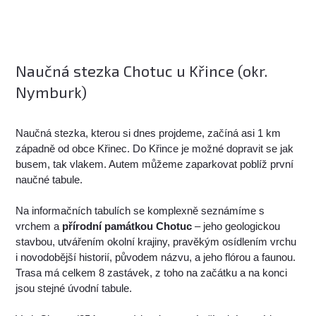
Naučná stezka Chotuc u Křince (okr.
Nymburk)
Naučná stezka, kterou si dnes projdeme, začíná asi 1 km
západně od obce Křinec. Do Křince je možné dopravit se jak
busem, tak vlakem. Autem můžeme zaparkovat poblíž první
naučné tabule.
Na informačních tabulích se komplexně seznámíme s
vrchem a
přírodní památkou Chotuc
– jeho geologickou
stavbou, utvářením okolní krajiny, pravěkým osídlením vrchu
i novodobější historií, původem názvu, a jeho flórou a faunou.
Trasa má celkem 8 zastávek, z toho na začátku a na konci
jsou stejné úvodní tabule.