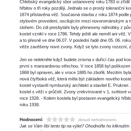
Chlebský evangelický sbor ustanovený roku 1783 si zřídil
hřbitov o tři roky později. Jednalo se o prostý toleranční k
1874 přistavěna věž. Současná stavba z roku 1874 podle 
stylovém provedení, oscilujícím mezi novorománským a
slohem. Do zdi presbytáře byly přeneseny náhrobky z pův
kostel vznikl v roce 1786. Tehdy ještě ale neměl ani věž.
a to přesně ve dne 06.07. V poslední řadě dne 05. 06. roku
věže zavěšeny nové zvony. Když se tyto zvony rozezní, z
Jen se nelekněte když budete zrovna v duřící čas pod kost
první s mansardovou střechou. V roce 1858 byl poškozen
1868 byl opraven, ale v vroce 1885 ho zbořili. Mezitím by
nová čtyřboká věž, která měla být základem nového kos
kostel vystavěl nymburský architekt a stavitel E. Prukner.
kostel s věží v průčelí. Zvony zrekvírované v 1. světové 
roce 1928. - Kolem kostela byl postaven evangelický hřbito
roku 1938.
Hodnocení:
dosud nehodnoceno
Jak se Vám líbí tento tip na výlet? Ohodnoťte ho kliknutí