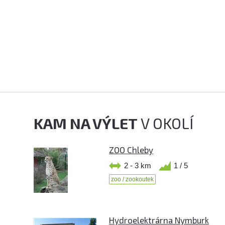
KAM NA VÝLET
V OKOLÍ
ZOO Chleby
2 - 3 km
1 / 5
zoo / zookoutek
Hydroelektrárna Nymburk