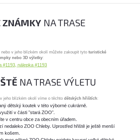
É ZNÁMKY
NA TRASE
u nebo v jeho blízkém okolí můžete zakoupit tyto
turistické
ampky nebo 3D výletky
:
 #1193, nálepka #1193
IŠTĚ
NA TRASE VÝLETU
 v jeho blízkém okolí víme o těchto
dětských hřištích
:
ný dětský koutek v této výborné cukrárně.
využití v části "stará ZOO".
víte v centru obce za obecním úřadem.
zí nedaleko ZOO Chleby. Uprostřed hřiště je ještě menší
vým košem.
inak moc pěkné ZOO Chleby najdete luxusní velké dětské