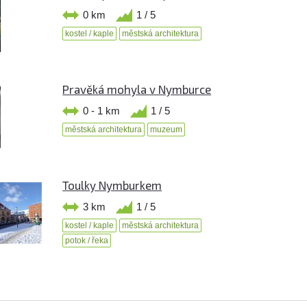
0 km
1 / 5
kostel / kaple
městská architektura
Pravěká mohyla v Nymburce
0 - 1 km
1 / 5
městská architektura
muzeum
Toulky Nymburkem
3 km
1 / 5
kostel / kaple
městská architektura
potok / řeka