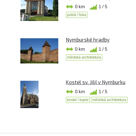
0 km
1 / 5
potok / řeka
Nymburské hradby
0 km
1 / 5
městská architektura
Kostel sv. Jiljí v Nymburku
0 km
1 / 5
kostel / kaple
městská architektura