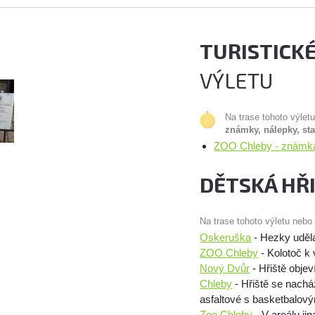
TURISTICK
VÝLETU
Na trase tohoto výlet
známky, nálepky, st
ZOO Chleby - známka
DĚTSKÁ HŘ
Na trase tohoto výletu nebo
Oskeruška
- Hezky uděla
ZOO Chleby
- Kolotoč k 
Nový Dvůr
- Hřiště obje
Chleby
- Hřiště se nachá
asfaltové s basketbalo
Zoo Chleby
- V areálu j