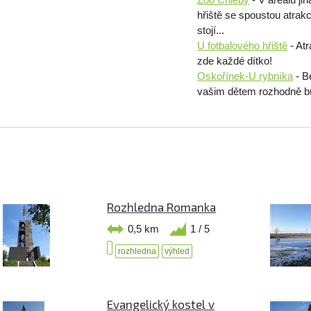
hřiště se spoustou atrak
stojí...
U fotbalového hřiště
- At
zde každé dítko!
Oskořínek-U rybníka
- B
vašim dětem rozhodně bud
Rozhledna Romanka
0,5 km
1 / 5
rozhledna
výhled
Evangelický kostel v