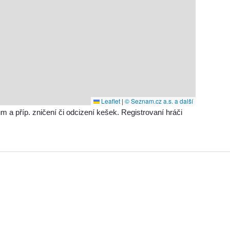
Leaflet
|
© Seznam.cz a.s. a další
příp. zničení či odcizení kešek. Registrovaní hráči