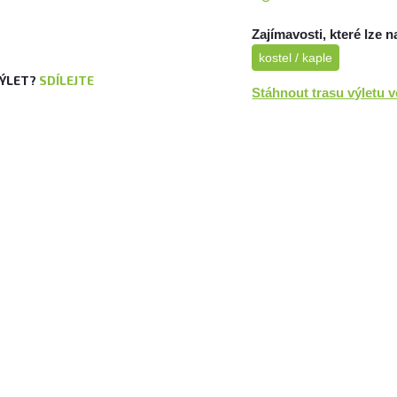
Zajímavosti, které lze n
kostel / kaple
VÝLET?
SDÍLEJTE
Stáhnout trasu výletu 