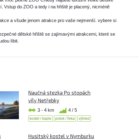
cí. Vstup do ZOO a tedy i na hřiště je placený, nicméně
rakce a všude jenom atrakce pro vaše nejmenší. vybere si
ezpečné dětské hřiště se zajímavými atrakcemi, které se
ou líbit.
Naučná stezka Po stopách
víly Netřebky
3 - 4 km
4 / 5
kostel / kaple
potok / řeka
výhled
Husitský kostel v Nymburku