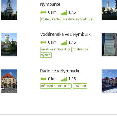
Nymburce
0 km
1 / 5
kostel / kaple
městská architektura
Vodárenská věž Nymburk
0 km
1 / 5
městská architektura
rozhledna
výhled
Radnice v Nymburku
0 km
1 / 5
městská architektura
muzeum