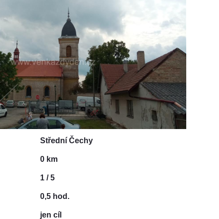
Střední Čechy
0 km
1 / 5
0,5 hod.
jen cíl