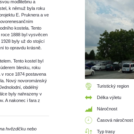
 svou modlitebnu a
ostel, k němuž byla roku
projektu E. Pruknera a ve
 novorenesančním
odního kostela. Tento
 V roce 1888 byl vysvěcen
 1928 byly už do stojící
ní to opravdu krásně.
elem. Tento kostel byl
 úderem blesku, roku
la v roce 1874 postavena
tela. Nový novorománský
Turistický region
 Jednolodní, obdélný
válce byly nahrazeny v
Délka výletu
v. A nakonec i fara z
Náročnost
Časová náročnost
m na hvězdičku nebo
Typ trasy