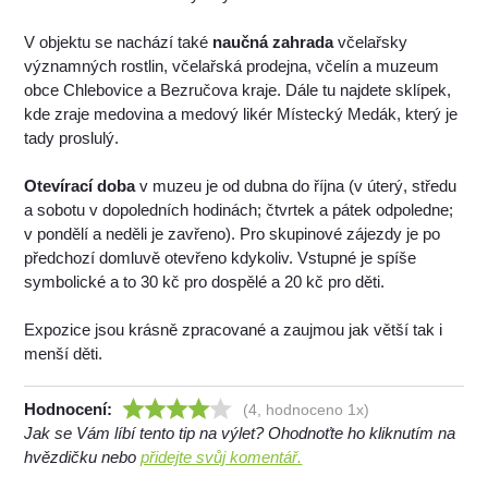
V objektu se nachází také
naučná zahrada
včelařsky
významných rostlin, včelařská prodejna, včelín a muzeum
obce Chlebovice a Bezručova kraje. Dále tu najdete sklípek,
kde zraje medovina a medový likér Místecký Medák, který je
tady proslulý.
Otevírací doba
v muzeu je od dubna do října (v úterý, středu
a sobotu v dopoledních hodinách; čtvrtek a pátek odpoledne;
v pondělí a neděli je zavřeno). Pro skupinové zájezdy je po
předchozí domluvě otevřeno kdykoliv. Vstupné je spíše
symbolické a to 30 kč pro dospělé a 20 kč pro děti.
Expozice jsou krásně zpracované a zaujmou jak větší tak i
menší děti.
Hodnocení:
(4, hodnoceno 1x)
Jak se Vám líbí tento tip na výlet? Ohodnoťte ho kliknutím na
hvězdičku nebo
přidejte svůj komentář.