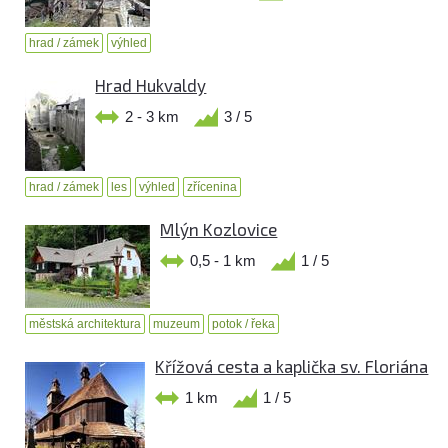
hrad / zámek
výhled
Hrad Hukvaldy
2 - 3 km
3 / 5
hrad / zámek
les
výhled
zřícenina
Mlýn Kozlovice
0,5 - 1 km
1 / 5
městská architektura
muzeum
potok / řeka
Křížová cesta a kaplička sv. Floriána
1 km
1 / 5