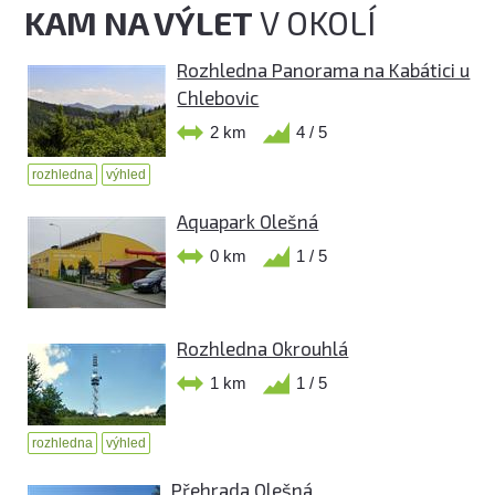
KAM NA VÝLET
V OKOLÍ
Rozhledna Panorama na Kabátici u
Chlebovic
2 km
4 / 5
rozhledna
výhled
Aquapark Olešná
0 km
1 / 5
Rozhledna Okrouhlá
1 km
1 / 5
rozhledna
výhled
Přehrada Olešná