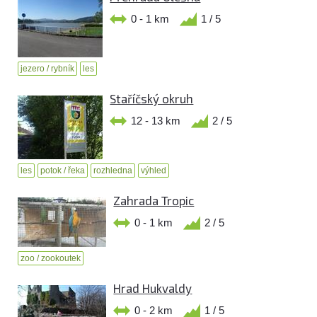
0 - 1 km
1 / 5
jezero / rybník
les
Staříčský okruh
12 - 13 km
2 / 5
les
potok / řeka
rozhledna
výhled
Zahrada Tropic
0 - 1 km
2 / 5
zoo / zookoutek
Hrad Hukvaldy
0 - 2 km
1 / 5