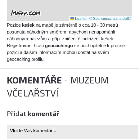
Leaflet
|
© Seznam.cz a.s. a další
Pozice
kešek
na mapě je záměrně o cca 10 - 30 metrů
posunuta náhodným směrem, abychom nenapomáhli
náhodným nálezům a příp. zničení či odcizení kešek.
Registrovaní hráči
geocachingu
se pochopitelně k přesné
pozici a dalším informacím mohou dostat na svém
geocaching profilu.
KOMENTÁŘE
- MUZEUM
VČELAŘSTVÍ
Přidat
komentář