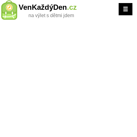
VenKaždýDen
.cz
na výlet s dětmi jdem