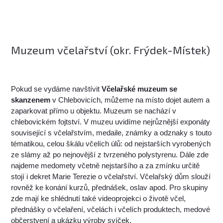
Muzeum včelařství (okr. Frýdek-Místek)
Pokud se vydáme navštívit
Včelařské muzeum se
skanzenem
v Chlebovicích, můžeme na místo dojet autem a
zaparkovat přímo u objektu. Muzeum se nachází v
chlebovickém fojtství. V muzeu uvidíme nejrůznější exponáty
související s včelařstvím, medaile, známky a odznaky s touto
tématikou, celou škálu včelích úlů: od nejstarších vyrobených
ze slámy až po nejnovější z tvrzeného polystyrenu. Dále zde
najdeme medomety včetně nejstaršího a za zmínku určitě
stojí i dekret Marie Terezie o včelařství. Včelařský dům slouží
rovněž ke konání kurzů, přednášek, oslav apod. Pro skupiny
zde mají ke shlédnutí také videoprojekci o životě včel,
přednášky o včelaření, včelách i včelích produktech, medové
občerstvení a ukázku výroby svíček.