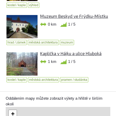
kostel / kaple
výhled
Muzeum Beskyd ve Frýdku-Místku
0 km
1 / 5
hrad / zámek
městská architektura
muzeum
Kaplička v Hájku a ulice Hluboká
1 km
1 / 5
kostel / kaple
městská architektura
pramen / studánka
Oddálením mapy můžete zobrazit výlety a hřiště v širším
okolí
+