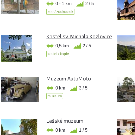
0 - 1 km
2 / 5
zoo / zookoutek
Kostel sv. Michala Kozlovice
0,5 km
2 / 5
kostel / kaple
Muzeum AutoMoto
0 km
3 / 5
muzeum
Lašské muzeum
0 km
1 / 5