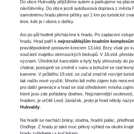
Do obce Hukvaldy přijíždíme autem a parkujeme na place
návštěvníky. Do obce jezdí autobusová doprava z města 
samotnému hradu jdeme pěšky asi 1 km po turistické zna
lese, kde je i obora s daňky.
Asi po půl hodině přicházíme k hradu. Po zaplacení vstu
hradu. Hrad patří k
nejrozsáhlejším hradním komplexů
pravděpodobně postaven koncem 13.stol. Brzy však po sv
součástí majetku olomouckých biskupů. V 18.stol. přestáv
význam. Úřednické kanceláře a byty byly přesunuty do po
chátrat, postupně se změnil v ruinu a bohužel se stal lev
kamene. V průběhu 19.stol. se začal značně rozvíjet turist
tak našlo nové využití. Mnoho lidí mělo zájem tuto neoce
pro další generace a hrad se stal střediskem mnoha zajím
které jsou zde pořádány dodnes. Nejznámnější osobností, 
hradem, je určitě Leoš Janáček, proto je hrad někdy naz
Hukvaldy
.
Na hradě se nachází brány, studna, hradní palác, předhrad
Ondřeje. Z hradu je také moc pěkný výhled na okolní kraji
hradu zvládnete i s kočárkem.