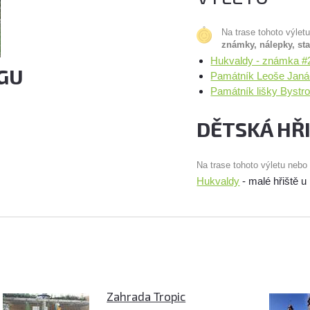
Na trase tohoto výlet
známky, nálepky, st
Hukvaldy - známka #
GU
Památník Leoše Janá
Památník lišky Bystr
DĚTSKÁ HŘ
Na trase tohoto výletu nebo
Hukvaldy
- malé hřiště u
Zahrada Tropic