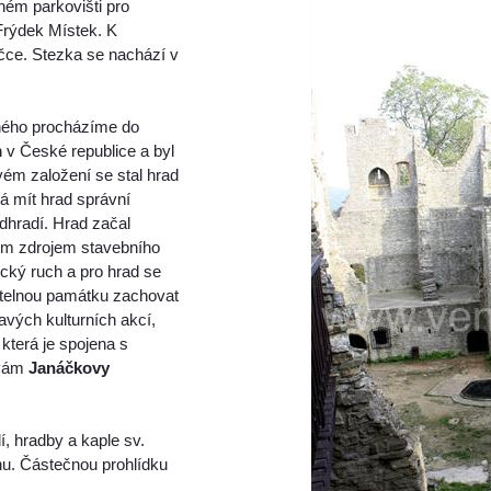
ném parkovišti pro
Frýdek Místek. K
čce. Stezka se nachází v
pného procházíme do
m
v České republice a byl
ém založení se stal hrad
á mít hrad správní
dhradí. Hrad začal
ným zdrojem stavebního
ický ruch a pro hrad se
nitelnou památku zachovat
avých kulturních akcí,
která je spojena s
ývám
Janáčkovy
í, hradby a kaple sv.
nu. Částečnou prohlídku