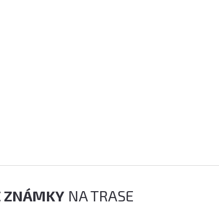
É ZNÁMKY
NA TRASE