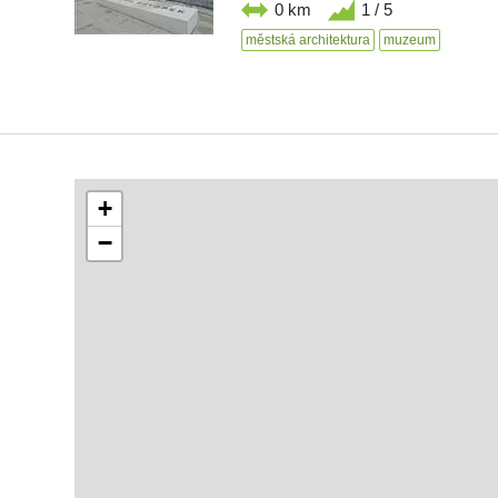
0 km
1 / 5
městská architektura
muzeum
+
−