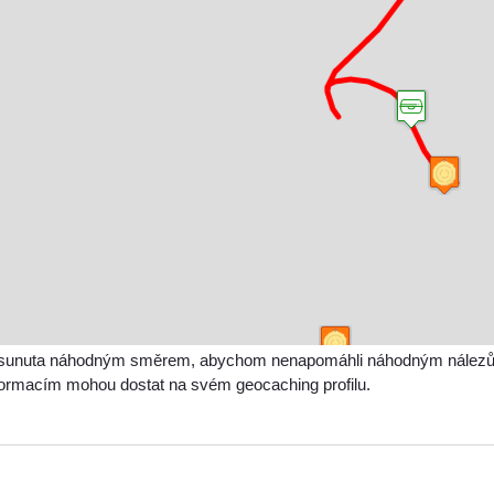
sunuta náhodným směrem, abychom nenapomáhli náhodným nálezům a 
nformacím mohou dostat na svém geocaching profilu.