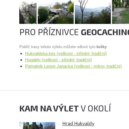
PRO PŘÍZNIVCE
GEOCACHIN
Poblíž trasy tohoto výletu můžete odlovit tyto
kešky
:
Hukvaldska kes (velikost - střední; tradiční)
Huqaldy (velikost - střední; tradiční)
Pamatnik Leose Janacka (velikost - mikro; tradiční)
KAM NA VÝLET
V OKOLÍ
Hrad Hukvaldy