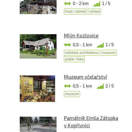
0 - 2 km
1 / 5
hrad / zámek
výhled
Mlýn Kozlovice
0,5 - 1 km
1 / 5
městská architektura
muzeum
potok / řeka
Muzeum včelařství
0,5 - 1 km
2 / 5
muzeum
Památník Emila Zátopka
v Kopřivnici