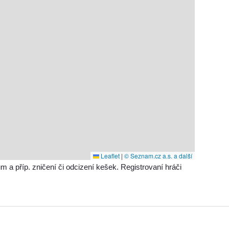
Leaflet
|
© Seznam.cz a.s. a další
příp. zničení či odcizení kešek. Registrovaní hráči