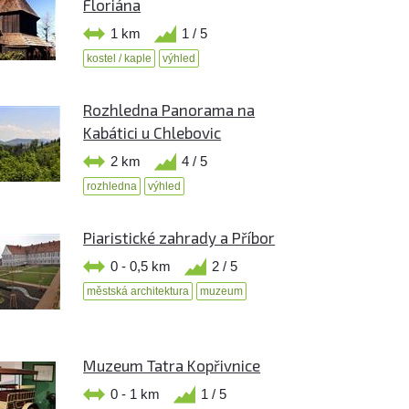
Floriána
1 km
1 / 5
kostel / kaple
výhled
Rozhledna Panorama na
Kabátici u Chlebovic
2 km
4 / 5
rozhledna
výhled
Piaristické zahrady a Příbor
0 - 0,5 km
2 / 5
městská architektura
muzeum
Muzeum Tatra Kopřivnice
0 - 1 km
1 / 5