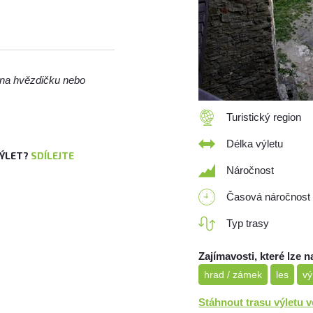
m na hvězdičku nebo
Turistický region
Délka výletu
VÝLET?
SDÍLEJTE
Náročnost
Časová náročnost
Typ trasy
Zajímavosti, které lze n
hrad / zámek
les
vý
Stáhnout trasu výletu 