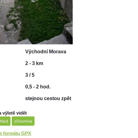
Východní Morava
2 - 3 km
3 / 5
0,5 - 2 hod.
stejnou cestou zpět
a výletě vidět
hled
zřícenina
ve formátu GPX