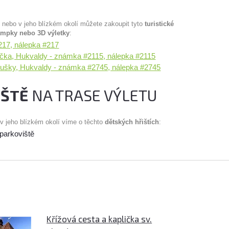
u nebo v jeho blízkém okolí můžete zakoupit tyto
turistické
ampky nebo 3D výletky
:
217, nálepka #217
čka, Hukvaldy - známka #2115, nálepka #2115
oušky, Hukvaldy - známka #2745, nálepka #2745
IŠTĚ
NA TRASE VÝLETU
 v jeho blízkém okolí víme o těchto
dětských hřištích
:
 parkoviště
Křížová cesta a kaplička sv.