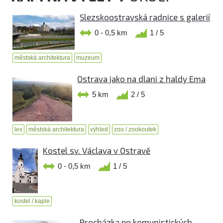
Slezskoostravská radnice s galerií
0 - 0,5 km
1 / 5
městská architektura
muzeum
Ostrava jako na dlani z haldy Ema
5 km
2 / 5
les
městská architektura
výhled
zoo / zookoutek
Kostel sv. Václava v Ostravě
0 - 0,5 km
1 / 5
kostel / kaple
Procházka po komunistických