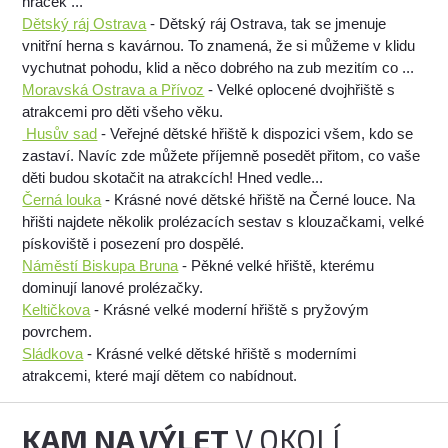
hraček ...
Dětský ráj Ostrava
- Dětský ráj Ostrava, tak se jmenuje
vnitřní herna s kavárnou. To znamená, že si můžeme v klidu
vychutnat pohodu, klid a něco dobrého na zub mezitím co ...
Moravská Ostrava a Přívoz
- Velké oplocené dvojhřiště s
atrakcemi pro děti všeho věku.
Husův sad
- Veřejné dětské hřiště k dispozici všem, kdo se
zastaví. Navíc zde můžete příjemně posedět přitom, co vaše
děti budou skotačit na atrakcích! Hned vedle...
Černá louka
- Krásné nové dětské hřiště na Černé louce. Na
hřišti najdete několik prolézacích sestav s klouzačkami, velké
pískoviště i posezení pro dospělé.
Náměstí Biskupa Bruna
- Pěkné velké hřiště, kterému
dominují lanové prolézačky.
Keltičkova
- Krásné velké moderní hřiště s pryžovým
povrchem.
Sládkova
- Krásné velké dětské hřiště s moderními
atrakcemi, které mají dětem co nabídnout.
KAM NA VÝLET
V OKOLÍ