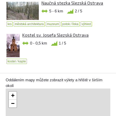
Naučná stezka Slezská Ostrava
5 - 6 km
2 / 5
les
městská architektura
muzeum
potok / řeka
výhled
Kostel sv. Josefa Slezská Ostrava
0 - 0,5 km
1 / 5
kostel / kaple
Oddálením mapy můžete zobrazit výlety a hřiště v širším
okolí
+
−