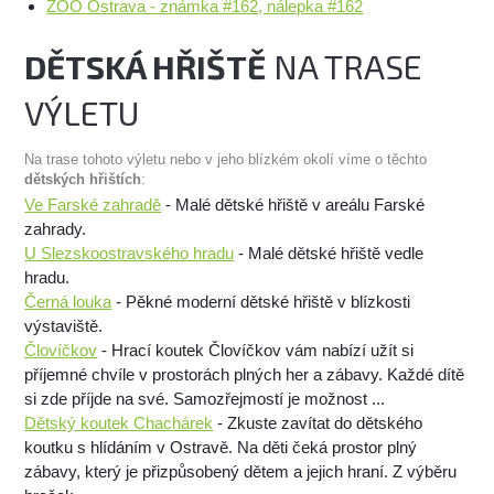
ZOO Ostrava - známka #162, nálepka #162
DĚTSKÁ HŘIŠTĚ
NA TRASE
VÝLETU
Na trase tohoto výletu nebo v jeho blízkém okolí víme o těchto
dětských hřištích
:
Ve Farské zahradě
- Malé dětské hřiště v areálu Farské
zahrady.
U Slezskoostravského hradu
- Malé dětské hřiště vedle
hradu.
Černá louka
- Pěkné moderní dětské hřiště v blízkosti
výstaviště.
Človíčkov
- Hrací koutek Človíčkov vám nabízí užít si
příjemné chvíle v prostorách plných her a zábavy. Každé dítě
si zde příjde na své. Samozřejmostí je možnost ...
Dětský koutek Chachárek
- Zkuste zavítat do dětského
koutku s hlídáním v Ostravě. Na děti čeká prostor plný
zábavy, který je přizpůsobený dětem a jejich hraní. Z výběru