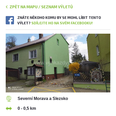
ZPĚT NA MAPU / SEZNAM VÝLETŮ
ZNÁTE NĚKOHO KOMU BY SE MOHL LÍBIT TENTO
VÝLET?
SDÍLEJTE HO NA SVÉM FACEBOOKU!
Severní Morava a Slezsko
0 - 0,5 km