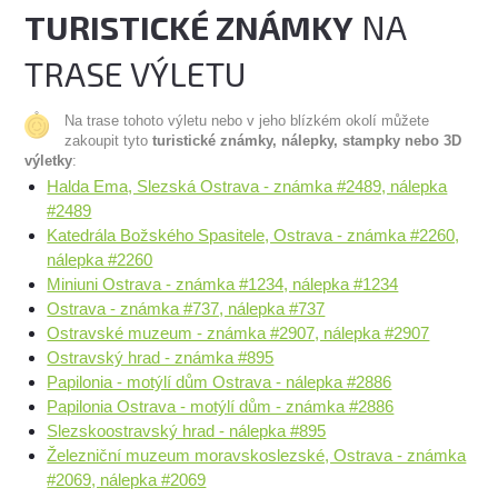
TURISTICKÉ ZNÁMKY
NA
TRASE VÝLETU
Na trase tohoto výletu nebo v jeho blízkém okolí můžete
zakoupit tyto
turistické známky, nálepky, stampky nebo 3D
výletky
:
Halda Ema, Slezská Ostrava - známka #2489, nálepka
#2489
Katedrála Božského Spasitele, Ostrava - známka #2260,
nálepka #2260
Miniuni Ostrava - známka #1234, nálepka #1234
Ostrava - známka #737, nálepka #737
Ostravské muzeum - známka #2907, nálepka #2907
Ostravský hrad - známka #895
Papilonia - motýlí dům Ostrava - nálepka #2886
Papilonia Ostrava - motýlí dům - známka #2886
Slezskoostravský hrad - nálepka #895
Železniční muzeum moravskoslezské, Ostrava - známka
#2069, nálepka #2069