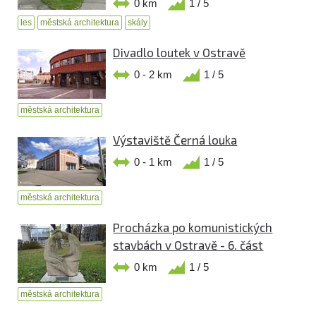
0 km
1 / 5
les
městská architektura
skály
Divadlo loutek v Ostravě
0 - 2 km
1 / 5
městská architektura
Výstaviště Černá louka
0 - 1 km
1 / 5
městská architektura
Procházka po komunistických
stavbách v Ostravě - 6. část
0 km
1 / 5
městská architektura