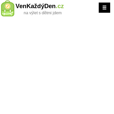
VenKaždýDen
.cz
na výlet s dětmi jdem