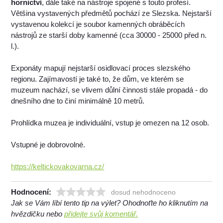
hornictví
, dále také na nástroje spojené s touto profesí.
Většina vystavených předmětů pochází ze Slezska. Nejstarší
vystavenou kolekcí je soubor kamenných obráběcích
nástrojů ze starší doby kamenné (cca 30000 - 25000 před n.
l.).
Exponáty mapují nejstarší osidlovací proces slezského
regionu. Zajímavostí je také to, že dům, ve kterém se
muzeum nachází, se vlivem důlní činnosti stále propadá - do
dnešního dne to činí minimálně 10 metrů.
Prohlídka muzea je individuální, vstup je omezen na 12 osob.
Vstupné je dobrovolné.
https://keltickovakovarna.cz/
Hodnocení:
dosud nehodnoceno
Jak se Vám líbí tento tip na výlet? Ohodnoťte ho kliknutím na
hvězdičku nebo
přidejte svůj komentář.