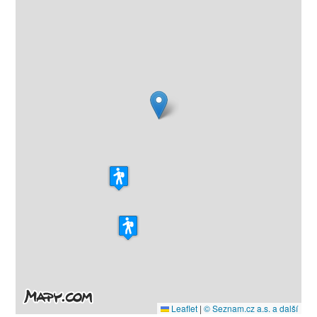
Leaflet
|
© Seznam.cz a.s. a další