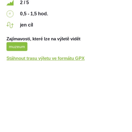
2 / 5
0,5 - 1,5 hod.
jen cíl
Zajímavosti, které lze na výletě vidět
muzeum
Stáhnout trasu výletu ve formátu GPX