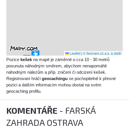
Leaflet
|
© Seznam.cz a.s. a další
Pozice
kešek
na mapě je záměrně o cca 10 - 30 metrů
posunuta náhodným směrem, abychom nenapomáhli
náhodným nálezům a příp. zničení či odcizení kešek.
Registrovaní hráči
geocachingu
se pochopitelně k přesné
pozici a dalším informacím mohou dostat na svém
geocaching profilu.
KOMENTÁŘE
- FARSKÁ
ZAHRADA OSTRAVA