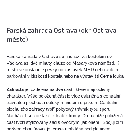
Farská zahrada Ostrava (okr. Ostrava-
město)
Farská zahrada v Ostravě se nachází za kostelem sv.
Václava asi dvě minuty chůze od Masarykova náměstí. K
místu se dostanete pěšky od zastávek MHD nebo autem -
parkování v blízkosti kostela nebo na výstavišti Černá louka.
Zahrada
je rozdělena na dvě části, které mají odlišný
charakter. Výše položená část je více osluněná s centrální
travnatou plochou a dětským hřištěm s pítkem. Centrální
plochu této zahrady tvoří pobytový trávník typu sport.
Nacházejí se zde také listnaté stromy. Druhá níže položená
část tvoří stylizovaný sad s ovocnými jabloněmi. Spojujícím
prvkem obou úrovní je terasa umístěná pod platanem.