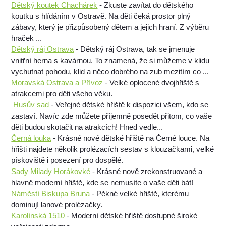
Dětský koutek Chachárek
- Zkuste zavítat do dětského
koutku s hlídáním v Ostravě. Na děti čeká prostor plný
zábavy, který je přizpůsobený dětem a jejich hraní. Z výběru
hraček ...
Dětský ráj Ostrava
- Dětský ráj Ostrava, tak se jmenuje
vnitřní herna s kavárnou. To znamená, že si můžeme v klidu
vychutnat pohodu, klid a něco dobrého na zub mezitím co ...
Moravská Ostrava a Přívoz
- Velké oplocené dvojhřiště s
atrakcemi pro děti všeho věku.
Husův sad
- Veřejné dětské hřiště k dispozici všem, kdo se
zastaví. Navíc zde můžete příjemně posedět přitom, co vaše
děti budou skotačit na atrakcích! Hned vedle...
Černá louka
- Krásné nové dětské hřiště na Černé louce. Na
hřišti najdete několik prolézacích sestav s klouzačkami, velké
pískoviště i posezení pro dospělé.
Sady Milady Horákovké
- Krásné nově zrekonstruované a
hlavně moderní hřiště, kde se nemusíte o vaše děti bát!
Náměstí Biskupa Bruna
- Pěkné velké hřiště, kterému
dominují lanové prolézačky.
Karolínská 1510
- Moderní dětské hřiště dostupné široké