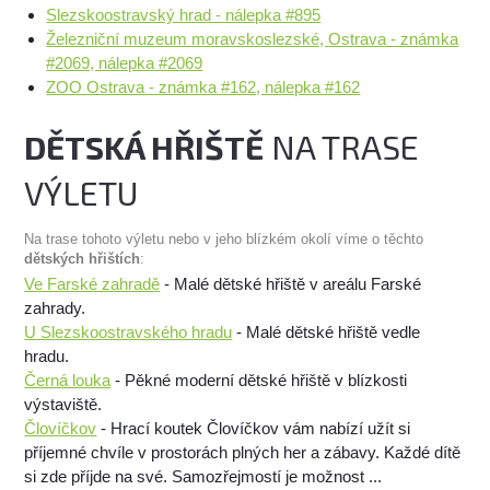
Slezskoostravský hrad - nálepka #895
Železniční muzeum moravskoslezské, Ostrava - známka
#2069, nálepka #2069
ZOO Ostrava - známka #162, nálepka #162
DĚTSKÁ HŘIŠTĚ
NA TRASE
VÝLETU
Na trase tohoto výletu nebo v jeho blízkém okolí víme o těchto
dětských hřištích
:
Ve Farské zahradě
- Malé dětské hřiště v areálu Farské
zahrady.
U Slezskoostravského hradu
- Malé dětské hřiště vedle
hradu.
Černá louka
- Pěkné moderní dětské hřiště v blízkosti
výstaviště.
Človíčkov
- Hrací koutek Človíčkov vám nabízí užít si
příjemné chvíle v prostorách plných her a zábavy. Každé dítě
si zde příjde na své. Samozřejmostí je možnost ...