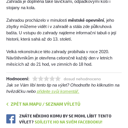
Zahrada je doplněna také lavičkami, odpadkovými koši i
stojany na kola.
Zahradou procházelo v minulosti
městské opevnění
, jeho
zbytky můžeme vidět i v zahradě a stála zde půlkruhová
bašta. U vstupu do zahrady najdeme informační tabuli o její
historii, která sahá až do 13. století.
Velká rekonstrukce této zahrady probíhala v roce 2020.
Návštěvníkům je otevřena celoročně každý den v letních
měsících až do 21 hod, ve zimních do 18 hod.
Hodnocení:
dosud nehodnoceno
Jak se Vám líbí tento tip na výlet? Ohodnoťte ho kliknutím na
hvězdičku nebo
přidejte svůj komentář.
ZPĚT NA MAPU / SEZNAM VÝLETŮ
ZNÁTE NĚKOHO KOMU BY SE MOHL LÍBIT TENTO
VÝLET?
SDÍLEJTE HO NA SVÉM FACEBOOKU!