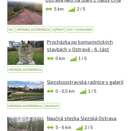
5 km
2 / 5
les
městská architektura
výhled
zoo / zookoutek
Procházka po komunistických
stavbách v Ostravě - 6. část
0 km
1 / 5
městská architektura
Slezskoostravská radnice s galerií
0 - 0,5 km
1 / 5
městská architektura
muzeum
Naučná stezka Slezská Ostrava
5 - 6 km
2 / 5