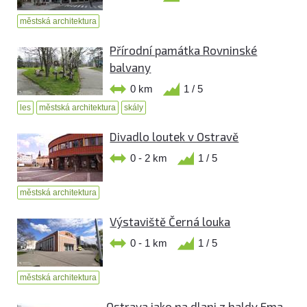
městská architektura
Přírodní památka Rovninské
balvany
0 km
1 / 5
les
městská architektura
skály
Divadlo loutek v Ostravě
0 - 2 km
1 / 5
městská architektura
Výstaviště Černá louka
0 - 1 km
1 / 5
městská architektura
Ostrava jako na dlani z haldy Ema