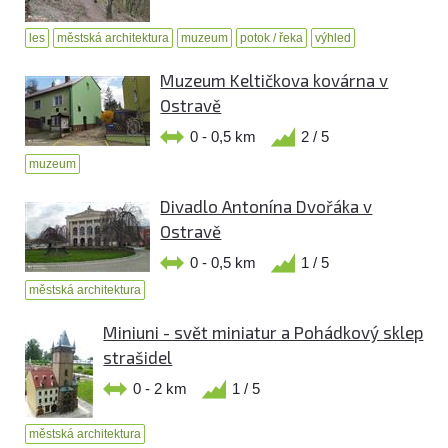
les
městská architektura
muzeum
potok / řeka
výhled
Muzeum Keltičkova kovárna v
Ostravě
0 - 0,5 km
2 / 5
muzeum
Divadlo Antonína Dvořáka v
Ostravě
0 - 0,5 km
1 / 5
městská architektura
Miniuni - svět miniatur a Pohádkový sklep
strašidel
0 - 2 km
1 / 5
městská architektura