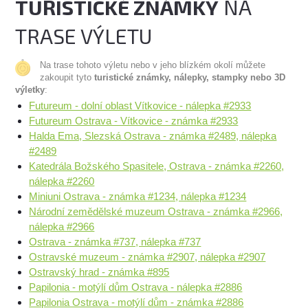
TURISTICKÉ ZNÁMKY
NA
TRASE VÝLETU
Na trase tohoto výletu nebo v jeho blízkém okolí můžete
zakoupit tyto
turistické známky, nálepky, stampky nebo 3D
výletky
:
Futureum - dolní oblast Vítkovice - nálepka #2933
Futureum Ostrava - Vítkovice - známka #2933
Halda Ema, Slezská Ostrava - známka #2489, nálepka
#2489
Katedrála Božského Spasitele, Ostrava - známka #2260,
nálepka #2260
Miniuni Ostrava - známka #1234, nálepka #1234
Národní zemědělské muzeum Ostrava - známka #2966,
nálepka #2966
Ostrava - známka #737, nálepka #737
Ostravské muzeum - známka #2907, nálepka #2907
Ostravský hrad - známka #895
Papilonia - motýlí dům Ostrava - nálepka #2886
Papilonia Ostrava - motýlí dům - známka #2886