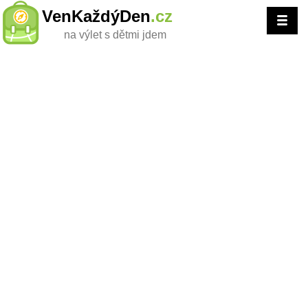
VenKaždýDen
.cz
na výlet s dětmi jdem