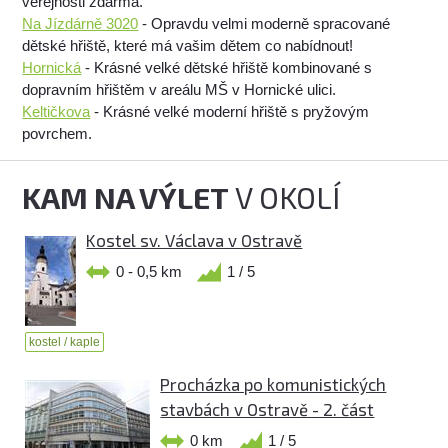
veřejnosti zdarma.
Na Jízdárně 3020
- Opravdu velmi moderně spracované
dětské hřiště, které má vašim dětem co nabídnout!
Hornická
- Krásné velké dětské hřiště kombinované s
dopravním hřištěm v areálu MŠ v Hornické ulici.
Keltičkova
- Krásné velké moderní hřiště s pryžovým
povrchem.
KAM NA VÝLET
V OKOLÍ
Kostel sv. Václava v Ostravě
0 - 0,5 km
1 / 5
kostel / kaple
Procházka po komunistických
stavbách v Ostravě - 2. část
0 km
1 / 5