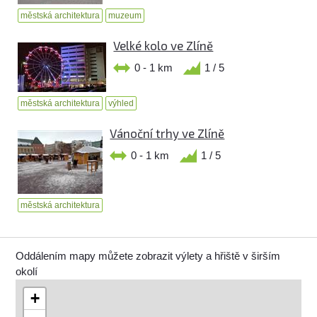
městská architektura
muzeum
Velké kolo ve Zlíně
0 - 1 km
1 / 5
městská architektura
výhled
Vánoční trhy ve Zlíně
0 - 1 km
1 / 5
městská architektura
Oddálením mapy můžete zobrazit výlety a hřiště v širším
okolí
+