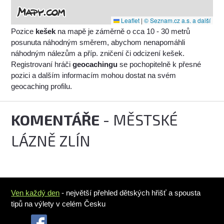
Leaflet
|
© Seznam.cz a.s. a další
Pozice
kešek
na mapě je záměrně o cca 10 - 30 metrů
posunuta náhodným směrem, abychom nenapomáhli
náhodným nálezům a příp. zničení či odcizení kešek.
Registrovaní hráči
geocachingu
se pochopitelně k přesné
pozici a dalším informacím mohou dostat na svém
geocaching profilu.
KOMENTÁŘE
- MĚSTSKÉ
LÁZNĚ ZLÍN
Ven každý den
- největší přehled dětských hřišť a spousta
tipů na výlety v celém Česku