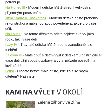
potřebují!
Na Honec III
- Moderní dětské hřiště střední velikosti s
příjemným posezením.
Jižní Svahy II - basketball
- Moderní dětské hřiště proběhlo
rekonstrukcí a nabízí opravdu povedené atrakce pro vaše
děti.
Na Louce
- Na tomto dětském hřiště najdete své vy jako
rodič, tak i vaše děti.
Lazy IV
- Travnaté dětské hřiště, trochu zanedbané, ale
funkční.
Zálešná III
- Máte chuť s dětmi vyjít k dětskému hřišti? Zde si
vaše děti užijí spoustu zábavy a vy si můžete posedět na
lavičkách!
Letná
- Hledáte hezké malé hřiště, kde zajít se svým
dítětem? Našli jste!
KAM NA VÝLET
V OKOLÍ
Zelené záhony ve Zlíně