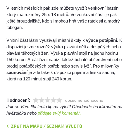
V letních měsících pak zde můžete využít venkovní bazén,
který má rozměry 25 x 18 metrů. Ve venkovní části je pak
ještě brouzdaliště, kde si mohou hrát vaše ratolesti a modrý
tobogán.
Vnitřní část lázní využívají místní školy k
výuce potápění
. K
dispozici je zde rovněž výuka plavání dětí a dospělých nebo
plavání těhotných žen. Výuka plavání stojí na jednu hodinu
150 korun. Areál lázní nabízí taktéž bohaté občerstvení nebo
prodej potápěčských potřeb nebo servis lyží. Pro milovníky
saunování
je zde také k dispozici příjemná finská sauna,
která na 120 minut stojí 240 korun.
Hodnocení:
dosud nehodnoceno
Jak se Vám líbí tento tip na výlet? Ohodnoťte ho kliknutím na
hvězdičku nebo
přidejte svůj komentář.
ZPĚT NA MAPU / SEZNAM VÝLETŮ