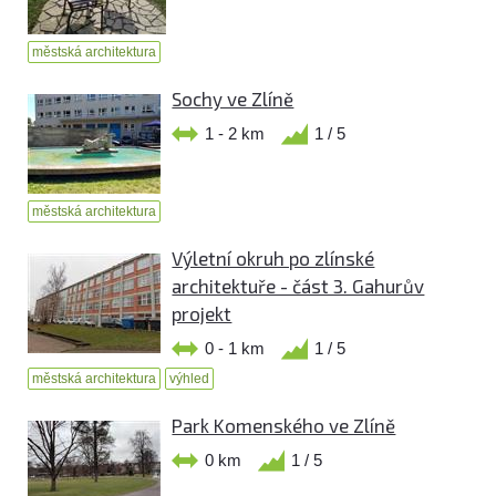
městská architektura
Sochy ve Zlíně
1 - 2 km
1 / 5
městská architektura
Výletní okruh po zlínské
architektuře - část 3. Gahurův
projekt
0 - 1 km
1 / 5
městská architektura
výhled
Park Komenského ve Zlíně
0 km
1 / 5