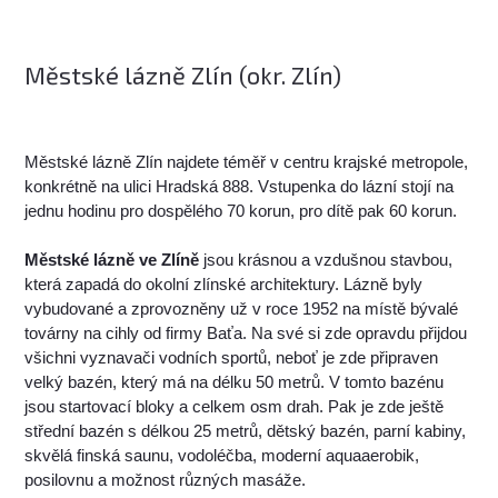
Městské lázně Zlín (okr. Zlín)
Městské lázně Zlín najdete téměř v centru krajské metropole,
konkrétně na ulici Hradská 888. Vstupenka do lázní stojí na
jednu hodinu pro dospělého 70 korun, pro dítě pak 60 korun.
Městské lázně ve Zlíně
jsou krásnou a vzdušnou stavbou,
která zapadá do okolní zlínské architektury. Lázně byly
vybudované a zprovozněny už v roce 1952 na místě bývalé
továrny na cihly od firmy Baťa. Na své si zde opravdu přijdou
všichni vyznavači vodních sportů, neboť je zde připraven
velký bazén, který má na délku 50 metrů. V tomto bazénu
jsou startovací bloky a celkem osm drah. Pak je zde ještě
střední bazén s délkou 25 metrů, dětský bazén, parní kabiny,
skvělá finská saunu, vodoléčba, moderní aquaaerobik,
posilovnu a možnost různých masáže.