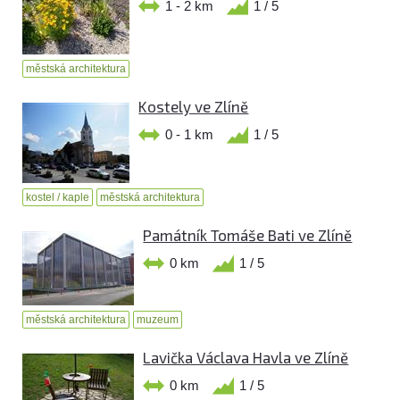
1 - 2 km
1 / 5
městská architektura
Kostely ve Zlíně
0 - 1 km
1 / 5
kostel / kaple
městská architektura
Památník Tomáše Bati ve Zlíně
0 km
1 / 5
městská architektura
muzeum
Lavička Václava Havla ve Zlíně
0 km
1 / 5