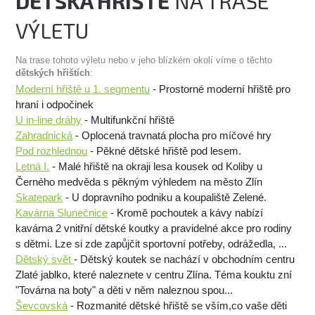
DĚTSKÁ HŘIŠTĚ
NA TRASE
VÝLETU
Na trase tohoto výletu nebo v jeho blízkém okolí víme o těchto
dětských hřištích
:
Moderní hřiště u 1. segmentu
- Prostorné moderní hřiště pro
hraní i odpočinek
U in-line dráhy
- Multifunkční hřiště
Zahradnická
- Oplocená travnatá plocha pro míčové hry
Pod rozhlednou
- Pěkné dětské hřiště pod lesem.
Letná I.
- Malé hřiště na okraji lesa kousek od Koliby u
Černého medvěda s pěkným výhledem na město Zlín
Skatepark
- U dopravního podniku a koupaliště Zelené.
Kavárna Slunečnice
- Kromě pochoutek a kávy nabízí
kavárna 2 vnitřní dětské koutky a pravidelné akce pro rodiny
s dětmi. Lze si zde zapůjčit sportovní potřeby, odrážedla, ...
Dětský svět
- Dětský koutek se nachází v obchodním centru
Zlaté jablko, které naleznete v centru Zlína. Téma kouktu zní
"Továrna na boty" a děti v něm naleznou spou...
Ševcovská
- Rozmanité dětské hřiště se vším,co vaše děti