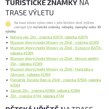
TURISTICKÉ ZNÁMKY
NA
TRASE VÝLETU
Na trase tohoto výletu nebo v jeho blízkém okolí můžete
zakoupit tyto
turistické známky, nálepky, stampky nebo 3D
výletky
:
Baťova vila, Zlín - známka #2876, nálepka #2876
Muzeum jihovýchodní Moravy ve Zlíně - známka #2369
Muzeum jihovýchodní Moravy ve Zlíně - Expozice BAŤA -
nálepka #2369
Muzeum jihovýchodní Moravy ve Zlíně - filmové ateliéry
Zlín - nálepka #2369
Muzeum jihovýchodní Moravy ve Zlíně - Hanzelka a
Zikmund - nálepka #2369
Památník Tomáše Bati ve Zlíně - známka #2564, nálepka
#2564
Zámek Zlín - známka #2984, nálepka #2984
Zlín - známka #744, nálepka #744