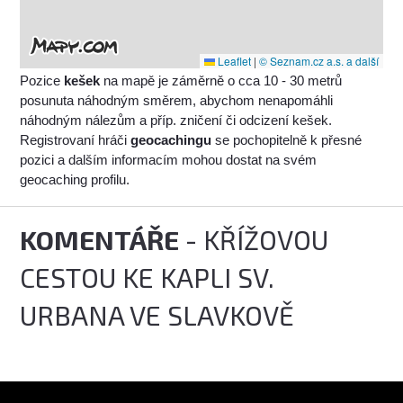
Leaflet
|
© Seznam.cz a.s. a další
Pozice
kešek
na mapě je záměrně o cca 10 - 30 metrů
posunuta náhodným směrem, abychom nenapomáhli
náhodným nálezům a příp. zničení či odcizení kešek.
Registrovaní hráči
geocachingu
se pochopitelně k přesné
pozici a dalším informacím mohou dostat na svém
geocaching profilu.
KOMENTÁŘE
- KŘÍŽOVOU
CESTOU KE KAPLI SV.
URBANA VE SLAVKOVĚ