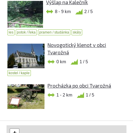
Výšlap na Kalečník
8 - 9 km
2 / 5
les
potok / řeka
pramen / studánka
skály
Novogotický klenot v obci
Tvarožná
0 km
1 / 5
kostel / kaple
Procházka po obci Tvarožná
1 - 2 km
1 / 5