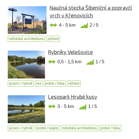
Naučná stezka Šibeniční a popravčí
vrch v Křenovicích
4 - 5 km
2 / 5
městská architektura
výhled
Rybníky Velešovice
0,5 - 1,5 km
1 / 5
jezero / rybník
les
potok / řeka
výhled
Lesopark Hrubé kusy
3 - 5 km
1 / 5
jezero / rybník
kostel / kaple
městská architektura
potok / řeka