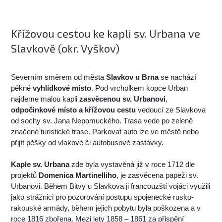
Křížovou cestou ke kapli sv. Urbana ve
Slavkově (okr. Vyškov)
Severním směrem od města
Slavkov u Brna
se nachází
pěkné
vyhlídkové místo
. Pod vrcholkem kopce Urban
najdeme malou kapli
zasvěcenou sv. Urbanovi
,
odpočinkové místo a křížovou cestu
vedoucí ze Slavkova
od sochy sv. Jana Nepomuckého. Trasa vede po zeleně
značené turistické trase. Parkovat auto lze ve městě nebo
přijít pěšky od vlakové či autobusové zastávky.
Kaple sv. Urbana
zde byla vystavěná již v roce 1712 dle
projektů
Domenica Martinelliho
, je zasvěcena papeži sv.
Urbanovi. Během Bitvy u Slavkova ji francouzští vojáci využili
jako strážnici pro pozorování postupu spojenecké rusko-
rakouské armády, během jejich pobytu byla poškozena a v
roce 1816 zbořena. Mezi lety 1858 – 1861 za přispění