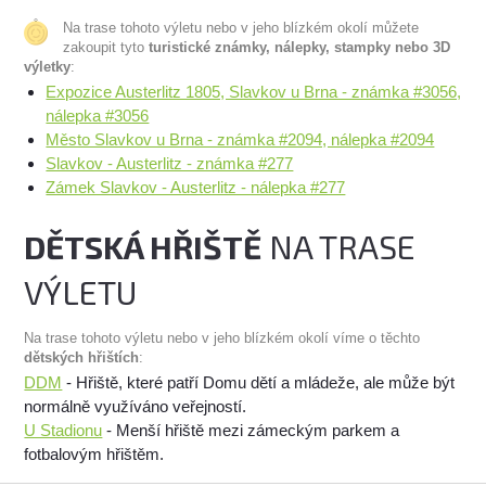
Na trase tohoto výletu nebo v jeho blízkém okolí můžete
zakoupit tyto
turistické známky, nálepky, stampky nebo 3D
výletky
:
Expozice Austerlitz 1805, Slavkov u Brna - známka #3056,
nálepka #3056
Město Slavkov u Brna - známka #2094, nálepka #2094
Slavkov - Austerlitz - známka #277
Zámek Slavkov - Austerlitz - nálepka #277
DĚTSKÁ HŘIŠTĚ
NA TRASE
VÝLETU
Na trase tohoto výletu nebo v jeho blízkém okolí víme o těchto
dětských hřištích
:
DDM
- Hřiště, které patří Domu dětí a mládeže, ale může být
normálně využíváno veřejností.
U Stadionu
- Menší hřiště mezi zámeckým parkem a
fotbalovým hřištěm.