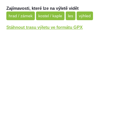
Zajímavosti, které lze na výletě vidět
hrad / zámek
kostel / kaple
les
výhled
Stáhnout trasu výletu ve formátu GPX