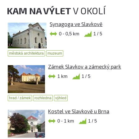
KAM NA VÝLET
V OKOLÍ
Synagoga ve Slavkově
0 - 0,5 km
1 / 5
městská architektura
muzeum
Zámek Slavkov a zámecký park
1 km
1 / 5
hrad / zámek
rozhledna
výhled
Kostel ve Slavkově u Brna
0 - 1 km
1 / 5