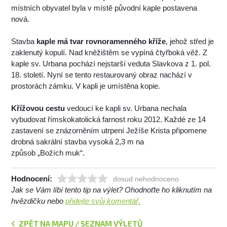
místních obyvatel byla v místě původní kaple postavena
nová.
Stavba
kaple má tvar rovnoramenného kříže
, jehož střed je
zaklenutý kopulí. Nad kněžištěm se vypíná čtyřboká věž. Z
kaple sv. Urbana pochází nejstarší veduta Slavkova z 1. pol.
18. století. Nyní se tento restaurovaný obraz nachází v
prostorách zámku. V kapli je umístěna kopie.
Křížovou cestu
vedoucí ke kapli sv. Urbana nechala
vybudovat římskokatolická farnost roku 2012. Každé ze 14
zastavení se znázorněním utrpení Ježíše Krista připomene
drobná sakrální stavba vysoká 2,3 m na
způsob „Božích muk“.
Hodnocení:
dosud nehodnoceno
Jak se Vám líbí tento tip na výlet? Ohodnoťte ho kliknutím na
hvězdičku nebo
přidejte svůj komentář.
ZPĚT NA MAPU / SEZNAM VÝLETŮ