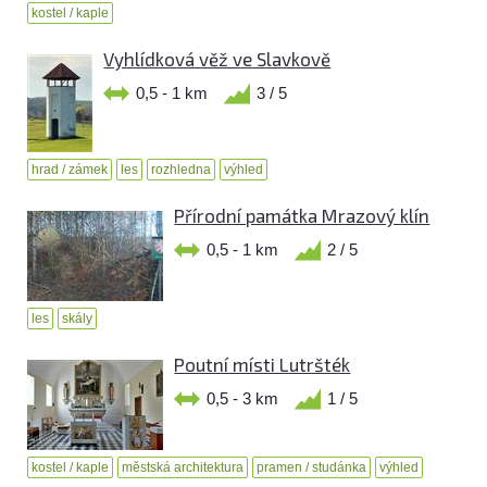
kostel / kaple
Vyhlídková věž ve Slavkově
0,5 - 1 km
3 / 5
hrad / zámek
les
rozhledna
výhled
Přírodní památka Mrazový klín
0,5 - 1 km
2 / 5
les
skály
Poutní místi Lutršték
0,5 - 3 km
1 / 5
kostel / kaple
městská architektura
pramen / studánka
výhled