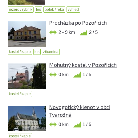
jezero / rybník
les
potok / řeka
výhled
Procházka po Pozořicích
2 - 9 km
2 / 5
kostel / kaple
les
zřícenina
Mohutný kostel v Pozořicích
0 km
1 / 5
kostel / kaple
Novogotický klenot v obci
Tvarožná
0 km
1 / 5
kostel / kaple