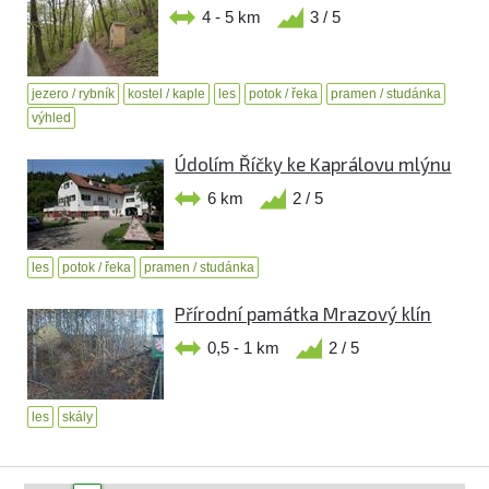
4 - 5 km
3 / 5
jezero / rybník
kostel / kaple
les
potok / řeka
pramen / studánka
výhled
Údolím Říčky ke Kaprálovu mlýnu
6 km
2 / 5
les
potok / řeka
pramen / studánka
Přírodní památka Mrazový klín
0,5 - 1 km
2 / 5
les
skály