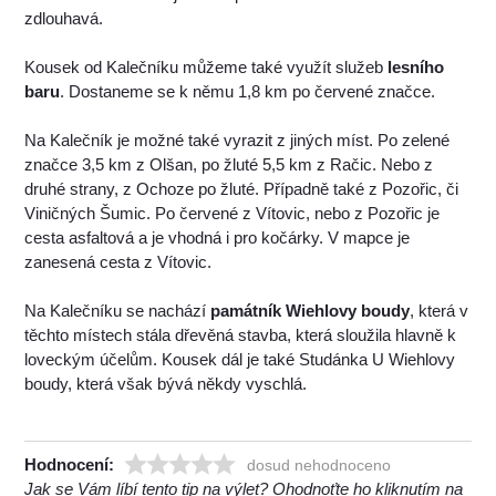
zdlouhavá.
Kousek od Kalečníku můžeme také využít služeb
lesního
baru
. Dostaneme se k němu 1,8 km po červené značce.
Na Kalečník je možné také vyrazit z jiných míst. Po zelené
značce 3,5 km z Olšan, po žluté 5,5 km z Račic. Nebo z
druhé strany, z Ochoze po žluté. Případně také z Pozořic, či
Viničných Šumic. Po červené z Vítovic, nebo z Pozořic je
cesta asfaltová a je vhodná i pro kočárky. V mapce je
zanesená cesta z Vítovic.
Na Kalečníku se nachází
památník Wiehlovy boudy
, která v
těchto místech stála dřevěná stavba, která sloužila hlavně k
loveckým účelům. Kousek dál je také Studánka U Wiehlovy
boudy, která však bývá někdy vyschlá.
Hodnocení:
dosud nehodnoceno
Jak se Vám líbí tento tip na výlet? Ohodnoťte ho kliknutím na