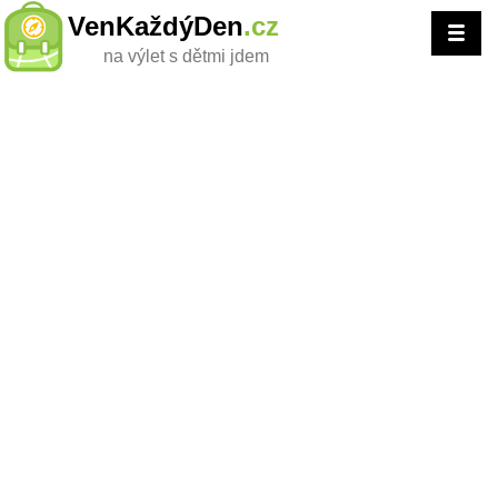
VenKaždýDen
.cz
na výlet s dětmi jdem