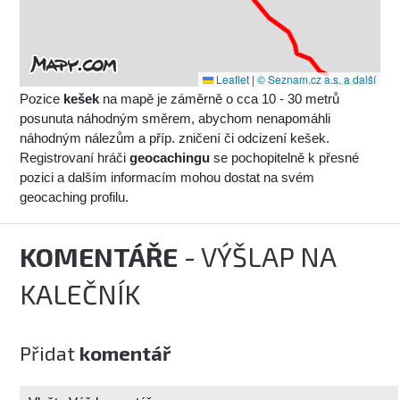
Leaflet
|
© Seznam.cz a.s. a další
Pozice
kešek
na mapě je záměrně o cca 10 - 30 metrů
posunuta náhodným směrem, abychom nenapomáhli
náhodným nálezům a příp. zničení či odcizení kešek.
Registrovaní hráči
geocachingu
se pochopitelně k přesné
pozici a dalším informacím mohou dostat na svém
geocaching profilu.
KOMENTÁŘE
- VÝŠLAP NA
KALEČNÍK
Přidat
komentář