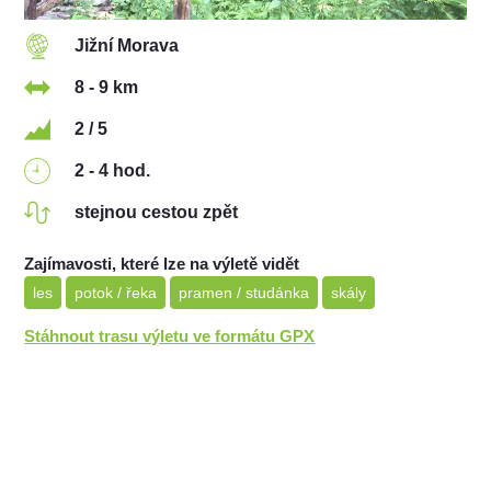
Jižní Morava
8 - 9 km
2 / 5
2 - 4 hod.
stejnou cestou zpět
Zajímavosti, které lze na výletě vidět
les
potok / řeka
pramen / studánka
skály
Stáhnout trasu výletu ve formátu GPX