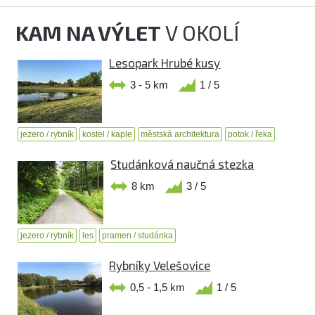
KAM NA VÝLET
V OKOLÍ
Lesopark Hrubé kusy
3 - 5 km
1 / 5
jezero / rybník
kostel / kaple
městská architektura
potok / řeka
Studánková naučná stezka
8 km
3 / 5
jezero / rybník
les
pramen / studánka
Rybníky Velešovice
0,5 - 1,5 km
1 / 5