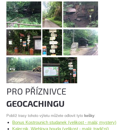
PRO PŘÍZNIVCE
GEOCACHINGU
Poblíž trasy tohoto výletu můžete odlovit tyto
kešky
:
Bonus Kostrounich studanek (velikost - malá; mystery)
Kalecnik, Wiehlova bouda (velikost - malá; tradiční)