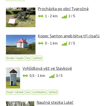
Procházka po obci Tvarožná
1 - 2 km
1 / 5
Kopec Santon aneb bitva tří císařů
0 - 1 km
2 / 5
kostel / kaple
les
výhled
Vyhlídková věž ve Slavkově
0,5 - 1 km
3 / 5
hrad / zámek
les
rozhledna
výhled
Naučná stezka Luleč