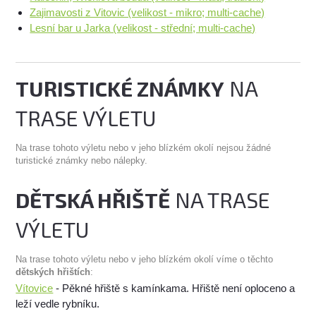
Zajimavosti z Vitovic (velikost - mikro; multi-cache)
Lesní bar u Jarka (velikost - střední; multi-cache)
TURISTICKÉ ZNÁMKY
NA
TRASE VÝLETU
Na trase tohoto výletu nebo v jeho blízkém okolí nejsou žádné
turistické známky nebo nálepky.
DĚTSKÁ HŘIŠTĚ
NA TRASE
VÝLETU
Na trase tohoto výletu nebo v jeho blízkém okolí víme o těchto
dětských hřištích
:
Vítovice
- Pěkné hřiště s kamínkama. Hřiště není oploceno a
leží vedle rybníku.