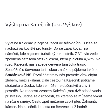
Výšlap na Kalečník (okr. Vyškov)
Výlet na Kalečník je nejlepší začít ve
Vítovicích
. U lesa se
nachází parkoviště pro turisty. Dá se zaparkovat i na
náměstí, kde najdeme turistický rozcestník. Z Vítovic vede
zpevněná asfaltová stezka lesem, která je dlouhá 4,5km. Na
rozc. Kalečník nás zavede červená turistická trasa.
Souběžně s červenou turistickou značkou půjdeme také po
Studánkové NS
. První část trasy nás provede vítovickým
žlebem, mezi skalami. Dále cestou na Kalečník potkáme
studánku u Dudka, kde se můžeme občerstvit a chvíli
posedět. Na rozcestí zvaném Kalečník jsou dvě odpočívadla-
přístřešky. Jedná se o rozcestí, ze kterého se můžeme vydat
na různé směry. Cestu zpět můžeme zvolit přes Žalmanův
kámen. Na kalečník je cesta po červené totiž hodně