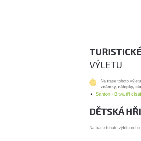
TURISTICK
VÝLETU
Na trase tohoto výlet
známky, nálepky, st
Santon - Bitva tří cí
DĚTSKÁ HŘ
Na trase tohoto výletu nebo