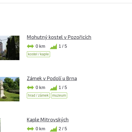
Mohutný kostel v Pozořicích
0 km
1 / 5
kostel / kaple
Zámek v Podolí u Brna
0 km
1 / 5
hrad / zámek
muzeum
Kaple Mitrovských
0 km
2 / 5