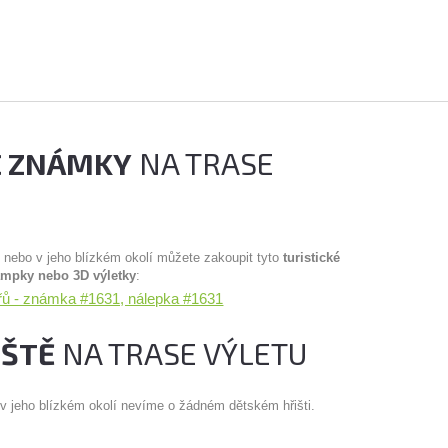
É ZNÁMKY
NA TRASE
u nebo v jeho blízkém okolí můžete zakoupit tyto
turistické
ampky nebo 3D výletky
:
sařů - známka #1631, nálepka #1631
IŠTĚ
NA TRASE VÝLETU
 v jeho blízkém okolí nevíme o žádném dětském hřišti.