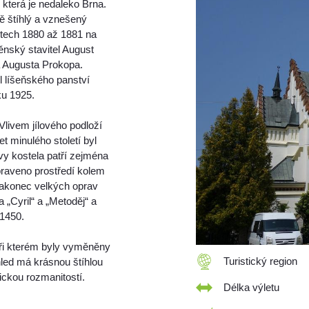
 která je nedaleko Brna.
ě štíhlý a vznešený
etech 1880 až 1881 na
ěnský stavitel August
ta Augusta Prokopa.
el líšeňského panství
ku 1925.
Vlivem jílového podloží
t minulého století byl
vy kostela patří zejména
praveno prostředí kolem
Nakonec velkých oprav
 „Cyril“ a „Metoděj“ a
 1450.
při kterém byly vyměněny
Turistický region
ohled má krásnou štíhlou
ickou rozmanitostí.
Délka výletu