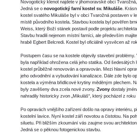
Novogotický klenot najdete v jihomoravské obci Tvarožná,
Jedná se o
novogotický farní kostel sv. Mikuláše
. Krásn
kostel svatého Mikuláše byl v obci Tvarožná postaven v l
místě původního kostela. Stavbou kostela byl pověřen brn
Weiss, který Boží stánek postavil podle projektu architek
Stavbu hradili nejenom místní farníci, ale především majit
hrabě Egbert Belcredi. Kostel byl oficiálně vysvěcen až ro
Postupem času se na kostele objevily stavební problémy. 
byla například ohrožena celá jeho statika. Od šedesátých le
kostel průběžně renovován a opravován. Mezi hlavní opra
jeho odvodnění a vybudování kanalizace. Dále zde bylo o
kostela a výměna břidlicové krytiny měděným plechem. 
byly zavěšeny dva zcela nové zvony.
Zvony
dostaly jména
nahradily historicky zvon „Mikuláš“, který pocházel z roku
Po opravách vnějšího zařízení došlo na opravy interiéru, 
kostelní lavice. Nyní kostel září novotou a čistotou. Na p
siluetu. Při bližším zkoumání vás zaujme svou architekton
Jedná se o pěknou fotogenickou stavbu.