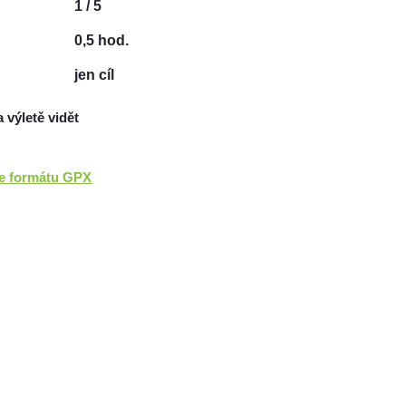
1 / 5
0,5 hod.
jen cíl
a výletě vidět
ve formátu GPX