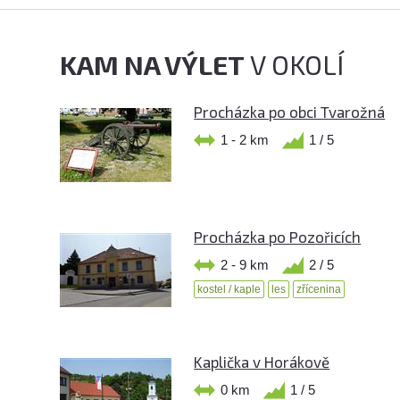
KAM NA VÝLET
V OKOLÍ
Procházka po obci Tvarožná
1 - 2 km
1 / 5
Procházka po Pozořicích
2 - 9 km
2 / 5
kostel / kaple
les
zřícenina
Kaplička v Horákově
0 km
1 / 5