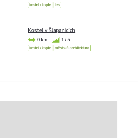
kostel / kaple
les
Kostel v Šlapanicích
0 km
1 / 5
kostel / kaple
městská architektura