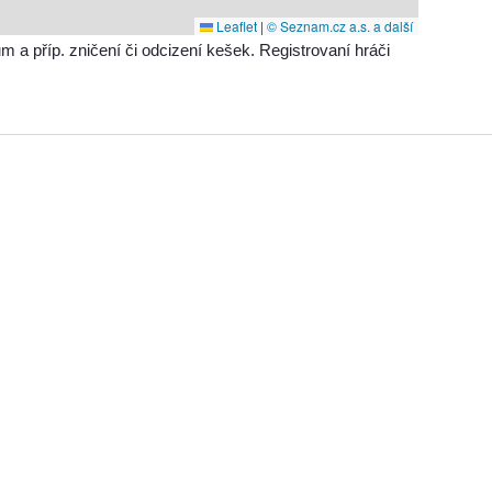
Leaflet
|
© Seznam.cz a.s. a další
příp. zničení či odcizení kešek. Registrovaní hráči