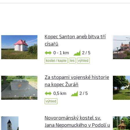
Kopec Santon aneb bitva tří
císařů
0 - 1 km
2 / 5
kostel / kaple
les
výhled
Za stopami vojenské historie
na kopec Žuráň
0,5 km
2 / 5
výhled
Novorománský kostel sv.
Jana Nepomuckého v Podolí u