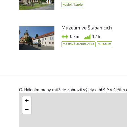
kostel / kaple
Muzeum ve Šlapanicích
0 km
1 / 5
městská architektura
muzeum
Oddálením mapy můžete zobrazit výlety a hřiště v širším 
+
−