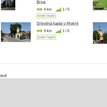
Brna
0 km
1 / 5
kostel / kaple
Dřevěná kaple v Mokré
0 km
1 / 5
kostel / kaple
okolí