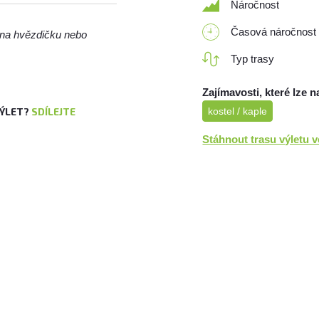
Náročnost
Časová náročnost
m na hvězdičku nebo
Typ trasy
Zajímavosti, které lze n
kostel / kaple
VÝLET?
SDÍLEJTE
Stáhnout trasu výletu 