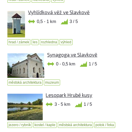
Vyhlídková věž ve Slavkově
0,5 - 1 km
3 / 5
hrad / zámek
les
rozhledna
výhled
Synagoga ve Slavkově
0 - 0,5 km
1 / 5
městská architektura
muzeum
Lesopark Hrubé kusy
3 - 5 km
1 / 5
jezero / rybník
kostel / kaple
městská architektura
potok / řeka