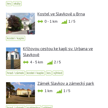
les
skály
Kostel ve Slavkově u Brna
0 - 1 km
1 / 5
kostel / kaple
Křížovou cestou ke kapli sv. Urbana ve
Slavkově
4 - 5 km
2 / 5
hrad / zámek
kostel / kaple
les
výhled
Zámek Slavkov a zámecký park
1 km
1 / 5
hrad / zámek
rozhledna
výhled