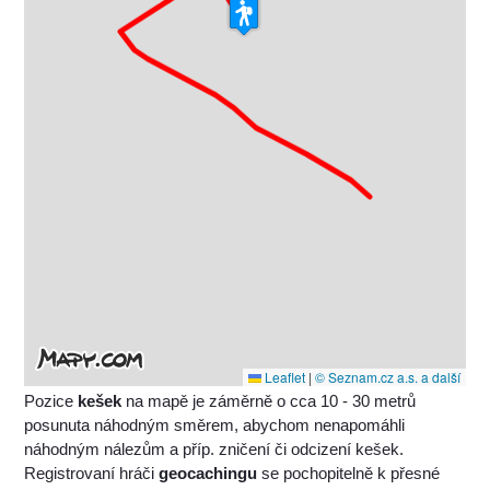
Leaflet
|
© Seznam.cz a.s. a další
Pozice
kešek
na mapě je záměrně o cca 10 - 30 metrů
posunuta náhodným směrem, abychom nenapomáhli
náhodným nálezům a příp. zničení či odcizení kešek.
Registrovaní hráči
geocachingu
se pochopitelně k přesné