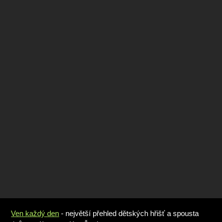
Ven každý den
- největší přehled dětských hřišť a spousta