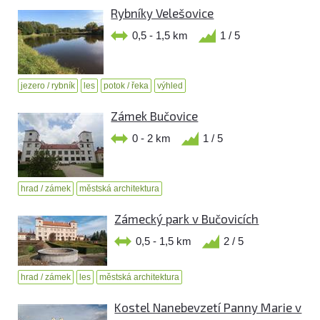
Rybníky Velešovice
0,5 - 1,5 km
1 / 5
jezero / rybník
les
potok / řeka
výhled
Zámek Bučovice
0 - 2 km
1 / 5
hrad / zámek
městská architektura
Zámecký park v Bučovicích
0,5 - 1,5 km
2 / 5
hrad / zámek
les
městská architektura
Kostel Nanebevzetí Panny Marie v