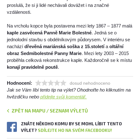
proslulá, že si ji lidé nechávali dovážet i na značné
vzdálenosti.
Na vrcholu kopce byla postavena mezi lety 1867 – 1877 malá
kaple zasvěcená Panně Marie Bolestné
. Jedná se o
jednolodní stavbu s obdélníkovým půdorysem. V interiéru se
nachází
dřevěná mariánská soška z 15.století
a
oltářní
obraz Sedmibolestné Panny Marie
. Mezi lety 2003 – 2015
proběhla celková rekonstrukce kaple. Každoročně se k místu
konají pravidelně poutě
.
Hodnocení:
dosud nehodnoceno
Jak se Vám líbí tento tip na výlet? Ohodnoťte ho kliknutím na
hvězdičku nebo
přidejte svůj komentář.
ZPĚT NA MAPU / SEZNAM VÝLETŮ
ZNÁTE NĚKOHO KOMU BY SE MOHL LÍBIT TENTO
VÝLET?
SDÍLEJTE HO NA SVÉM FACEBOOKU!