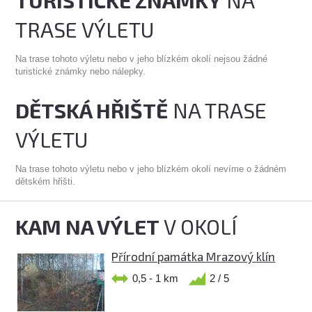
TRASE VÝLETU
Na trase tohoto výletu nebo v jeho blízkém okolí nejsou žádné
turistické známky nebo nálepky.
DĚTSKÁ HŘIŠTĚ
NA TRASE
VÝLETU
Na trase tohoto výletu nebo v jeho blízkém okolí nevíme o žádném
dětském hřišti.
KAM NA VÝLET
V OKOLÍ
Přírodní památka Mrazový klín
0,5 - 1 km
2 / 5