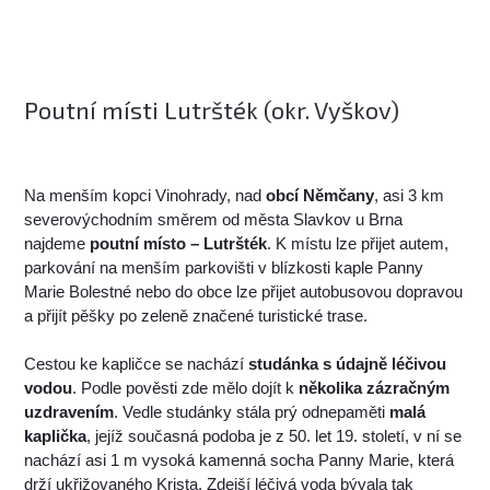
Poutní místi Lutršték (okr. Vyškov)
Na menším kopci Vinohrady, nad
obcí Němčany
, asi 3 km
severovýchodním směrem od města Slavkov u Brna
najdeme
poutní místo – Lutršték
. K místu lze přijet autem,
parkování na menším parkovišti v blízkosti kaple Panny
Marie Bolestné nebo do obce lze přijet autobusovou dopravou
a přijít pěšky po zeleně značené turistické trase.
Cestou ke kapličce se nachází
studánka s údajně léčivou
vodou
. Podle pověsti zde mělo dojít k
několika zázračným
uzdravením
. Vedle studánky stála prý odnepaměti
malá
kaplička
, jejíž současná podoba je z 50. let 19. století, v ní se
nachází asi 1 m vysoká kamenná socha Panny Marie, která
drží ukřižovaného Krista. Zdejší léčivá voda bývala tak