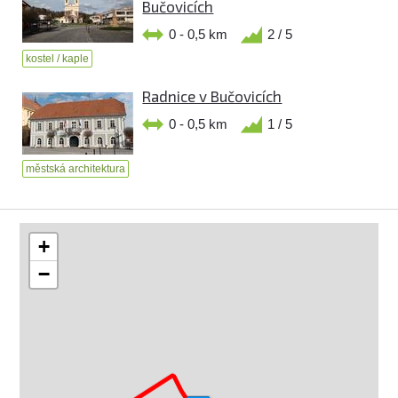
Bučovicích
0 - 0,5 km
2 / 5
kostel / kaple
Radnice v Bučovicích
0 - 0,5 km
1 / 5
městská architektura
+
−