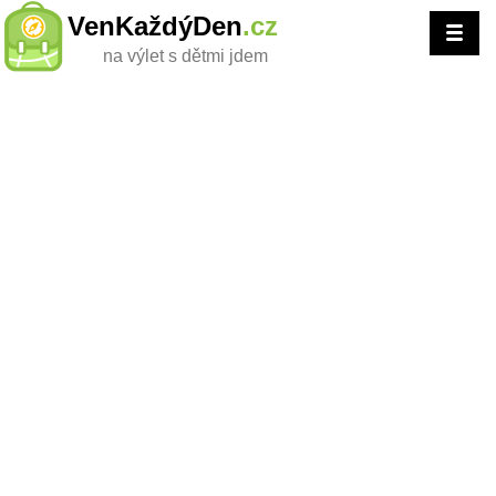
VenKaždýDen
.cz
na výlet s dětmi jdem