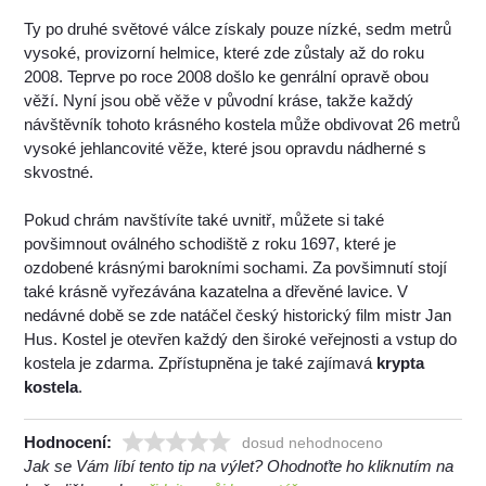
Ty po druhé světové válce získaly pouze nízké, sedm metrů
vysoké, provizorní helmice, které zde zůstaly až do roku
2008. Teprve po roce 2008 došlo ke genrální opravě obou
věží. Nyní jsou obě věže v původní kráse, takže každý
návštěvník tohoto krásného kostela může obdivovat 26 metrů
vysoké jehlancovité věže, které jsou opravdu nádherné s
skvostné.
Pokud chrám navštívíte také uvnitř, můžete si také
povšimnout oválného schodiště z roku 1697, které je
ozdobené krásnými barokními sochami. Za povšimnutí stojí
také krásně vyřezávána kazatelna a dřevěné lavice. V
nedávné době se zde natáčel český historický film mistr Jan
Hus. Kostel je otevřen každý den široké veřejnosti a vstup do
kostela je zdarma. Zpřístupněna je také zajímavá
krypta
kostela
.
Hodnocení:
dosud nehodnoceno
Jak se Vám líbí tento tip na výlet? Ohodnoťte ho kliknutím na