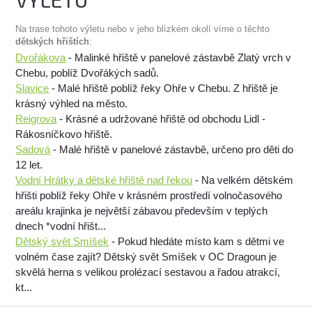
Na trase tohoto výletu nebo v jeho blízkém okolí víme o těchto
dětských hřištích
:
Dvořákova
- Malinké hřiště v panelové zástavbě Zlatý vrch v
Chebu, poblíž Dvořákých sadů.
Slavice
- Malé hřiště poblíž řeky Ohře v Chebu. Z hřiště je
krásný výhled na město.
Reigrova
- Krásné a udržované hřiště od obchodu Lidl -
Rákosníčkovo hřiště.
Sadová
- Malé hřiště v panelové zástavbě, určeno pro děti do
12 let.
Vodní Hrátky a dětské hřiště nad řekou
- Na velkém dětském
hřišti poblíž řeky Ohře v krásném prostředí volnočasového
areálu krajinka je největší zábavou především v teplých
dnech *vodní hřišt...
Dětský svět Smíšek
- Pokud hledáte místo kam s dětmi ve
volném čase zajít? Dětský svět Smíšek v OC Dragoun je
skvělá herna s velikou prolézací sestavou a řadou atrakcí,
kt...