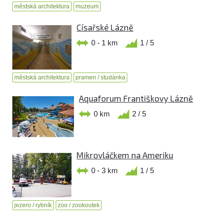
městská architektura
muzeum
Císařské Lázně
0 - 1 km
1 / 5
městská architektura
pramen / studánka
Aquaforum Františkovy Lázně
0 km
2 / 5
Mikrovláčkem na Ameriku
0 - 3 km
1 / 5
jezero / rybník
zoo / zookoutek