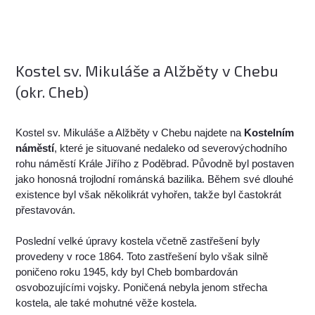
Kostel sv. Mikuláše a Alžběty v Chebu
(okr. Cheb)
Kostel sv. Mikuláše a Alžběty v Chebu najdete na
Kostelním
náměstí
, které je situované nedaleko od severovýchodního
rohu náměstí Krále Jiřího z Poděbrad. Původně byl postaven
jako honosná trojlodní románská bazilika. Během své dlouhé
existence byl však několikrát vyhořen, takže byl častokrát
přestavován.
Poslední velké úpravy kostela včetně zastřešení byly
provedeny v roce 1864. Toto zastřešení bylo však silně
poničeno roku 1945, kdy byl Cheb bombardován
osvobozujícími vojsky. Poničená nebyla jenom střecha
kostela, ale také mohutné věže kostela.