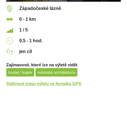
Západočeské lázně
0 - 1 km
1 / 5
0,5 - 1 hod.
jen cíl
Zajímavosti, které lze na výletě vidět
kostel / kaple
městská architektura
Stáhnout trasu výletu ve formátu GPX