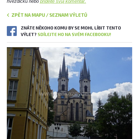
hvězdičku nebo
přidejte svůj komentář.
ZPĚT NA MAPU / SEZNAM VÝLETŮ
ZNÁTE NĚKOHO KOMU BY SE MOHL LÍBIT TENTO
VÝLET?
SDÍLEJTE HO NA SVÉM FACEBOOKU!