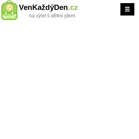
VenKaždýDen
.cz
na výlet s dětmi jdem