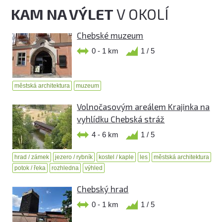
KAM NA VÝLET
V OKOLÍ
Chebské muzeum
0 - 1 km
1 / 5
městská architektura
muzeum
Volnočasovým areálem Krajinka na
vyhlídku Chebská stráž
4 - 6 km
1 / 5
hrad / zámek
jezero / rybník
kostel / kaple
les
městská architektura
potok / řeka
rozhledna
výhled
Chebský hrad
0 - 1 km
1 / 5