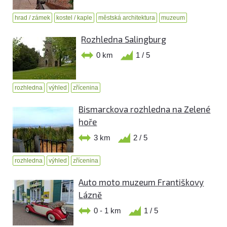
hrad / zámek
kostel / kaple
městská architektura
muzeum
Rozhledna Salingburg
0 km
1 / 5
rozhledna
výhled
zřícenina
Bismarckova rozhledna na Zelené
hoře
3 km
2 / 5
rozhledna
výhled
zřícenina
Auto moto muzeum Františkovy
Lázně
0 - 1 km
1 / 5