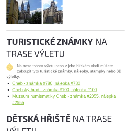
TURISTICKÉ ZNÁMKY
NA
TRASE VÝLETU
Na trase tohoto výletu nebo v jeho blízkém okolí můžete
zakoupit tyto
turistické známky, nálepky, stampky nebo 3D
výletky
:
Cheb - známka #780, nálepka #780
Chebský hrad - známka #100, nálepka #100
Muzeum numismatiky Cheb - známka #2955, nálepka
#2955
DĚTSKÁ HŘIŠTĚ
NA TRASE
VÝLETU