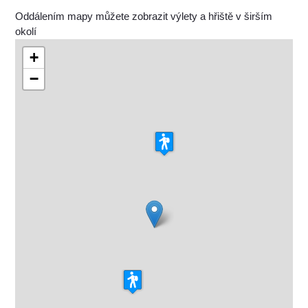
Oddálením mapy můžete zobrazit výlety a hřiště v širším
okolí
+
−