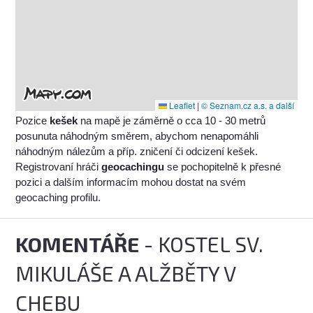
Leaflet
|
© Seznam.cz a.s. a další
Pozice
kešek
na mapě je záměrně o cca 10 - 30 metrů
posunuta náhodným směrem, abychom nenapomáhli
náhodným nálezům a příp. zničení či odcizení kešek.
Registrovaní hráči
geocachingu
se pochopitelně k přesné
pozici a dalším informacím mohou dostat na svém
geocaching profilu.
KOMENTÁŘE
- KOSTEL SV.
MIKULÁŠE A ALŽBĚTY V
CHEBU