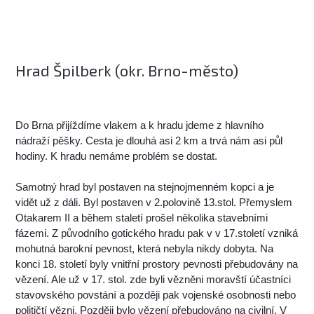
Hrad Špilberk (okr. Brno-město)
Do Brna přijíždíme vlakem a k hradu jdeme z hlavního
nádraží pěšky. Cesta je dlouhá asi 2 km a trvá nám asi půl
hodiny. K hradu nemáme problém se dostat.
Samotný hrad byl postaven na stejnojmenném kopci a je
vidět už z dáli. Byl postaven v 2.polovině 13.stol. Přemyslem
Otakarem II a během staletí prošel několika stavebními
fázemi. Z původního gotického hradu pak v v 17.století vzniká
mohutná barokní pevnost, která nebyla nikdy dobyta. Na
konci 18. století byly vnitřní prostory pevnosti přebudovány na
vězení. Ale už v 17. stol. zde byli vězněni moravští účastníci
stavovského povstání a později pak vojenské osobnosti nebo
političtí vězni. Později bylo vězení přebudováno na civilní. V