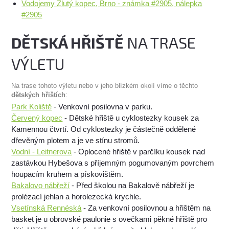
Vodojemy Žlutý kopec, Brno - známka #2905, nálepka
#2905
DĚTSKÁ HŘIŠTĚ
NA TRASE
VÝLETU
Na trase tohoto výletu nebo v jeho blízkém okolí víme o těchto
dětských hřištích
:
Park Koliště
- Venkovní posilovna v parku.
Červený kopec
- Dětské hřiště u cyklostezky kousek za
Kamennou čtvrtí. Od cyklostezky je částečně oddělené
dřevěným plotem a je ve stínu stromů.
Vodní - Leitnerova
- Oplocené hřiště v parčíku kousek nad
zastávkou Hybešova s příjemným pogumovaným povrchem
houpacím kruhem a pískovištěm.
Bakalovo nábřeží
- Před školou na Bakalově nábřeží je
prolézací jehlan a horolezecká krychle.
Vsetínská Rennéská
- Za venkovní posilovnou a hřištěm na
basket je u obrovské paulonie s ovečkami pěkné hřiště pro