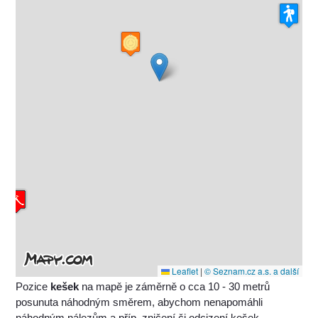
Leaflet
|
© Seznam.cz a.s. a další
Pozice
kešek
na mapě je záměrně o cca 10 - 30 metrů
posunuta náhodným směrem, abychom nenapomáhli
náhodným nálezům a příp. zničení či odcizení kešek.