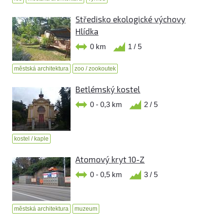
Středisko ekologické výchovy
Hlídka
0 km
1 / 5
městská architektura
zoo / zookoutek
Betlémský kostel
0 - 0,3 km
2 / 5
kostel / kaple
Atomový kryt 10-Z
0 - 0,5 km
3 / 5
městská architektura
muzeum