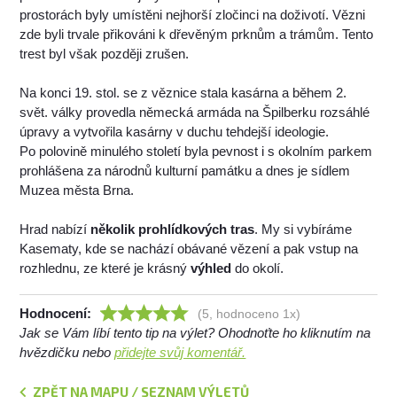
prostorách byly umístěni nejhorší zločinci na doživotí. Vězni
zde byli trvale přikováni k dřevěným prknům a trámům. Tento
trest byl však později zrušen.
Na konci 19. stol. se z věznice stala kasárna a během 2.
svět. války provedla německá armáda na Špilberku rozsáhlé
úpravy a vytvořila kasárny v duchu tehdejší ideologie.
Po polovině minulého století byla pevnost i s okolním parkem
prohlášena za národnů kulturní památku a dnes je sídlem
Muzea města Brna.
Hrad nabízí
několik prohlídkových tras
. My si vybíráme
Kasematy, kde se nachází obávané vězení a pak vstup na
rozhlednu, ze které je krásný
výhled
do okolí.
Hodnocení:
(5, hodnoceno 1x)
Jak se Vám líbí tento tip na výlet? Ohodnoťte ho kliknutím na
hvězdičku nebo
přidejte svůj komentář.
ZPĚT NA MAPU / SEZNAM VÝLETŮ