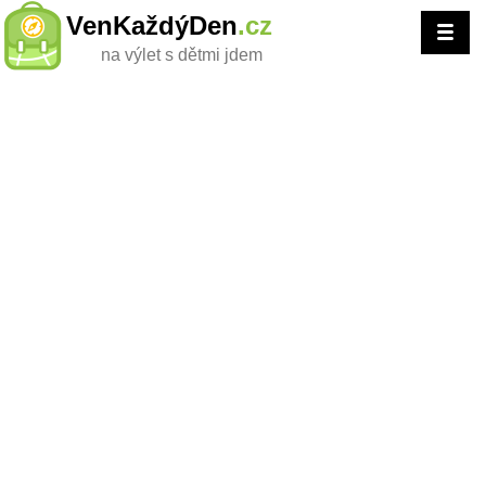
VenKaždýDen
.cz
na výlet s dětmi jdem