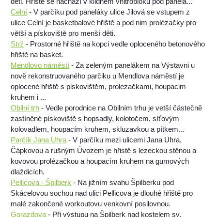
děti. Hřiště se nachází v klidném vnitrobloku pod panelá...
Celní
- V parčíku pod paneláky ulice Jilová se vstupem z
ulice Celní je basketbalové hřiště a pod nim prolézačky pro
větší a pískoviště pro menší děti.
Strž
- Prostorné hřiště na kopci vedle oploceného betonového
hřiště na basket.
Mendlovo náměstí
- Za zeleným panelákem na Výstavni u
nově rekonstruovaného parčiku u Mendlova náměstí je
oplocené hřiště s piskovištěm, prolezačkami, houpacim
kruhem i ...
Obilní trh
- Vedle porodnice na Obilním trhu je vetší částečně
zastíněné pískoviště s hopsadly, kolotočem, síťovým
kolovadlem, houpacím kruhem, skluzavkou a pítkem...
Parčík Jana Uhra
- V parčíku mezi ulicemi Jana Uhra,
Čápkovou a rušným Úvozem je hřistě s lezeckou stěnou a
kovovou prolézačkou a houpacím kruhem na gumových
dlaždicích.
Pellicova - Špilberk
- Na jižním svahu Špilberku pod
Skácelovou sochou nad ulici Pellicova je dlouhé hřiště pro
malé zakončené workoutovu venkovní posilovnou.
Gorazdova
- Při výstupu na Špilberk nad kostelem sv.