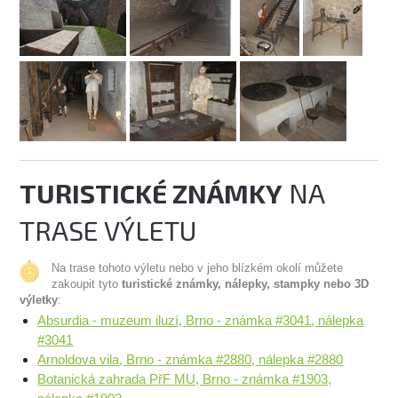
TURISTICKÉ ZNÁMKY
NA
TRASE VÝLETU
Na trase tohoto výletu nebo v jeho blízkém okolí můžete
zakoupit tyto
turistické známky, nálepky, stampky nebo 3D
výletky
:
Absurdia - muzeum iluzí, Brno - známka #3041, nálepka
#3041
Arnoldova vila, Brno - známka #2880, nálepka #2880
Botanická zahrada PřF MU, Brno - známka #1903,