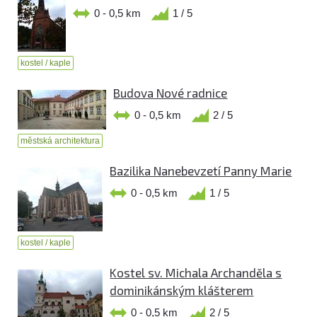
0 - 0,5 km
1 / 5
kostel / kaple
Budova Nové radnice
0 - 0,5 km
2 / 5
městská architektura
Bazilika Nanebevzetí Panny Marie
0 - 0,5 km
1 / 5
kostel / kaple
Kostel sv. Michala Archanděla s
dominikánským klášterem
0 - 0,5 km
2 / 5