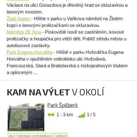
Václava na ulici Gorazdova je dřevěný hrad se skluzavkou a
lanovým mostem.
Žlutý kopec
- Hřište v parku u Vaňkova náměstí na Žlutém
kopci s lanovými prolézačkami se skluzavkou.
Náměstí 28. října
- Pískoviště nově se zastíněním, kovové
prolézačky a houpačka pro větší děti. Poblíž středu města u
autobusové zastávky.
Park Eugena Horvátha
- Hřiště v parku Hvězdička Eugena
Horvátha v opuštěném vnitrobloku ulic Hvězdová,
Francouzská, Stará a Bratislavská s nízkoprahovým klubem
a oploceným ...
KAM NA VÝLET
V OKOLÍ
Park Špilberk
1 - 3 km
1 / 5
les
městská architektura
výhled