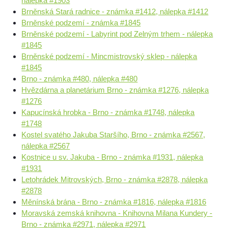
nálepka #1903
Brněnská Stará radnice - známka #1412, nálepka #1412
Brněnské podzemí - známka #1845
Brněnské podzemí - Labyrint pod Zelným trhem - nálepka
#1845
Brněnské podzemí - Mincmistrovský sklep - nálepka
#1845
Brno - známka #480, nálepka #480
Hvězdárna a planetárium Brno - známka #1276, nálepka
#1276
Kapucínská hrobka - Brno - známka #1748, nálepka
#1748
Kostel svatého Jakuba Staršího, Brno - známka #2567,
nálepka #2567
Kostnice u sv. Jakuba - Brno - známka #1931, nálepka
#1931
Letohrádek Mitrovských, Brno - známka #2878, nálepka
#2878
Měnínská brána - Brno - známka #1816, nálepka #1816
Moravská zemská knihovna - Knihovna Milana Kundery -
Brno - známka #2971, nálepka #2971