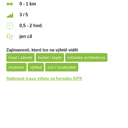
0 - 1 km
3 / 5
0,5 - 2 hod.
jen cíl
Zajímavosti, které lze na výletě vidět
hrad / zámek
kostel / kaple
městská architektura
muzeum
výhled
zoo / zookoutek
Stáhnout trasu výletu ve formátu GPX