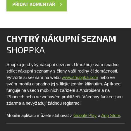
CHYTRÝ NÁKUPNÍ SEZNAM
SHOPPKA
Shopka je chytrý nákupní seznam. Umožňuje vám snadno
sdílet nákupní seznamy s členy vaší rodiny či domácnosti.
Vytvořte si seznam na webu
www.shoppka.com
nebo ve
svém mobilu a snadno jej sdílejte jedním kliknutím. Aplikace
funguje na všech mobilních zařízení s Androidem a na
iPhonech nebo ve webovém prohlížeči. Všechny funkce jsou
zdarma a nevyžadují žádnou registraci.
Mobilní aplikaci můžete stahovat z
Google Play
a
App Store
.