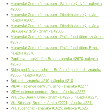
Moravské Zemské muzeum - Biskupský dvůr - nálepka
#2005
Moravské Zemské muzeum - Dietrichsteinský palác -
nálepka #2005
Moravské Zemské muzeum - Dietrichsteinský palác a
Biskupský dvůr - známka #2005
Moravské Zemské muzeum - Palác šlechtičen - známka
#2376
Moravské Zemské muzeum - Palác šlechtičen, Brno -
nálepka #2376
Papilonia - motýlí dům Brno - známka #2670, nálepka
#2670
Sklep pod Novou radnicí - Brněnské podzemí - známka
#2855, nálepka #2855
Špilberk - známka #210, nálepka #210
VIDA! - science centrum, Brno - známka #2277
VIDA! science centrum, Brno - nálepka #2277
Vila Löw-Beer v Brně - známka #2275, nálepka #2275
Vila Stiassni, Brno - známka #2211, nálepka #2211
Vila Tugendhat - známka #1625, nálepka #1625