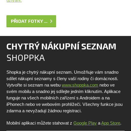
užívání.
PŘIDAT FOTKY ...
CHYTRÝ NÁKUPNÍ SEZNAM
SHOPPKA
Shopka je chytrý nákupní seznam. Umožňuje vám snadno
sdílet nákupní seznamy s členy vaší rodiny či domácnosti.
Vytvořte si seznam na webu
www.shoppka.com
nebo ve
svém mobilu a snadno jej sdílejte jedním kliknutím. Aplikace
funguje na všech mobilních zařízení s Androidem a na
iPhonech nebo ve webovém prohlížeči. Všechny funkce jsou
zdarma a nevyžadují žádnou registraci.
Mobilní aplikaci můžete stahovat z
Google Play
a
App Store
.