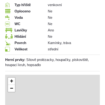
Typ hřiště
venkovní
Oploceno
Ne
Voda
Ne
WC
Ne
Lavičky
Ano
Hlídání
Ne
Povrch
Kamínky, tráva
Velikost
střední
Herní prvky:
Sítově prolézacky, houpačky, pískoviště,
houpací kruh, hopsadlo
+
−