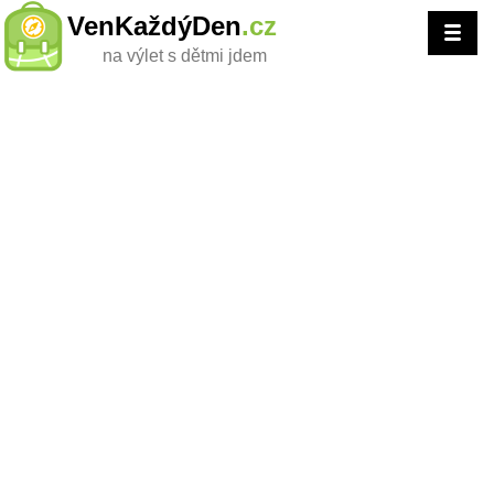
VenKaždýDen
.cz
na výlet s dětmi jdem