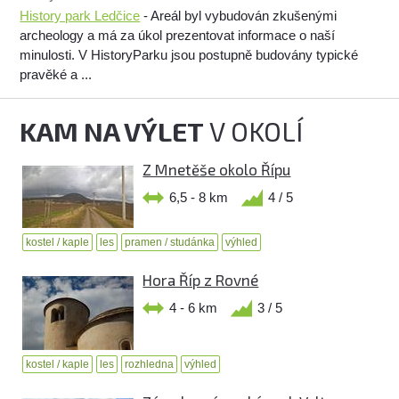
History park Ledčice
- Areál byl vybudován zkušenými
archeology a má za úkol prezentovat informace o naší
minulosti. V HistoryParku jsou postupně budovány typické
pravěké a ...
KAM NA VÝLET
V OKOLÍ
Z Mnetěše okolo Řípu
6,5 - 8 km
4 / 5
kostel / kaple
les
pramen / studánka
výhled
Hora Říp z Rovné
4 - 6 km
3 / 5
kostel / kaple
les
rozhledna
výhled