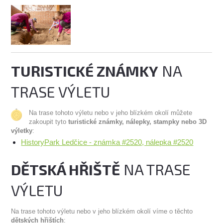
TURISTICKÉ ZNÁMKY
NA
TRASE VÝLETU
Na trase tohoto výletu nebo v jeho blízkém okolí můžete
zakoupit tyto
turistické známky, nálepky, stampky nebo 3D
výletky
:
HistoryPark Ledčice - známka #2520, nálepka #2520
DĚTSKÁ HŘIŠTĚ
NA TRASE
VÝLETU
Na trase tohoto výletu nebo v jeho blízkém okolí víme o těchto
dětských hřištích
: