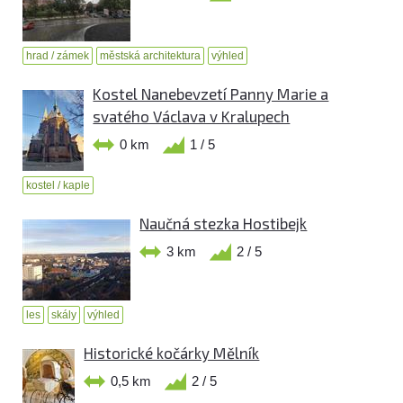
hrad / zámek
městská architektura
výhled
Kostel Nanebevzetí Panny Marie a
svatého Václava v Kralupech
0 km
1 / 5
kostel / kaple
Naučná stezka Hostibejk
3 km
2 / 5
les
skály
výhled
Historické kočárky Mělník
0,5 km
2 / 5