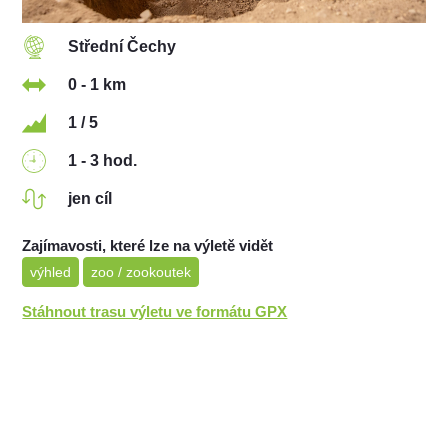
Střední Čechy
0 - 1 km
1 / 5
1 - 3 hod.
jen cíl
Zajímavosti, které lze na výletě vidět
výhled
zoo / zookoutek
Stáhnout trasu výletu ve formátu GPX