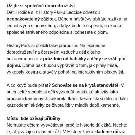
Užijte si společné dobrodružství
Děti i rodiče si z HistoryParku Ledčice odvezou
neopakovatelný zážitek.
Během návštěvy sbíráte razítka na
jednotlivých stanovištích, a když budete úspěšní, na konci
společně stráveného odpoledne si odnesete diplom.
HistoryPark si oblíbili také prarodiče. Na jedinečné
dobrodružství na čerstvém vzduchu děti dlouho
nezapomenou a
z prázdnin od babičky a dědy se vrátí plní
dojmů.
Doma pak budou vyprávět o tom, jak plnily mise,
vykopaly kostru a stavěly pohoří na interaktivním pískovišti.
A co když bude pršet?
Schováte se na krytá stanoviště.
V
autentické stodole si děti vyzkouší praktické aktivity jako
broušení kamenných sekerek, tkaní, keramickou dílnu a další
každodenní aktivity ze života lidí v mladší době kamenné.
Místo, kde ožívají příběhy
Nemusíte dětem vysvětlovat, proč je historie důležitá. Nechte
je, ať ji zažijí na vlastní kůži. V HistoryParku
klademe důraz