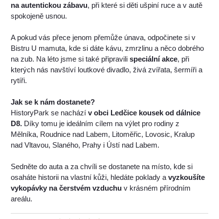
na autentickou zábavu
, při které si děti ušpiní ruce a v autě
spokojeně usnou.
A pokud vás přece jenom přemůže únava, odpočinete si v
Bistru U mamuta, kde si dáte kávu, zmrzlinu a něco dobrého
na zub. Na léto jsme si také připravili
speciální akce
, při
kterých nás navštíví loutkové divadlo, živá zvířata, šermíři a
rytíři.
Jak se k nám dostanete?
HistoryPark se nachází
v obci Ledčice kousek od dálnice
D8.
Díky tomu je ideálním cílem na výlet pro rodiny z
Mělníka, Roudnice nad Labem, Litoměřic, Lovosic, Kralup
nad Vltavou, Slaného, Prahy i Ústí nad Labem.
Sedněte do auta a za chvíli se dostanete na místo, kde si
osaháte historii na vlastní kůži, hledáte poklady a
vyzkoušíte
vykopávky na čerstvém vzduchu
v krásném přírodním
areálu.