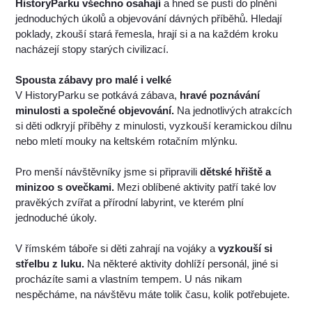
HistoryParku všechno osahají
a hned se pustí do plnění
jednoduchých úkolů a objevování dávných příběhů. Hledají
poklady, zkouší stará řemesla, hrají si a na každém kroku
nacházejí stopy starých civilizací.
Spousta zábavy pro malé i velké
V HistoryParku se potkává zábava,
hravé poznávání
minulosti a společné objevování.
Na jednotlivých atrakcích
si děti odkryjí příběhy z minulosti, vyzkouší keramickou dílnu
nebo mletí mouky na keltském rotačním mlýnku.
Pro menší návštěvníky jsme si připravili
dětské hřiště a
minizoo s ovečkami.
Mezi oblíbené aktivity patří také lov
pravěkých zvířat a přírodní labyrint, ve kterém plní
jednoduché úkoly.
V římském táboře si děti zahrají na vojáky a
vyzkouší si
střelbu z luku.
Na některé aktivity dohlíží personál, jiné si
procházíte sami a vlastním tempem. U nás nikam
nespěcháme, na návštěvu máte tolik času, kolik potřebujete.