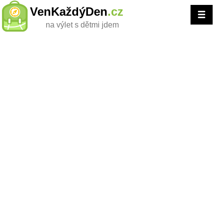
VenKaždýDen
.cz
na výlet s dětmi jdem