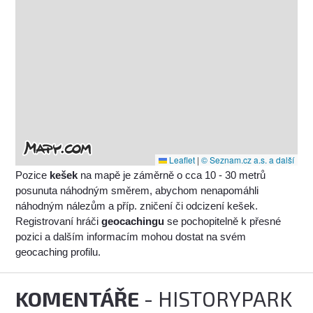
Leaflet
|
© Seznam.cz a.s. a další
Pozice
kešek
na mapě je záměrně o cca 10 - 30 metrů
posunuta náhodným směrem, abychom nenapomáhli
náhodným nálezům a příp. zničení či odcizení kešek.
Registrovaní hráči
geocachingu
se pochopitelně k přesné
pozici a dalším informacím mohou dostat na svém
geocaching profilu.
KOMENTÁŘE
- HISTORYPARK