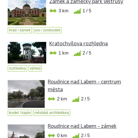
Zámek a zámecký park Veltrusy
3 km
1 / 5
hrad / zámek
zoo / zookoutek
Kratochvílova rozhledna
1 km
2 / 5
rozhledna
výhled
Roudnice nad Labem - centrum
města
2 km
2 / 5
kostel / kaple
městská architektura
Roudnice nad Labem - zámek
0 km
2 / 5